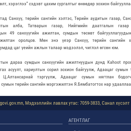
өлт, хэрэглээ” сэдэвт цахим сургалтыг өнөөдөр зохион байгуулла
тад Санхүү, төрийн сангийн хэлтэс, Төрийн аудитын газар, Сан
итын алба, Татварын газар, Нийгмийн даатгалын газар
удын 49 санхүүгийн ажилтан, сумдын төсөвт байгууллагууды
ажилтан оролцов. Мөн энэ үеэр Санхүү, төрийн сангийн х
сумдад цаг үеийн ажлын талаар мэдээлэл, чиглэл өгсөн юм.
лтын дараа сумдын санхүүгийн ажилтнуудын дунд Kahoot про
гах асуулт, хариултын сорил зохион байгуулж, Адаацаг сумын 
 Ц.Алтансарнай тэргүүлж, Адаацаг сумын нягтлан бодогч
 сумын төрийн сангийн мэргэжилтэн Я.Бямбатогтох нар удааллаа
ovi.gov.mn, Мэдээллийн лавлах утас: 7059-3833, Санал хүсэлт 
АГЕНТЛАГ