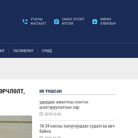
УТАСНЫ
САНАЛ, ХҮСЭЛТ
ӨМНӨХ
ЖАГСААЛТ
ИЛГЭЭХ
ХУВИЛБАР
АЛ
ТАСЗӨВЛӨЛ
СУМД
ӨӨРЧЛӨЛТ,
ИХ УНШСАН
удирдах ажилтны сонгон
шалгаруулалтын зар
2019-12-06
18-34 насны залуучуудаас судалгаа авч
байна