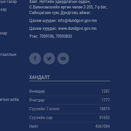
лын газар
Хаяг. Нутгийн удирдлагын ордон,
С.Буяннэмэхийн өргөн чөлөө 2-205, 7-р баг,
азар
Сайнцагаан сум, Дундговь аймаг.
Цахим шуудан: info@dundgovi.gov.mn
Цахим хууудас: www.dundgovi.gov.mn
азар
Утас: 7059106, 70593833
амгааллын
ХАНДАЛТ
Өнөөдөр
1281
дитын алба
Өчигдөр
1777
Сүүлийн 7 хоног
18819
Сүүлийн сар
81652
Нийт
4361084