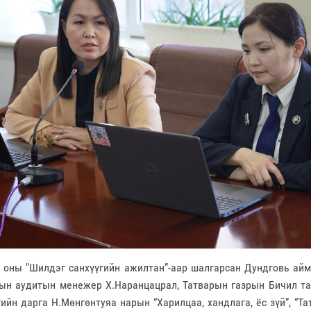
 оны "Шилдэг санхүүгийн ажилтан”-аар шалгарсан Дундговь айм
ын аудитын менежер Х.Наранцацрал, Татварын газрын Бичил та
гийн дарга Н.Мөнгөнтуяа нарын “Харилцаа, хандлага, ёс зүй”, “Т