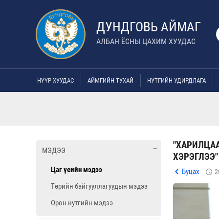
ДУНДГОВЬ АЙМАГ
АЛБАН ЁСНЫ ЦАХИМ ХУУДАС
НҮҮР ХУУДАС
АЙМГИЙН ТУХАЙ
НУТГИЙН УДИРДЛАГА
"ХАРИЛЦАА
МЭДЭЭ
ХЭРЭГЛЭЭ"
Цаг үеийн мэдээ
Буцах
2
Төрийн байгууллагуудын мэдээ
Орон нутгийн мэдээ