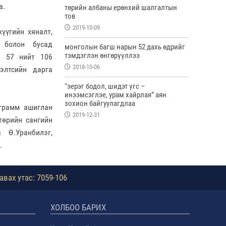
а.
төрийн албаны ерөнхий шалгалтын
тов
2019-10-09
хүүгийн хяналт,
 болон бусад
монголын багш нарын 52 дахь өдрийг
тэмдэглэн өнгөрүүллээ
н 57 нийт 106
2018-10-06
элтсийн дарга
“эерэг бодол, шидэт үгс –
инээмсэглэе, урам хайрлая” аян
зохион байгуулагдлаа
грамм ашиглан
2019-12-31
төрийн сангийн
 Ө.Уранбилэг,
.
авах утас: 7059-106
ХОЛБОО БАРИХ