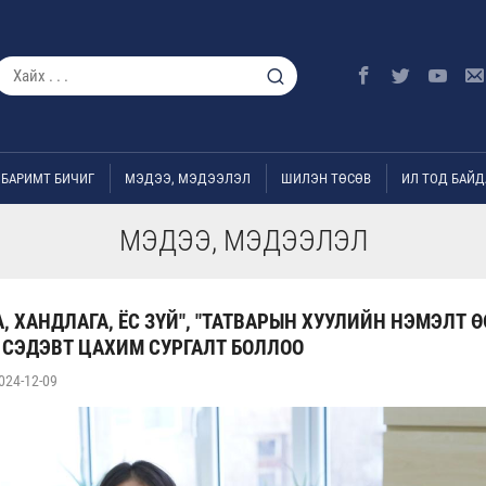
БАРИМТ БИЧИГ
МЭДЭЭ, МЭДЭЭЛЭЛ
ШИЛЭН ТӨСӨВ
ИЛ ТОД БАЙД
МЭДЭЭ, МЭДЭЭЛЭЛ
, ХАНДЛАГА, ЁС ЗҮЙ", "ТАТВАРЫН ХУУЛИЙН НЭМЭЛТ 
 СЭДЭВТ ЦАХИМ СУРГАЛТ БОЛЛОО
024-12-09