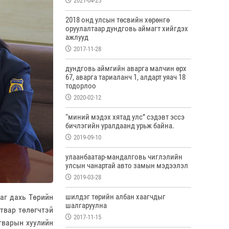
2021-04-25
2018 онд улсын төсвийн хөрөнгө
оруулалтаар дундговь аймагт хийгдэх
ажлууд
2017-11-28
дундговь аймгийн аварга малчин өрх
67, аварга тариаланч 1, алдарт уяач 18
тодорлоо
2020-02-12
“миний мэдэх хятад улс” сэдэвт эссэ
бичлэгийн уралдаанд урьж байна.
2019-09-10
улаанбаатар-мандалговь чиглэлийн
улсын чанартай авто замын мэдээлэл
2019-03-28
аг дахь Төрийн
шилдэг төрийн албан хаагчдыг
шалгаруулна
твар төлөгчтэй
2017-11-15
атварын хуулийн