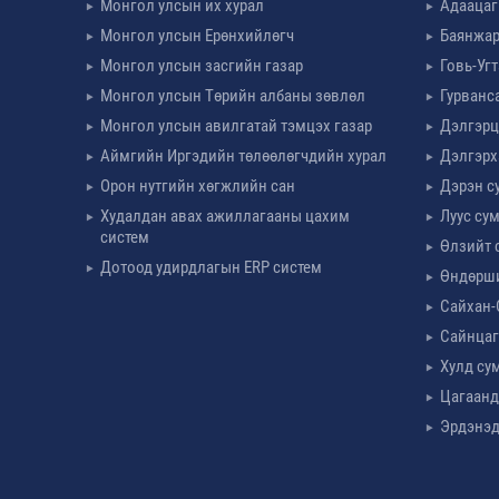
Монгол улсын их хурал
Адаацаг
Монгол улсын Ерөнхийлөгч
Баянжар
Монгол улсын засгийн газар
Говь-Уг
Монгол улсын Төрийн албаны зөвлөл
Гурванс
Монгол улсын авилгатай тэмцэх газар
Дэлгэрц
Аймгийн Иргэдийн төлөөлөгчдийн хурал
Дэлгэрх
Орон нутгийн хөгжлийн сан
Дэрэн с
Худалдан авах ажиллагааны цахим
Луус су
систем
Өлзийт 
Дотоод удирдлагын ERP систем
Өндөрш
Сайхан-
Сайнцаг
Хулд су
Цагаанд
Эрдэнэд