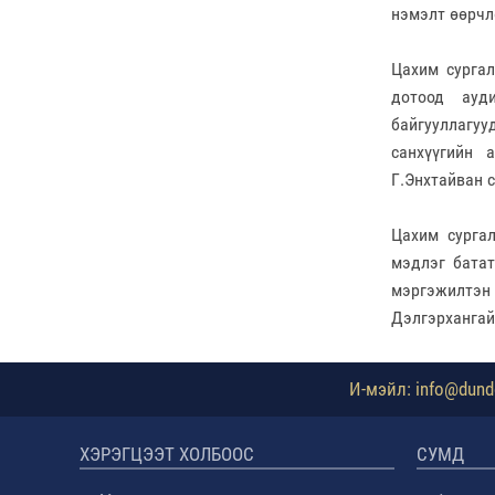
нэмэлт өөрчл
Цахим сургал
дотоод ауд
байгууллагу
санхүүгийн 
Г.Энхтайван 
Цахим сурга
мэдлэг батат
мэргэжилтэн
Дэлгэрхангай
И-мэйл: info@dundg
ХЭРЭГЦЭЭТ ХОЛБООС
СУМД