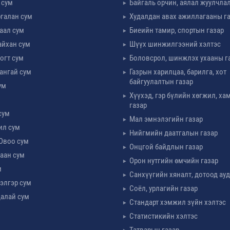
 сум
Байгаль орчин, аялал жуулчла
галан сум
Худалдан авах ажиллагааны г
таал сум
Биеийн тамир, спортын газар
айхан сум
Шүүх шинжилгээний хэлтэс
огт сум
Боловсрол, шинжлэх ухааны г
ангай сум
Газрын харилцаа, барилга, хот
байгуулалтын газар
ум
Хүүхэд, гэр бүлийн хөгжил, х
м
газар
сум
Мал эмнэлэгийн газар
ил сум
Нийгмийн даатгалын газар
Овоо сум
Онцгой байдлын газар
аан сум
Орон нутгийн өмчийн газар
м
Санхүүгийн хяналт, дотоод ау
элгэр сум
Соёл, урлагийн газар
алай сум
Стандарт хэмжил зүйн хэлтэс
Статистикийн хэлтэс
Татварын газар