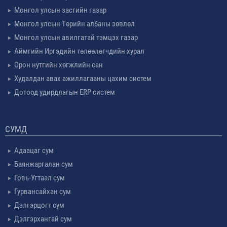
Монгол улсын засгийн газар
Монгол улсын Төрийн албаны зөвлөл
Монгол улсын авилгатай тэмцэх газар
Аймгийн Иргэдийн төлөөлөгчдийн хурал
Орон нутгийн хөгжлийн сан
Худалдан авах ажиллагааны цахим систем
Дотоод удирдлагын ERP систем
СУМД
Адаацаг сум
Баянжаргалан сум
Говь-Угтаал сум
Гурвансайхан сум
Дэлгэрцогт сум
Дэлгэрхангай сум