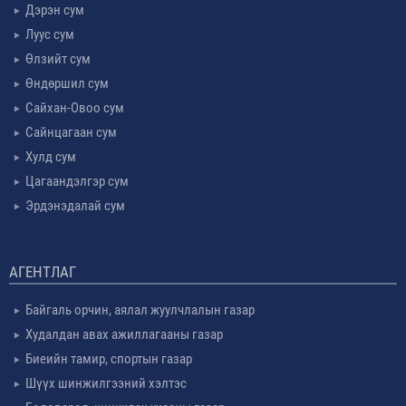
Дэрэн сум
Луус сум
Өлзийт сум
Өндөршил сум
Сайхан-Овоо сум
Сайнцагаан сум
Хулд сум
Цагаандэлгэр сум
Эрдэнэдалай сум
АГЕНТЛАГ
Байгаль орчин, аялал жуулчлалын газар
Худалдан авах ажиллагааны газар
Биеийн тамир, спортын газар
Шүүх шинжилгээний хэлтэс