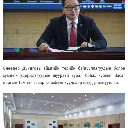
Өнөөдөр Дундговь аймгийн төрийн байгууллагуудын болон
сумдын удирдлагуудын шуурхай хурал болж, хурлыг Засаг
даргын Тамгын газар фейсбүүк хуудсаар шууд дамжууллаа.