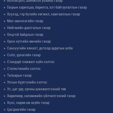
Боловсрол, шинжлэх ухааны газар
Газрын харилцаа, барилга, хот байгуулалтын газар
Хүүхэд, гэр бүлийн хөгжил, хамгааллын газар
Мал эмнэлэгийн газар
Нийгмийн даатгалын газар
Онцгой байдлын газар
Орон нутгийн өмчийн газар
Санхүүгийн хяналт, дотоод аудитын алба
Соёл, урлагийн газар
Стандарт хэмжил зүйн хэлтэс
Статистикийн хэлтэс
Татварын газар
Улсын бүртгэлийн хэлтэс
Ус, цаг уур, орчны шинжилгээний төв
Хөдөлмөр, халамжийн үйлчилгээний газар
Хүнс, хөдөө аж ахуйн газар
Цагдаагийн газар