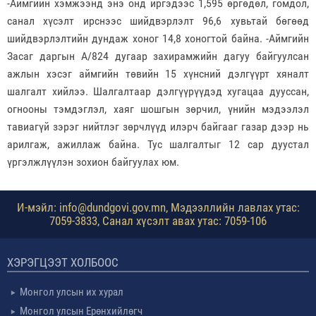
-Аймгийн хэмжээнд энэ онд иргэдээс 1,595 өргөдөл, гомдол,
санал хүсэлт ирснээс шийдвэрлэлт 96,6 хувьтай бөгөөд
шийдвэрлэлтийн дундаж хоног 14,8 хоногтой байна. -Аймгийн
Засаг даргын А/824 дугаар захирамжийн дагуу байгуулсан
ажлын хэсэг аймгийн төвийн 15 хүнсний дэлгүүрт хяналт
шалгалт хийлээ. Шалгалтаар дэлгүүрүүдэд хугацаа дууссан,
огнооны тэмдэглэл, хаяг шошгын зөрчил, үнийн мэдээлэл
тавиагүй зэрэг нийтлэг зөрчлүүд илэрч байгааг газар дээр нь
арилгаж, ажиллаж байна. Тус шалгалтыг 12 сар дуустал
үргэлжлүүлэн зохион байгуулах юм.
И-мэйл: info@dundgovi.gov.mn, Мэдээллийн лавлах утас:
7059-3833, Санал хүсэлт авах утас: 7059-106
ХЭРЭГЦЭЭТ ХОЛБООС
Монгол улсын их хурал
Монгол улсын Ерөнхийлөгч