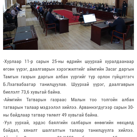
-Хурлаар 11-р сарын 25-ны өдрийн шуурхай хуралдаанаар
өгсөн үүрэг, даалгаврын хэрэгжилтийг аймгийн Засаг даргын
Тамгын газрын даргын албан үүргийг түр орлон гүйцэтгэгч
Б.Лхагвабаатар танилцуулав. Шуурхай үүрэг, даалгаврын
биелэлт 73,6 хувьтай байна.
-Аймгийн Татварын газраас Малын тоо толгойн албан
татварын талаар мэдээлэл хийлээ. Арваннэгдүгээр сарын 30-
ны байдлаар татвар төлөлт 49 хувьтай байна.
-Уул уурхай, эрдэс баялгийн салбарын өнөөгийн нөхцөлд
байдал, хяналт шалгалтын талаар танилцуулга хийлээ.