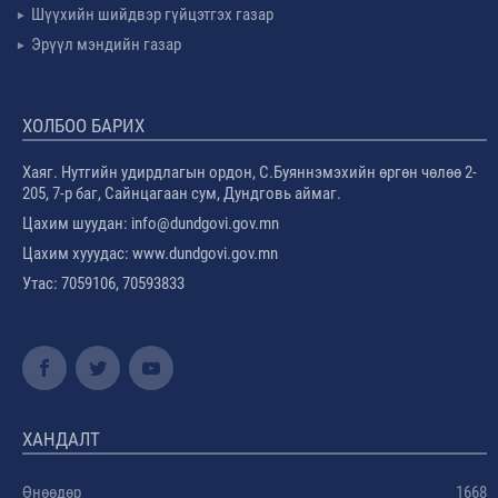
Шүүхийн шийдвэр гүйцэтгэх газар
Эрүүл мэндийн газар
ХОЛБОО БАРИХ
Хаяг. Нутгийн удирдлагын ордон, С.Буяннэмэхийн өргөн чөлөө 2-
205, 7-р баг, Сайнцагаан сум, Дундговь аймаг.
Цахим шуудан: info@dundgovi.gov.mn
Цахим хууудас: www.dundgovi.gov.mn
Утас: 7059106, 70593833
ХАНДАЛТ
Өнөөдөр
1668