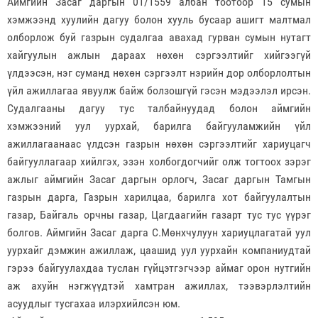
Аймгийн Засаг даргын 01/1559 албан тоотоор 15 сумын
хэмжээнд хуулийн дагуу болон хууль бусаар ашигт малтмал
олборлож буй газрын судалгаа авахад гурван сумын нутагт
хайгуулын ажлын дараах нөхөн сэргээлтийг хийгээгүй
үлдээсэн, нэг суманд нөхөн сэргээлт нэрийн дор олборлолтын
үйл ажиллагаа явуулж байж болзошгүй гэсэн мэдээлэл ирсэн.
Судалгааны дагуу тус талбайнуудад болон аймгийн
хэмжээний уул уурхай, барилга байгууламжийн үйл
ажиллагаанаас үлдсэн газрын нөхөн сэргээлтийг хариуцагч
байгууллагаар хийлгэх, эзэн холбогдогчийг олж тогтоох зэрэг
ажлыг аймгийн Засаг даргын орлогч, Засаг даргын Тамгын
газрын дарга, Газрын харилцаа, барилга хот байгуулалтын
газар, Байгаль орчны газар, Цагдаагийн газарт тус тус үүрэг
болгов. Аймгийн Засаг дарга С.Мөнхчулуун хариуцлагатай уул
уурхайг дэмжин ажиллаж, цаашид уул уурхайн компаниудтай
гэрээ байгуулахдаа туслан гүйцэтгэгчээр аймаг орон нутгийн
аж ахуйн нэгжүүдтэй хамтран ажиллах, тээвэрлэлтийн
асуудлыг тусгахаа илэрхийлсэн юм.