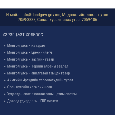
И-мэйл: info@dundgovi.gov.mn, Мэдээллийн лавлах утас:
7059-3833, Санал хүсэлт авах утас: 7059-106
ХЭРЭГЦЭЭТ ХОЛБООС
Монгол улсын их хурал
Монгол улсын Ерөнхийлөгч
Монгол улсын засгийн газар
Монгол улсын Төрийн албаны зөвлөл
Монгол улсын авилгатай тэмцэх газар
Аймгийн Иргэдийн төлөөлөгчдийн хурал
Орон нутгийн хөгжлийн сан
Худалдан авах ажиллагааны цахим систем
Дотоод удирдлагын ERP систем