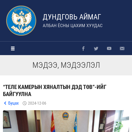
ДУНДГОВЬ АЙМАГ
АЛБАН ЁСНЫ ЦАХИМ ХУУДАС
МЭДЭЭ, МЭДЭЭЛЭЛ
“ТЕЛЕ КАМЕРЫН ХЯНАЛТЫН ДЭД ТӨВ”-ИЙГ
БАЙГУУЛНА
Буцах
2024-12-06