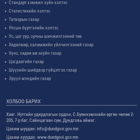
Стандарт хэмжил зүйн хэлтэс
Статистикийн хэлтэс
Татварын газар
Улсын бүртгэлийн хэлтэс
Ус, цаг уур, орчны шинжилгээний төв
Хөдөлмөр, халамжийн үйлчилгээний газар
Хүнс, хөдөө аж ахуйн газар
Цагдаагийн газар
Шүүхийн шийдвэр гүйцэтгэх газар
Эрүүл мэндийн газар
ХОЛБОО БАРИХ
Хаяг. Нутгийн удирдлагын ордон, С.Буяннэмэхийн өргөн чөлөө 2-
205, 7-р баг, Сайнцагаан сум, Дундговь аймаг.
Цахим шуудан: info@dundgovi.gov.mn
Цахим хууудас: www.dundgovi.gov.mn