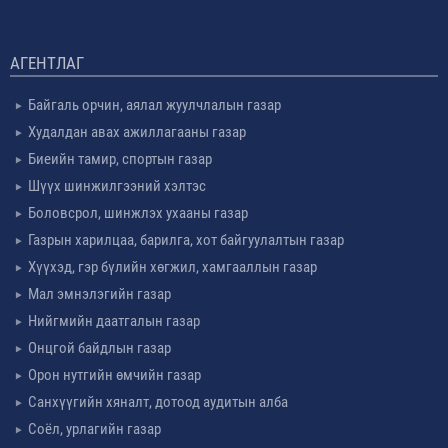
АГЕНТЛАГ
Байгаль орчин, аялал жуулчлалын газар
Худалдан авах ажиллагааны газар
Биеийн тамир, спортын газар
Шүүх шинжилгээний хэлтэс
Боловсрол, шинжлэх ухааны газар
Газрын харилцаа, барилга, хот байгуулалтын газар
Хүүхэд, гэр бүлийн хөгжил, хамгааллын газар
Мал эмнэлэгийн газар
Нийгмийн даатгалын газар
Онцгой байдлын газар
Орон нутгийн өмчийн газар
Санхүүгийн хяналт, дотоод аудитын алба
Соёл, урлагийн газар