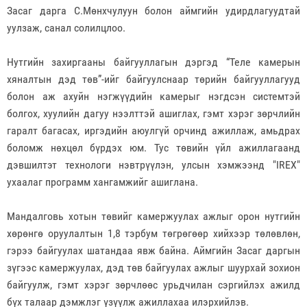
Засаг дарга С.Мөнхчулуун болон аймгийн удирдлагуудтай
уулзаж, санал солилцлоо.
Нутгийн захиргааны байгууллагын дэргэд “Теле камерын
хяналтын дэд төв”-ийг байгуулснаар төрийн байгууллагууд
болон аж ахуйн нэгжүүдийн камерыг нэгдсэн системтэй
болгох, хуулийн дагуу нээлттэй ашиглах, гэмт хэрэг зөрчлийн
гаралт багасах, иргэдийн аюулгүй орчинд ажиллаж, амьдрах
боломж нөхцөл бүрдэх юм. Тус төвийн үйл ажиллагаанд
дэвшилтэт технологи нэвтрүүлэн, улсын хэмжээнд "IREX"
ухаалаг программ хангамжийг ашиглана.
Мандалговь хотын төвийг камержуулах ажлыг орон нутгийн
хөрөнгө оруулалтын 1,8 тэрбум төгрөгөөр хийхээр төлөвлөн,
гэрээ байгуулах шатандаа явж байна. Аймгийн Засаг даргын
зүгээс камержуулах, дэд төв байгуулах ажлыг шуурхай зохион
байгуулж, гэмт хэрэг зөрчлөөс урьдчилан сэргийлэх ажилд
бүх талаар дэмжлэг үзүүлж ажиллахаа илэрхийлэв.