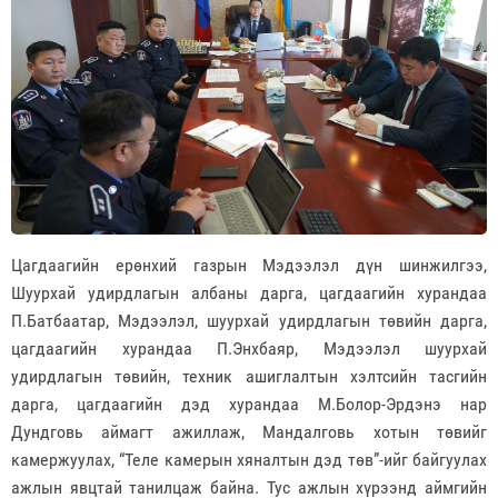
Цагдаагийн ерөнхий газрын Мэдээлэл дүн шинжилгээ,
Шуурхай удирдлагын албаны дарга, цагдаагийн хурандаа
П.Батбаатар, Мэдээлэл, шуурхай удирдлагын төвийн дарга,
цагдаагийн хурандаа П.Энхбаяр, Мэдээлэл шуурхай
удирдлагын төвийн, техник ашиглалтын хэлтсийн тасгийн
дарга, цагдаагийн дэд хурандаа М.Болор-Эрдэнэ нар
Дундговь аймагт ажиллаж, Мандалговь хотын төвийг
камержуулах, “Теле камерын хяналтын дэд төв”-ийг байгуулах
ажлын явцтай танилцаж байна. Тус ажлын хүрээнд аймгийн