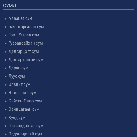
СУМД
Адаацаг сум
Баянжаргалан сум
Говь-Угтаал сум
Гурвансайхан сум
Дэлгэрцогт сум
Дэлгэрхангай сум
Дэрэн сум
Луус сум
Өлзийт сум
Өндөршил сум
Сайхан-Овоо сум
Сайнцагаан сум
Хулд сум
Цагаандэлгэр сум
Эрдэнэдалай сум