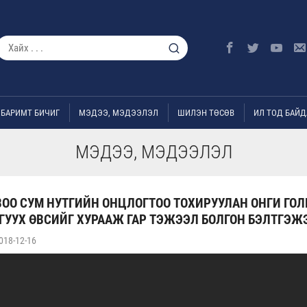
БАРИМТ БИЧИГ
МЭДЭЭ, МЭДЭЭЛЭЛ
ШИЛЭН ТӨСӨВ
ИЛ ТОД БАЙД
МЭДЭЭ, МЭДЭЭЛЭЛ
ОО СУМ НУТГИЙН ОНЦЛОГТОО ТОХИРУУЛАН ОНГИ ГОЛ
ГУУХ ӨВСИЙГ ХУРААЖ ГАР ТЭЖЭЭЛ БОЛГОН БЭЛТГЭЖ
018-12-16