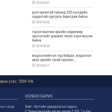
2018-09-01
дэлгэрхангай суманд 320 хүүхдийн
суудалтай сургууль баригдаж байна
2018-10-22
гэрээт малчин өрхийн хөдөлмөр
эрхлэлтийг дэмжих төсөл хэрэгжүүлж
байна
2018-08-29
мэдээллийн ил тод байдал, мэдээлэл
авах эрхийн тухай хуулиас...
2019-02-11
авах утас: 7059-106
ХОЛБОО БАРИХ
лын газар
Хаяг. Нутгийн удирдлагын ордон,
С.Буяннэмэхийн өргөн чөлөө 2-205, 7-р баг,