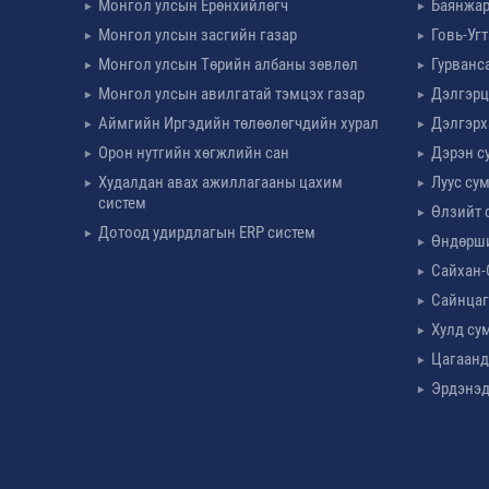
Монгол улсын Ерөнхийлөгч
Баянжар
Монгол улсын засгийн газар
Говь-Уг
Монгол улсын Төрийн албаны зөвлөл
Гурванс
Монгол улсын авилгатай тэмцэх газар
Дэлгэрц
Аймгийн Иргэдийн төлөөлөгчдийн хурал
Дэлгэрх
Орон нутгийн хөгжлийн сан
Дэрэн с
Худалдан авах ажиллагааны цахим
Луус су
систем
Өлзийт 
Дотоод удирдлагын ERP систем
Өндөрш
Сайхан-
Сайнцаг
Хулд су
Цагаанд
Эрдэнэд