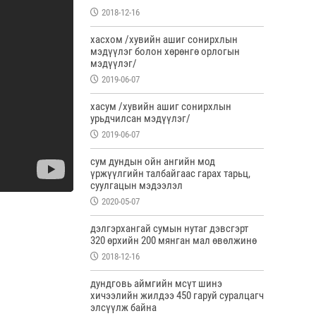
2018-12-16
хасхом /хувийн ашиг сонирхлын
мэдүүлэг болон хөрөнгө орлогын
мэдүүлэг/
2019-06-07
хасум /хувийн ашиг сонирхлын
урьдчилсан мэдүүлэг/
2019-06-07
сум дундын ойн ангийн мод
үржүүлгийн талбайгаас гарах тарьц,
суулгацын мэдээлэл
2020-05-07
дэлгэрхангай сумын нутаг дэвсгэрт
320 өрхийн 200 мянган мал өвөлжинө
2018-12-16
дундговь аймгийн мсүт шинэ
хичээлийн жилдээ 450 гаруй суралцагч
элсүүлж байна