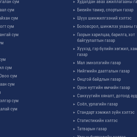
галан сум
Худалдан авах ажиллагааны г
таал сум
Биеийн тамир, спортын газар
айхан сум
Шүүх шинжилгээний хэлтэс
огт сум
Боловсрол, шинжлэх ухааны г
ангай сум
Газрын харилцаа, барилга, хот
байгуулалтын газар
ум
Хүүхэд, гэр бүлийн хөгжил, х
м
газар
сум
Мал эмнэлэгийн газар
ил сум
Нийгмийн даатгалын газар
Овоо сум
Онцгой байдлын газар
аан сум
Орон нутгийн өмчийн газар
м
Санхүүгийн хяналт, дотоод ау
элгэр сум
Соёл, урлагийн газар
алай сум
Стандарт хэмжил зүйн хэлтэс
Статистикийн хэлтэс
Татварын газар