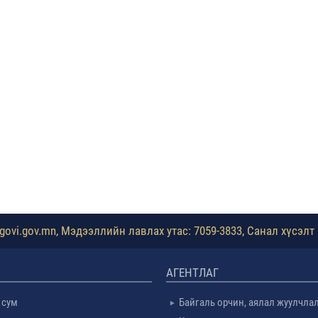
ovi.gov.mn, Мэдээллийн лавлах утас: 7059-3833, Санал хүсэлт 
АГЕНТЛАГ
 сум
Байгаль орчин, аялал жуулчла