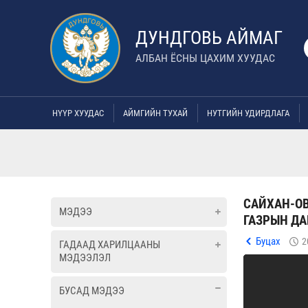
ДУНДГОВЬ АЙМАГ
АЛБАН ЁСНЫ ЦАХИМ ХУУДАС
НҮҮР ХУУДАС
АЙМГИЙН ТУХАЙ
НУТГИЙН УДИРДЛАГА
САЙХАН-ОВ
МЭДЭЭ
ГАЗРЫН ДА
Буцах
2
ГАДААД ХАРИЛЦААНЫ
МЭДЭЭЛЭЛ
БУСАД МЭДЭЭ