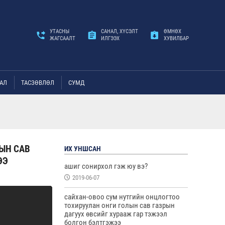
УТАСНЫ
САНАЛ, ХҮСЭЛТ
ӨМНӨХ
ЖАГСААЛТ
ИЛГЭЭХ
ХУВИЛБАР
АЛ
ТАСЗӨВЛӨЛ
СУМД
ЫН САВ
ИХ УНШСАН
ЭЭ
ашиг сонирхол гэж юу вэ?
2019-06-07
сайхан-овоо сум нутгийн онцлогтоо
тохируулан онги голын сав газрын
дагуух өвсийг хурааж гар тэжээл
болгон бэлтгэжээ