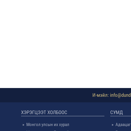
И-мэйл: info@dundg
ХЭРЭГЦЭЭТ ХОЛБООС
СУМД
Монгол улсын их хурал
Адаацаг