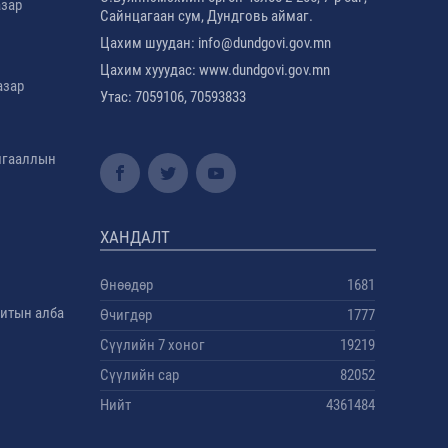
азар
Сайнцагаан сум, Дундговь аймаг.
Цахим шуудан: info@dundgovi.gov.mn
Цахим хууудас: www.dundgovi.gov.mn
азар
Утас: 7059106, 70593833
амгааллын
ХАНДАЛТ
Өнөөдөр
1681
дитын алба
Өчигдөр
1777
Сүүлийн 7 хоног
19219
Сүүлийн сар
82052
Нийт
4361484