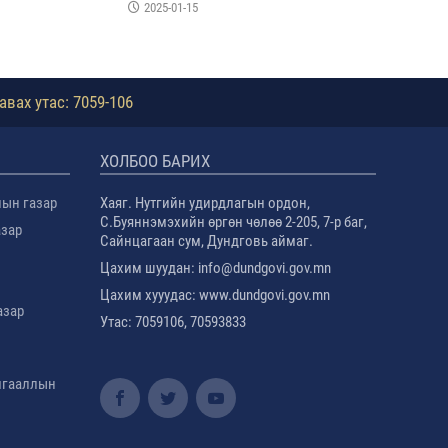
2025-01-15
авах утас: 7059-106
ХОЛБОО БАРИХ
лын газар
Хаяг. Нутгийн удирдлагын ордон,
С.Буяннэмэхийн өргөн чөлөө 2-205, 7-р баг,
азар
Сайнцагаан сум, Дундговь аймаг.
Цахим шуудан: info@dundgovi.gov.mn
Цахим хууудас: www.dundgovi.gov.mn
азар
Утас: 7059106, 70593833
амгааллын