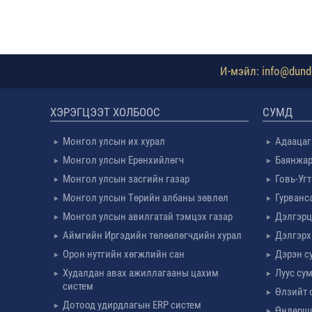
И-мэйл: info@dundg
ХЭРЭГЦЭЭТ ХОЛБООС
СУМД
Монгол улсын их хурал
Адаацаг
Монгол улсын Ерөнхийлөгч
Баянжар
Монгол улсын засгийн газар
Говь-Уг
Монгол улсын Төрийн албаны зөвлөл
Гурванс
Монгол улсын авилгатай тэмцэх газар
Дэлгэрц
Аймгийн Иргэдийн төлөөлөгчдийн хурал
Дэлгэрх
Орон нутгийн хөгжлийн сан
Дэрэн с
Худалдан авах ажиллагааны цахим
Луус су
систем
Өлзийт 
Дотоод удирдлагын ERP систем
Өндөрш