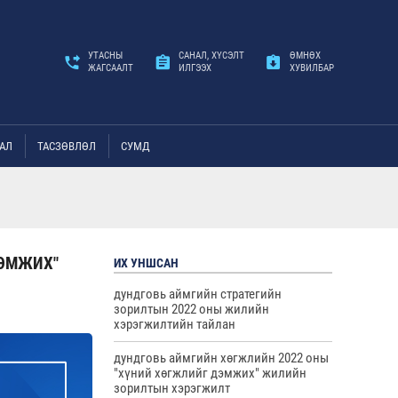
УТАСНЫ
САНАЛ, ХҮСЭЛТ
ӨМНӨХ
ЖАГСААЛТ
ИЛГЭЭХ
ХУВИЛБАР
АЛ
ТАСЗӨВЛӨЛ
СУМД
ДЭМЖИХ"
ИХ УНШСАН
дундговь аймгийн стратегийн
зорилтын 2022 оны жилийн
хэрэгжилтийн тайлан
дундговь аймгийн хөгжлийн 2022 оны
"хүний хөгжлийг дэмжих" жилийн
зорилтын хэрэгжилт