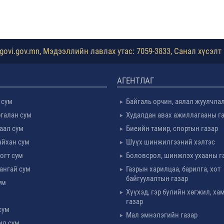
ovi.gov.mn, Мэдээллийн лавлах утас: 7059-3833, Санал хүсэлт 
АГЕНТЛАГ
 сум
Байгаль орчин, аялал жуулчла
галан сум
Худалдан авах ажиллагааны г
таал сум
Биеийн тамир, спортын газар
айхан сум
Шүүх шинжилгээний хэлтэс
огт сум
Боловсрол, шинжлэх ухааны г
ангай сум
Газрын харилцаа, барилга, хот
байгуулалтын газар
ум
Хүүхэд, гэр бүлийн хөгжил, х
м
газар
сум
Мал эмнэлэгийн газар
ил сум