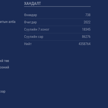
ХАНДАЛТ
Өнөөдөр
738
дитын алба
Өчигдөр
2022
Сүүлийн 7 хоног
18345
Сүүлийн сар
86276
Нийт
4358764
ий төв
гээний
азар