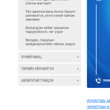
утасны жагсаалт
Үйл ажиллагааны болон Хяналт-
шинжилгээ, үнэлгээний тайлан,
зөвлөмж
Батлагдсан албан тушаалын
тодорхойлолт, чиг үүрэг
Өргөдөл, гомдлын
шийдвэрлэлтийн тайлан, мэдээ
ХҮНИЙ НӨӨЦ
ТӨРИЙН ҮЙЛЧИЛГЭЭ
АВЛИГАТАЙ ТЭМЦЭХ
ДУНДГОВЬ А
ЗОРИЛТЫН Х