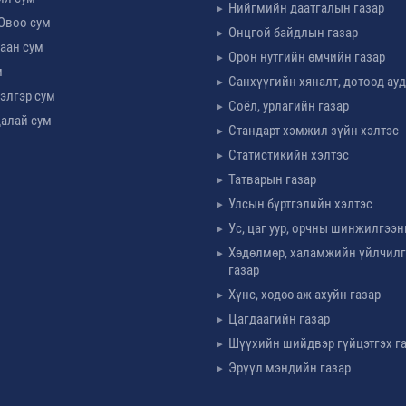
Нийгмийн даатгалын газар
Овоо сум
Онцгой байдлын газар
аан сум
Орон нутгийн өмчийн газар
м
Санхүүгийн хяналт, дотоод ау
элгэр сум
Соёл, урлагийн газар
алай сум
Стандарт хэмжил зүйн хэлтэс
Статистикийн хэлтэс
Татварын газар
Улсын бүртгэлийн хэлтэс
Ус, цаг уур, орчны шинжилгээн
Хөдөлмөр, халамжийн үйлчил
газар
Хүнс, хөдөө аж ахуйн газар
Цагдаагийн газар
Шүүхийн шийдвэр гүйцэтгэх г
Эрүүл мэндийн газар