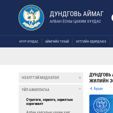
ДУНДГОВЬ АЙМАГ
АЛБАН ЁСНЫ ЦАХИМ ХУУДАС
НҮҮР ХУУДАС
АЙМГИЙН ТУХАЙ
НУТГИЙН УДИРДЛАГА
ДУНДГОВЬ
НЭЭЛТТЭЙ МЭДЭЭЛЭЛ
ЖИЛИЙН З
Буцах
ҮЙЛ АЖИЛЛАГАА
Стратеги, зорилго, зорилтын
хэрэгжилт
Албан хаагчдын цахим хаяг,