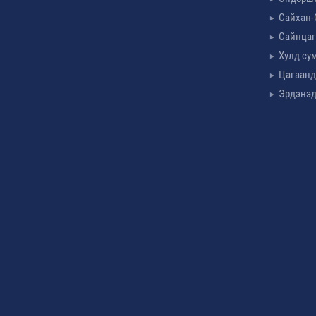
Сайхан-
Сайнцаг
Хулд су
Цагаанд
Эрдэнэд