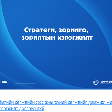
ЙМГИЙН ХӨГЖЛИЙН 2022 ОНЫ "ХҮНИЙ ХӨГЖЛИЙГ ДЭМЖИХ" Ж
ЭРЭГЖИЛТ ДЭЛГЭРЭНГҮЙ