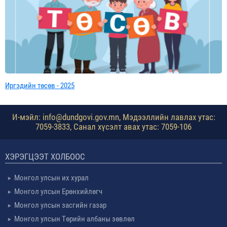
Иргэдийн төсөв - 2025
И-мэйл: info@dundgovi.gov.mn, Мэдээллийн лавлах утас:
7059-3833, Санал хүсэлт авах утас: 7059-106
ХЭРЭГЦЭЭТ ХОЛБООС
Монгол улсын их хурал
Монгол улсын Ерөнхийлөгч
Монгол улсын засгийн газар
Монгол улсын Төрийн албаны зөвлөл