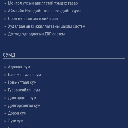
Монгол улсын авилгатай тэмцэх газар
Аймгийн Иргэдийн төлөөлөгчдийн хурал
Орон нутгийн хөгжлийн сан
Худалдан авах ажиллагааны цахим систем
Дотоод удирдлагын ERP систем
СУМД
Адаацаг сум
Баянжаргалан сум
Говь-Угтаал сум
Гурвансайхан сум
Дэлгэрцогт сум
Дэлгэрхангай сум
Дэрэн сум
Луус сум