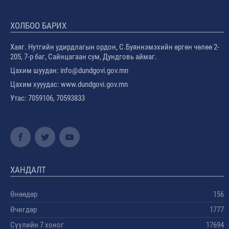
ХОЛБОО БАРИХ
Хаяг. Нутгийн удирдлагын ордон, С.Буяннэмэхийн өргөн чөлөө 2-
205, 7-р баг, Сайнцагаан сум, Дундговь аймаг.
Цахим шуудан: info@dundgovi.gov.mn
Цахим хууудас: www.dundgovi.gov.mn
Утас: 7059106, 70593833
ХАНДАЛТ
Өнөөдөр
156
Өчигдөр
1777
Сүүлийн 7 хоног
17694