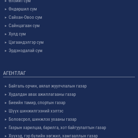
Өлзийт сум
Өндөршил сум
Сайхан-Овоо сум
Сайнцагаан сум
Хулд сум
Цагаандэлгэр сум
Эрдэнэдалай сум
АГЕНТЛАГ
Байгаль орчин, аялал жуулчлалын газар
Худалдан авах ажиллагааны газар
Биеийн тамир, спортын газар
Шүүх шинжилгээний хэлтэс
Боловсрол, шинжлэх ухааны газар
Газрын харилцаа, барилга, хот байгуулалтын газар
Хүүхэд, гэр бүлийн хөгжил, хамгааллын газар