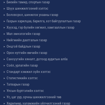
Биеийн тамир, спортын газар
Шүүх шинжилгээний хэлтэс
Боловсрол, шинжлэх ухааны газар
Газрын харилцаа, барилга, хот байгуулалтын газар
Хүүхэд, гэр бүлийн хөгжил, хамгааллын газар
Мал эмнэлэгийн газар
Нийгмийн даатгалын газар
Онцгой байдлын газар
Орон нутгийн өмчийн газар
Санхүүгийн хяналт, дотоод аудитын алба
Соёл, урлагийн газар
Стандарт хэмжил зүйн хэлтэс
Статистикийн хэлтэс
Татварын газар
Улсын бүртгэлийн хэлтэс
Ус, цаг уур, орчны шинжилгээний төв
Хөдөлмөр, халамжийн үйлчилгээний газар