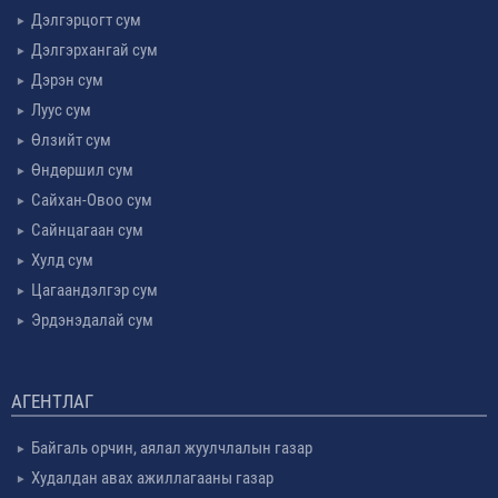
Дэлгэрцогт сум
Дэлгэрхангай сум
Дэрэн сум
Луус сум
Өлзийт сум
Өндөршил сум
Сайхан-Овоо сум
Сайнцагаан сум
Хулд сум
Цагаандэлгэр сум
Эрдэнэдалай сум
АГЕНТЛАГ
Байгаль орчин, аялал жуулчлалын газар
Худалдан авах ажиллагааны газар