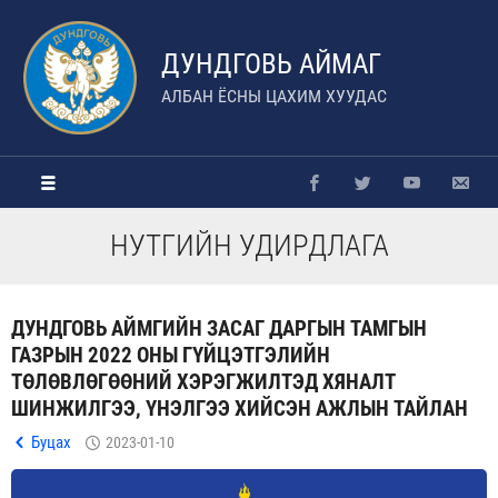
ДУНДГОВЬ АЙМАГ
АЛБАН ЁСНЫ ЦАХИМ ХУУДАС
НУТГИЙН УДИРДЛАГА
ДУНДГОВЬ АЙМГИЙН ЗАСАГ ДАРГЫН ТАМГЫН
ГАЗРЫН 2022 ОНЫ ГҮЙЦЭТГЭЛИЙН
ТӨЛӨВЛӨГӨӨНИЙ ХЭРЭГЖИЛТЭД ХЯНАЛТ
ШИНЖИЛГЭЭ, ҮНЭЛГЭЭ ХИЙСЭН АЖЛЫН ТАЙЛАН
Буцах
2023-01-10