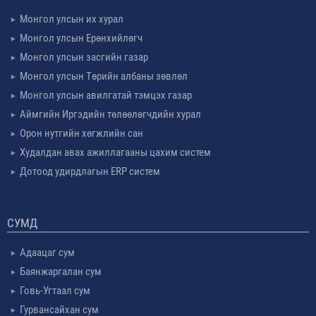
Монгол улсын их хурал
Монгол улсын Ерөнхийлөгч
Монгол улсын засгийн газар
Монгол улсын Төрийн албаны зөвлөл
Монгол улсын авилгатай тэмцэх газар
Аймгийн Иргэдийн төлөөлөгчдийн хурал
Орон нутгийн хөгжлийн сан
Худалдан авах ажиллагааны цахим систем
Дотоод удирдлагын ERP систем
СУМД
Адаацаг сум
Баянжаргалан сум
Говь-Угтаал сум
Гурвансайхан сум