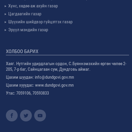
Хүнс, хөдөө аж ахуйн газар
Цагдаагийн газар
Шүүхийн шийдвэр гүйцэтгэх газар
Эрүүл мэндийн газар
ХОЛБОО БАРИХ
Хаяг. Нутгийн удирдлагын ордон, С.Буяннэмэхийн өргөн чөлөө 2-
205, 7-р баг, Сайнцагаан сум, Дундговь аймаг.
Цахим шуудан: info@dundgovi.gov.mn
Цахим хууудас: www.dundgovi.gov.mn
Утас: 7059106, 70593833