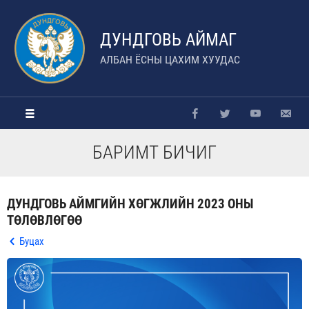
ДУНДГОВЬ АЙМАГ
АЛБАН ЁСНЫ ЦАХИМ ХУУДАС
БАРИМТ БИЧИГ
ДУНДГОВЬ АЙМГИЙН ХӨГЖЛИЙН 2023 ОНЫ
ТӨЛӨВЛӨГӨӨ
Буцах