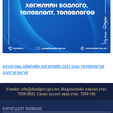
ДУНДГОВЬ АЙМГИЙН ХӨГЖЛИЙН 2023 ОНЫ ТӨЛӨВЛӨГӨӨ
ДЭЛГЭРЭНГҮЙ
И-мэйл: info@dundgovi.gov.mn, Мэдээллийн лавлах утас:
7059-3833, Санал хүсэлт авах утас: 7059-106
ХЭРЭГЦЭЭТ ХОЛБООС