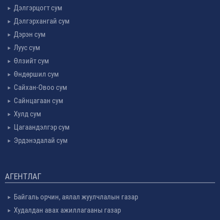
Дэлгэрцогт сум
Дэлгэрхангай сум
Дэрэн сум
Луус сум
Өлзийт сум
Өндөршил сум
Сайхан-Овоо сум
Сайнцагаан сум
Хулд сум
Цагаандэлгэр сум
Эрдэнэдалай сум
АГЕНТЛАГ
Байгаль орчин, аялал жуулчлалын газар
Худалдан авах ажиллагааны газар