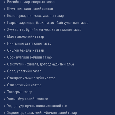
Биеийн тамир, спортын газар
Шүүх шинжилгээний хэлтэс
Боловсрол, шинжлэх ухааны газар
Газрын харилцаа, барилга, хот байгуулалтын газар
Хүүхэд, гэр бүлийн хөгжил, хамгааллын газар
Мал эмнэлэгийн газар
Нийгмийн даатгалын газар
Онцгой байдлын газар
Орон нутгийн өмчийн газар
Санхүүгийн хяналт, дотоод аудитын алба
Соёл, урлагийн газар
Стандарт хэмжил зүйн хэлтэс
Статистикийн хэлтэс
Татварын газар
Улсын бүртгэлийн хэлтэс
Ус, цаг уур, орчны шинжилгээний төв
Хөдөлмөр, халамжийн үйлчилгээний газар