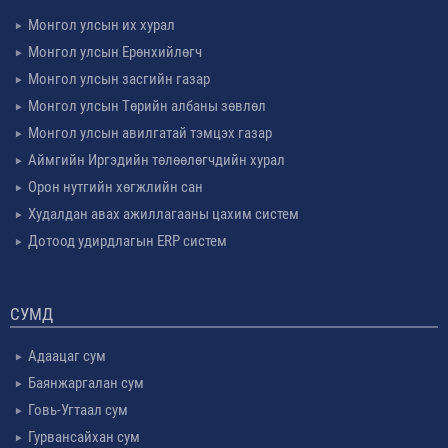
Монгол улсын их хурал
Монгол улсын Ерөнхийлөгч
Монгол улсын засгийн газар
Монгол улсын Төрийн албаны зөвлөл
Монгол улсын авилгатай тэмцэх газар
Аймгийн Иргэдийн төлөөлөгчдийн хурал
Орон нутгийн хөгжлийн сан
Худалдан авах ажиллагааны цахим систем
Дотоод удирдлагын ERP систем
СУМД
Адаацаг сум
Баянжаргалан сум
Говь-Угтаал сум
Гурвансайхан сум