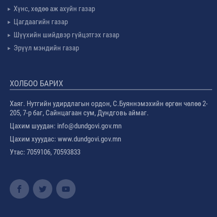
Хүнс, хөдөө аж ахуйн газар
Цагдаагийн газар
Шүүхийн шийдвэр гүйцэтгэх газар
Эрүүл мэндийн газар
ХОЛБОО БАРИХ
Хаяг. Нутгийн удирдлагын ордон, С.Буяннэмэхийн өргөн чөлөө 2-
205, 7-р баг, Сайнцагаан сум, Дундговь аймаг.
Цахим шуудан: info@dundgovi.gov.mn
Цахим хууудас: www.dundgovi.gov.mn
Утас: 7059106, 70593833