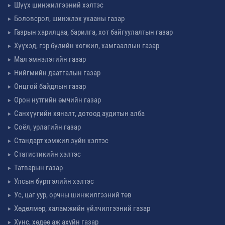
Шүүх шинжилгээний хэлтэс
Боловсрол, шинжлэх ухааны газар
Газрын харилцаа, барилга, хот байгуулалтын газар
Хүүхэд, гэр бүлийн хөгжил, хамгааллын газар
Мал эмнэлэгийн газар
Нийгмийн даатгалын газар
Онцгой байдлын газар
Орон нутгийн өмчийн газар
Санхүүгийн хяналт, дотоод аудитын алба
Соёл, урлагийн газар
Стандарт хэмжил зүйн хэлтэс
Статистикийн хэлтэс
Татварын газар
Улсын бүртгэлийн хэлтэс
Ус, цаг уур, орчны шинжилгээний төв
Хөдөлмөр, халамжийн үйлчилгээний газар
Хүнс, хөдөө аж ахуйн газар