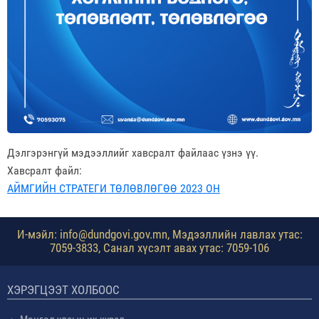
Дэлгэрэнгүй мэдээллийг хавсралт файлаас үзнэ үү.
Хавсралт файл:
АЙМГИЙН СТРАТЕГИ ТӨЛӨВЛӨГӨӨ 2023 ОН
И-мэйл: info@dundgovi.gov.mn, Мэдээллийн лавлах утас:
7059-3833, Санал хүсэлт авах утас: 7059-106
ХЭРЭГЦЭЭТ ХОЛБООС