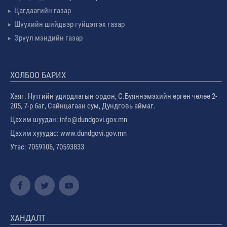
Цагдаагийн газар
Шүүхийн шийдвэр гүйцэтгэх газар
Эрүүл мэндийн газар
ХОЛБОО БАРИХ
Хаяг. Нутгийн удирдлагын ордон, С.Буяннэмэхийн өргөн чөлөө 2-
205, 7-р баг, Сайнцагаан сум, Дундговь аймаг.
Цахим шуудан: info@dundgovi.gov.mn
Цахим хууудас: www.dundgovi.gov.mn
Утас: 7059106, 70593833
ХАНДАЛТ