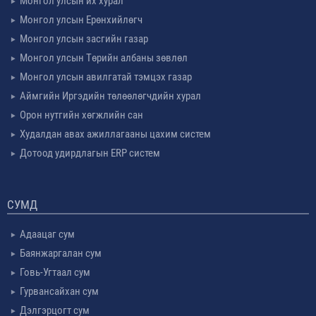
Монгол улсын их хурал
Монгол улсын Ерөнхийлөгч
Монгол улсын засгийн газар
Монгол улсын Төрийн албаны зөвлөл
Монгол улсын авилгатай тэмцэх газар
Аймгийн Иргэдийн төлөөлөгчдийн хурал
Орон нутгийн хөгжлийн сан
Худалдан авах ажиллагааны цахим систем
Дотоод удирдлагын ERP систем
СУМД
Адаацаг сум
Баянжаргалан сум
Говь-Угтаал сум
Гурвансайхан сум
Дэлгэрцогт сум