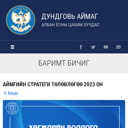
ДУНДГОВЬ АЙМАГ
АЛБАН ЁСНЫ ЦАХИМ ХУУДАС
БАРИМТ БИЧИГ
АЙМГИЙН СТРАТЕГИ ТӨЛӨВЛӨГӨӨ 2023 ОН
Буцах