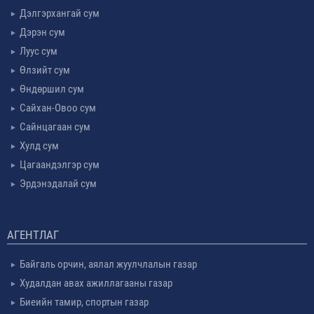
Дэлгэрхангай сум
Дэрэн сум
Луус сум
Өлзийт сум
Өндөршил сум
Сайхан-Овоо сум
Сайнцагаан сум
Хулд сум
Цагаандэлгэр сум
Эрдэнэдалай сум
АГЕНТЛАГ
Байгаль орчин, аялал жуулчлалын газар
Худалдан авах ажиллагааны газар
Биеийн тамир, спортын газар