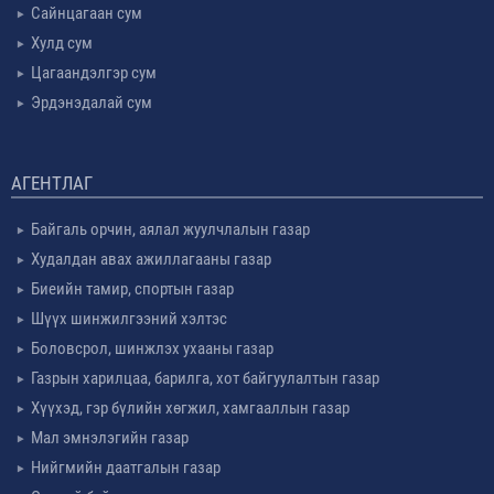
Сайнцагаан сум
Хулд сум
Цагаандэлгэр сум
Эрдэнэдалай сум
АГЕНТЛАГ
Байгаль орчин, аялал жуулчлалын газар
Худалдан авах ажиллагааны газар
Биеийн тамир, спортын газар
Шүүх шинжилгээний хэлтэс
Боловсрол, шинжлэх ухааны газар
Газрын харилцаа, барилга, хот байгуулалтын газар
Хүүхэд, гэр бүлийн хөгжил, хамгааллын газар
Мал эмнэлэгийн газар
Нийгмийн даатгалын газар