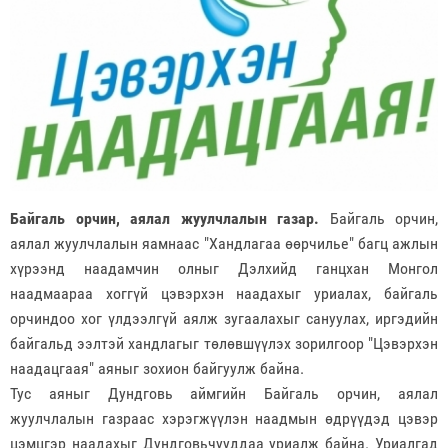
Байгаль орчин, аялал жуулчлалын газар.
Байгаль орчин,
аялал жуулчлалын яамнаас "Хандлагаа өөрчилье" багц ажлын
хүрээнд наадамчин олныг Дэлхийд ганцхан Монгол
наадмаараа хоггүй цэвэрхэн наадахыг уриалах, байгаль
орчиндоо хог үлдээлгүй аялж зугаалахыг сануулах, иргэдийн
байгальд ээлтэй хандлагыг төлөвшүүлэх зорилгоор "Цэвэрхэн
наадацгаая" аяныг зохион байгуулж байна.
Тус аяныг Дундговь аймгийн Байгаль орчин, аялал
жуулчлалын газраас хэрэгжүүлэн наадмын өдрүүдэд цэвэр
цэмцгэр наадахыг Дундговьчууддаа уриалж байна. Уриалгад