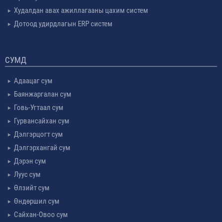
Худалдан авах ажиллагааны цахим систем
Дотоод удирдлагын ERP систем
СУМД
Адаацаг сум
Баянжаргалан сум
Говь-Угтаал сум
Гурвансайхан сум
Дэлгэрцогт сум
Дэлгэрхангай сум
Дэрэн сум
Луус сум
Өлзийт сум
Өндөршил сум
Сайхан-Овоо сум