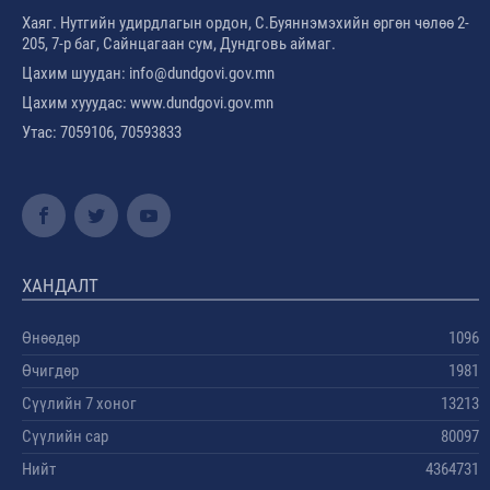
Хаяг. Нутгийн удирдлагын ордон, С.Буяннэмэхийн өргөн чөлөө 2-
205, 7-р баг, Сайнцагаан сум, Дундговь аймаг.
Цахим шуудан: info@dundgovi.gov.mn
Цахим хууудас: www.dundgovi.gov.mn
Утас: 7059106, 70593833
ХАНДАЛТ
Өнөөдөр
1096
Өчигдөр
1981
Сүүлийн 7 хоног
13213
Сүүлийн сар
80097
Нийт
4364731