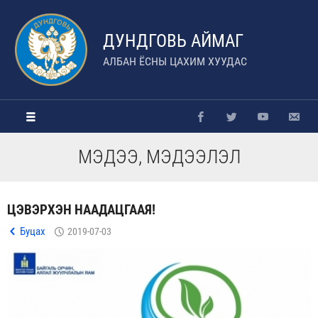
ДУНДГОВЬ АЙМАГ
АЛБАН ЁСНЫ ЦАХИМ ХУУДАС
МЭДЭЭ, МЭДЭЭЛЭЛ
ЦЭВЭРХЭН НААДАЦГААЯ!
Буцах
2019-07-03