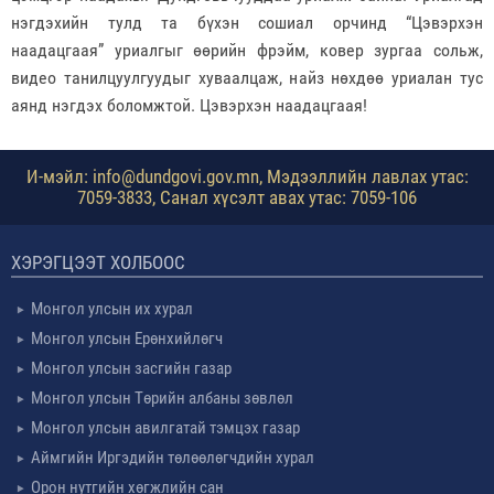
нэгдэхийн тулд та бүхэн сошиал орчинд “Цэвэрхэн
наадацгаая” уриалгыг өөрийн фрэйм, ковер зургаа сольж,
видео танилцуулгуудыг хуваалцаж, найз нөхдөө уриалан тус
аянд нэгдэх боломжтой. Цэвэрхэн наадацгаая!
И-мэйл: info@dundgovi.gov.mn, Мэдээллийн лавлах утас:
7059-3833, Санал хүсэлт авах утас: 7059-106
ХЭРЭГЦЭЭТ ХОЛБООС
Монгол улсын их хурал
Монгол улсын Ерөнхийлөгч
Монгол улсын засгийн газар
Монгол улсын Төрийн албаны зөвлөл
Монгол улсын авилгатай тэмцэх газар
Аймгийн Иргэдийн төлөөлөгчдийн хурал
Орон нутгийн хөгжлийн сан