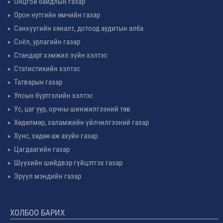
Онцгой байдлын газар
Орон нутгийн өмчийн газар
Санхүүгийн хяналт, дотоод аудитын алба
Соёл, урлагийн газар
Стандарт хэмжил зүйн хэлтэс
Статистикийн хэлтэс
Татварын газар
Улсын бүртгэлийн хэлтэс
Ус, цаг уур, орчны шинжилгээний төв
Хөдөлмөр, халамжийн үйлчилгээний газар
Хүнс, хөдөө аж ахуйн газар
Цагдаагийн газар
Шүүхийн шийдвэр гүйцэтгэх газар
Эрүүл мэндийн газар
ХОЛБОО БАРИХ