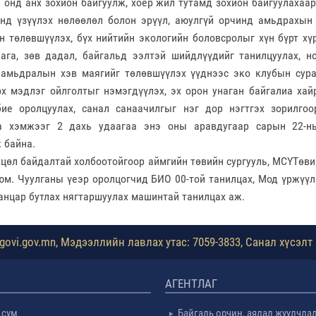
 онд анх зохион байгуулж, хоёр жил тутамд зохион байгуулахаар
нд үзүүлэх нөлөөлөл болон эрүүл, аюулгүй орчинд амьдрахын
н төлөвшүүлэх, бүх нийтийн экологийн боловсролыг хүн бүрт хү
ага, зөв дадал, байгальд ээлтэй шийдлүүдийг танилцуулах, н
 амьдралын хэв маягийг төлөвшүүлэх үүднээс эко клубын сур
х мэдлэг ойлголтыг нэмэгдүүлэх, эх орон унаган байгалиа хай
бие оролцуулах, санал санаачилгыг нэг дор нэгтгэх зорилго
га хэмжээг 2 дахь удаагаа энэ оны аравдугаар сарын 22-н
 байна.
хцөл байдалтай холбоотойгоор аймгийн төвийн сургууль, МСҮТөви
юм. Чуулганы үеэр оролцогчид БИО 00-той танилцах, Мод үржүүл
ванцар бутлах нягтаршуулах машинтай танилцах аж.
ovi.gov.mn, Мэдээллийн лавлах утас: 7059-3833, Санал хүсэлт 
АГЕНТЛАГ
 сум
Байгаль орчин, аялал жуулчла