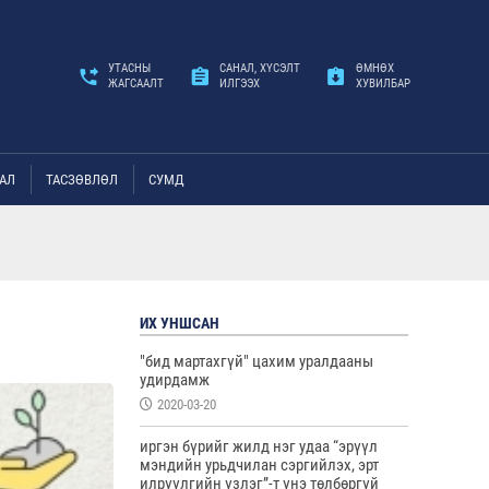
УТАСНЫ
САНАЛ, ХҮСЭЛТ
ӨМНӨХ
ЖАГСААЛТ
ИЛГЭЭХ
ХУВИЛБАР
АЛ
ТАСЗӨВЛӨЛ
СУМД
ИХ УНШСАН
"бид мартахгүй" цахим уралдааны
удирдамж
2020-03-20
иргэн бүрийг жилд нэг удаа “эрүүл
мэндийн урьдчилан сэргийлэх, эрт
илрүүлгийн үзлэг”-т үнэ төлбөргүй