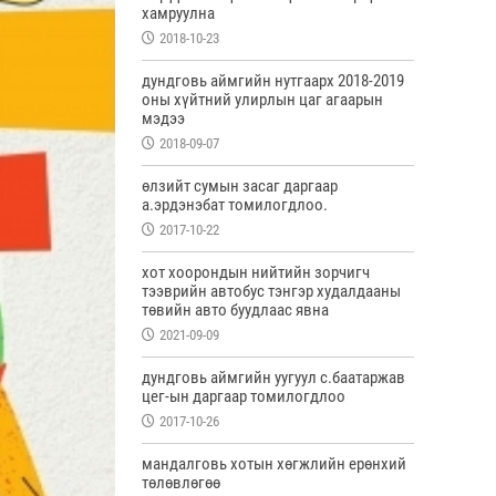
хамруулна
2018-10-23
дундговь аймгийн нутгаарх 2018-2019
оны хүйтний улирлын цаг агаарын
мэдээ
2018-09-07
өлзийт сумын засаг даргаар
а.эрдэнэбат томилогдлоо.
2017-10-22
хот хоорондын нийтийн зорчигч
тээврийн автобус тэнгэр худалдааны
төвийн авто буудлаас явна
2021-09-09
дундговь аймгийн уугуул с.баатаржав
цег-ын даргаар томилогдлоо
2017-10-26
мандалговь хотын хөгжлийн ерөнхий
төлөвлөгөө