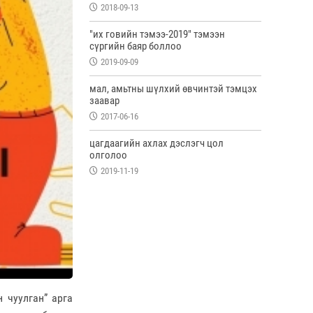
2018-09-13
"их говийн тэмээ-2019" тэмээн
сүргийн баяр боллоо
2019-09-09
мал, амьтны шүлхий өвчинтэй тэмцэх
заавар
2017-06-16
цагдаагийн ахлах дэслэгч цол
олголоо
2019-11-19
 чуулган” арга