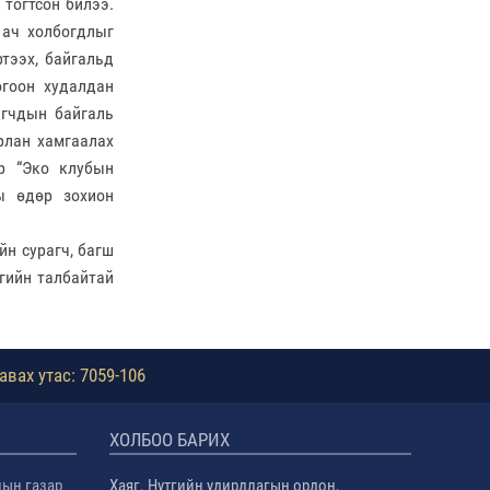
 тогтсон билээ.
 ач холбогдлыг
ртээх, байгальд
огоон худалдан
агчдын байгаль
рлан хамгаалах
ор “Эко клубын
ы өдөр зохион
йн сурагч, багш
гийн талбайтай
авах утас: 7059-106
ХОЛБОО БАРИХ
лын газар
Хаяг. Нутгийн удирдлагын ордон,