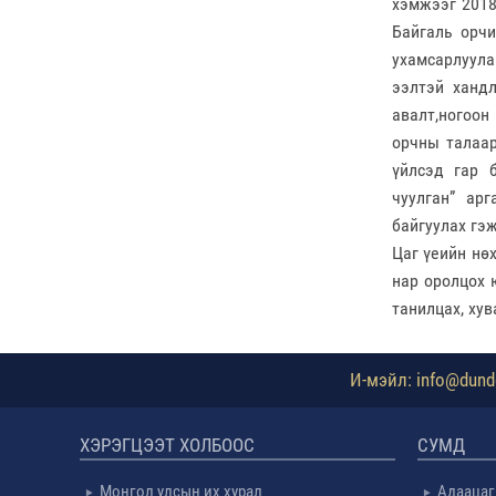
хэмжээг 2018
Байгаль орчи
ухамсарлуула
ээлтэй хандл
авалт,ногоон
орчны талаар
үйлсэд гар 
чуулган” ар
байгуулах гэж
Цаг үеийн нө
нар оролцох 
танилцах, ху
И-мэйл: info@dundg
ХЭРЭГЦЭЭТ ХОЛБООС
СУМД
Монгол улсын их хурал
Адаацаг