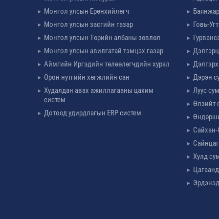
Монгол улсын Ерөнхийлөгч
Баянжар
Монгол улсын засгийн газар
Говь-Уг
Монгол улсын Төрийн албаны зөвлөл
Гурванс
Монгол улсын авилгатай тэмцэх газар
Дэлгэрц
Аймгийн Иргэдийн төлөөлөгчдийн хурал
Дэлгэрх
Орон нутгийн хөгжлийн сан
Дэрэн с
Худалдан авах ажиллагааны цахим
Луус су
систем
Өлзийт 
Дотоод удирдлагын ERP систем
Өндөрш
Сайхан-
Сайнцаг
Хулд су
Цагаанд
Эрдэнэд