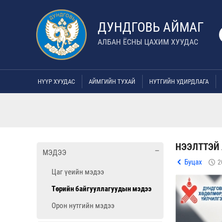
ДУНДГОВЬ АЙМАГ
АЛБАН ЁСНЫ ЦАХИМ ХУУДАС
НҮҮР ХУУДАС
АЙМГИЙН ТУХАЙ
НУТГИЙН УДИРДЛАГА
НЭЭЛТТЭЙ
МЭДЭЭ
Буцах
2
Цаг үеийн мэдээ
Төрийн байгууллагуудын мэдээ
Орон нутгийн мэдээ