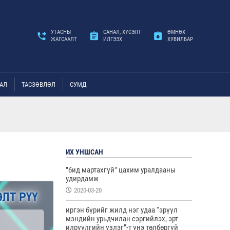
УТАСНЫ
САНАЛ, ХҮСЭЛТ
ӨМНӨХ
ЖАГСААЛТ
ИЛГЭЭХ
ХУВИЛБАР
АЛ
ТАСЗӨВЛӨЛ
СУМД
ИХ УНШСАН
"бид мартахгүй" цахим уралдааны
удирдамж
2020-03-20
иргэн бүрийг жилд нэг удаа “эрүүл
мэндийн урьдчилан сэргийлэх, эрт
илрүүлгийн үзлэг”-т үнэ төлбөргүй