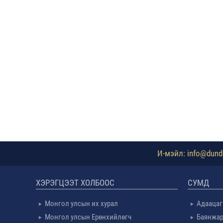
И-мэйл: info@dundg
ХЭРЭГЦЭЭТ ХОЛБООС
СУМД
Монгол улсын их хурал
Адаацаг
Монгол улсын Ерөнхийлөгч
Баянжар