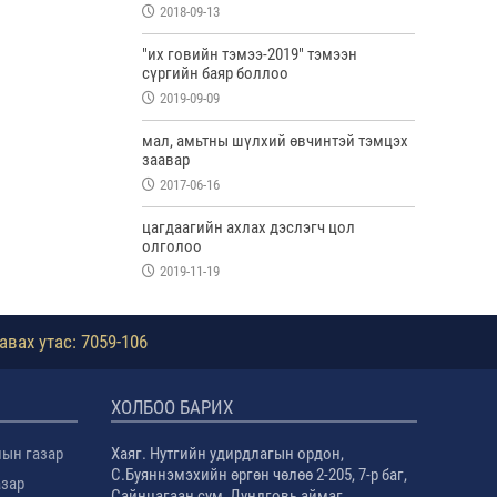
2018-09-13
"их говийн тэмээ-2019" тэмээн
сүргийн баяр боллоо
2019-09-09
мал, амьтны шүлхий өвчинтэй тэмцэх
заавар
2017-06-16
цагдаагийн ахлах дэслэгч цол
олголоо
2019-11-19
авах утас: 7059-106
ХОЛБОО БАРИХ
лын газар
Хаяг. Нутгийн удирдлагын ордон,
С.Буяннэмэхийн өргөн чөлөө 2-205, 7-р баг,
азар
Сайнцагаан сум, Дундговь аймаг.