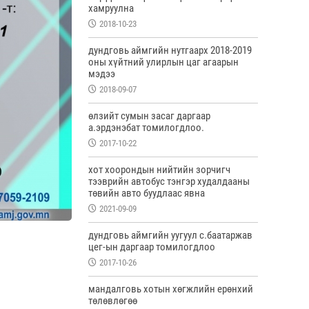
хамруулна
2018-10-23
дундговь аймгийн нутгаарх 2018-2019
оны хүйтний улирлын цаг агаарын
мэдээ
2018-09-07
өлзийт сумын засаг даргаар
а.эрдэнэбат томилогдлоо.
2017-10-22
хот хоорондын нийтийн зорчигч
тээврийн автобус тэнгэр худалдааны
төвийн авто буудлаас явна
2021-09-09
дундговь аймгийн уугуул с.баатаржав
цег-ын даргаар томилогдлоо
2017-10-26
мандалговь хотын хөгжлийн ерөнхий
төлөвлөгөө