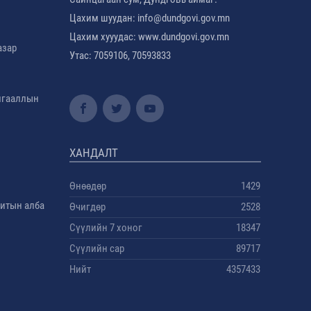
Цахим шуудан: info@dundgovi.gov.mn
Цахим хууудас: www.dundgovi.gov.mn
азар
Утас: 7059106, 70593833
амгааллын
ХАНДАЛТ
Өнөөдөр
1429
дитын алба
Өчигдөр
2528
Сүүлийн 7 хоног
18347
Сүүлийн сар
89717
Нийт
4357433