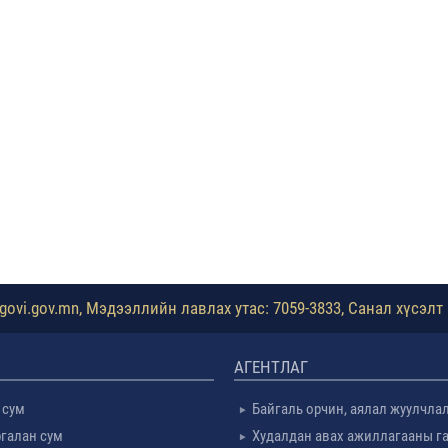
ovi.gov.mn, Мэдээллийн лавлах утас: 7059-3833, Санал хүсэлт 
АГЕНТЛАГ
 сум
Байгаль орчин, аялал жуулчла
галан сум
Худалдан авах ажиллагааны г