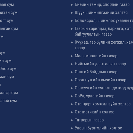
таал сум
Биеийн тамир, спортын газар
айхан сум
Шүүх шинжилгээний хэлтэс
огт сум
Боловсрол, шинжлэх ухааны г
ангай сум
Газрын харилцаа, барилга, хот
байгуулалтын газар
ум
Хүүхэд, гэр бүлийн хөгжил, х
м
газар
сум
Мал эмнэлэгийн газар
ил сум
Нийгмийн даатгалын газар
Овоо сум
Онцгой байдлын газар
аан сум
Орон нутгийн өмчийн газар
м
Санхүүгийн хяналт, дотоод ау
элгэр сум
Соёл, урлагийн газар
алай сум
Стандарт хэмжил зүйн хэлтэс
Статистикийн хэлтэс
Татварын газар
Улсын бүртгэлийн хэлтэс