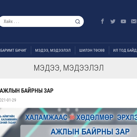
БАРИМТ БИЧИГ
МЭДЭЭ, МЭДЭЭЛЭЛ
ШИЛЭН ТӨСӨВ
ИЛ ТОД БАЙД
МЭДЭЭ, МЭДЭЭЛЭЛ
 АЖЛЫН БАЙРНЫ ЗАР
021-01-29