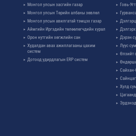
Монгол улсын засгийн газар
Говь-Уг
Монгол улсын Төрийн албаны зөвлөл
Гурванс
Монгол улсын авилгатай тэмцэх газар
Дэлгэрц
Аймгийн Иргэдийн төлөөлөгчдийн хурал
Дэлгэрх
Орон нутгийн хөгжлийн сан
Дэрэн с
Худалдан авах ажиллагааны цахим
Луус су
систем
Өлзийт 
Дотоод удирдлагын ERP систем
Өндөрш
Сайхан-
Сайнцаг
Хулд су
Цагаанд
Эрдэнэд