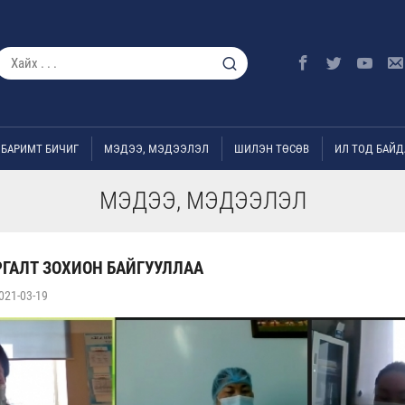
БАРИМТ БИЧИГ
МЭДЭЭ, МЭДЭЭЛЭЛ
ШИЛЭН ТӨСӨВ
ИЛ ТОД БАЙД
МЭДЭЭ, МЭДЭЭЛЭЛ
ГАЛТ ЗОХИОН БАЙГУУЛЛАА
021-03-19