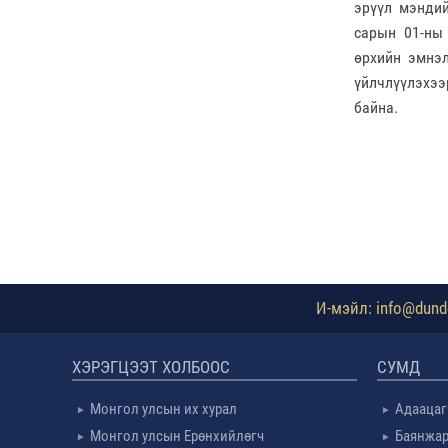
эрүүл мэндий
сарын 01-ны
өрхийн эмнэл
үйлчлүүлэхээ
байна.
И-мэйл: info@dundg
ХЭРЭГЦЭЭТ ХОЛБООС
СУМД
Монгол улсын их хурал
Адаацаг
Монгол улсын Ерөнхийлөгч
Баянжар