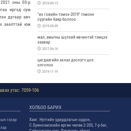
 2021 оны 03-р
2018-09-13
йгаа иргэд сум
"их говийн тэмээ-2019" тэмээн
лэн дугаар авч
сүргийн баяр боллоо
өх заалттай юм
2019-09-09
мал, амьтны шүлхий өвчинтэй тэмцэх
заавар
2017-06-16
цагдаагийн ахлах дэслэгч цол
олголоо
2019-11-19
авах утас: 7059-106
ХОЛБОО БАРИХ
лын газар
Хаяг. Нутгийн удирдлагын ордон,
С.Буяннэмэхийн өргөн чөлөө 2-205, 7-р баг,
азар
Сайнцагаан сум, Дундговь аймаг.