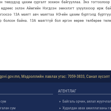
н төвүүдэд цахим сургалт зохион байгууллаа. Энэ тогтоолоор
 өдрөөс эхлэн Аймгийн Нэгдсэн эмнэлэгт үзүүлэхээр ирж ба
гээсээ 13А маягт авч маягтаа НЭ-ийн цахим бүртгэлд бүртгүү
р болсон байна. 13А маягтгүй бол иргэн өөрөө төлбөрөө төл
ovi.gov.mn, Мэдээллийн лавлах утас: 7059-3833, Санал хүсэлт 
АГЕНТЛАГ
 сум
Байгаль орчин, аялал жуулчла
галан сум
Худалдан авах ажиллагааны г