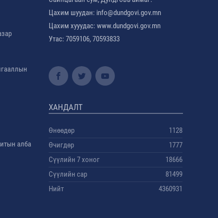
Цахим шуудан: info@dundgovi.gov.mn
Цахим хууудас: www.dundgovi.gov.mn
азар
Утас: 7059106, 70593833
амгааллын
ХАНДАЛТ
Өнөөдөр
1128
дитын алба
Өчигдөр
1777
Сүүлийн 7 хоног
18666
Сүүлийн сар
81499
Нийт
4360931