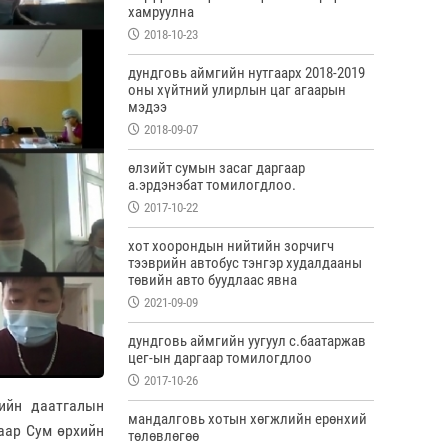
хамруулна
2018-10-23
дундговь аймгийн нутгаарх 2018-2019
оны хүйтний улирлын цаг агаарын
мэдээ
2018-09-07
өлзийт сумын засаг даргаар
а.эрдэнэбат томилогдлоо.
2017-10-22
хот хоорондын нийтийн зорчигч
тээврийн автобус тэнгэр худалдааны
төвийн авто буудлаас явна
2021-09-09
дундговь аймгийн уугуул с.баатаржав
цег-ын даргаар томилогдлоо
2017-10-26
ийн даатгалын
мандалговь хотын хөгжлийн ерөнхий
аар Сум өрхийн
төлөвлөгөө