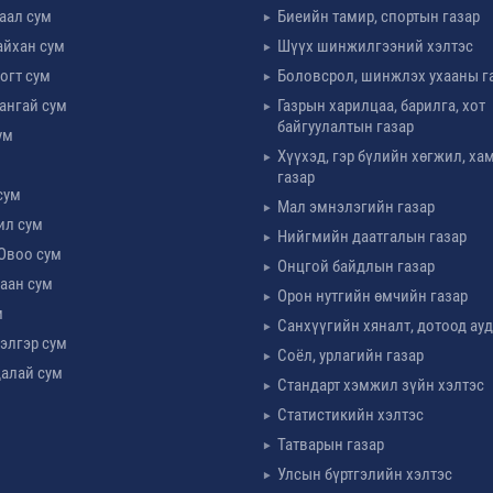
таал сум
Биеийн тамир, спортын газар
айхан сум
Шүүх шинжилгээний хэлтэс
огт сум
Боловсрол, шинжлэх ухааны г
ангай сум
Газрын харилцаа, барилга, хот
байгуулалтын газар
ум
Хүүхэд, гэр бүлийн хөгжил, х
м
газар
сум
Мал эмнэлэгийн газар
ил сум
Нийгмийн даатгалын газар
Овоо сум
Онцгой байдлын газар
аан сум
Орон нутгийн өмчийн газар
м
Санхүүгийн хяналт, дотоод ау
элгэр сум
Соёл, урлагийн газар
алай сум
Стандарт хэмжил зүйн хэлтэс
Статистикийн хэлтэс
Татварын газар
Улсын бүртгэлийн хэлтэс