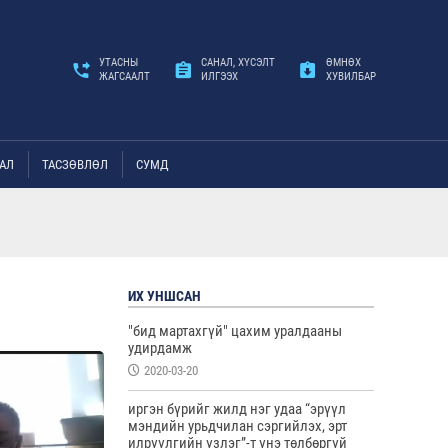
УТАСНЫ
САНАЛ, ХҮСЭЛТ
ӨМНӨХ
ЖАГСААЛТ
ИЛГЭЭХ
ХУВИЛБАР
АЛ
ТАСЗӨВЛӨЛ
СУМД
ИХ УНШСАН
"бид мартахгүй" цахим уралдааны
удирдамж
2020-03-20
иргэн бүрийг жилд нэг удаа “эрүүл
мэндийн урьдчилан сэргийлэх, эрт
илрүүлгийн үзлэг”-т үнэ төлбөргүй