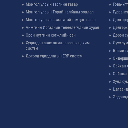
Монгол улсын засгийн газар
Говь-Уг
Монгол улсын Төрийн албаны зөвлөл
Гурванс
Монгол улсын авилгатай тэмцэх газар
Дэлгэрц
Аймгийн Иргэдийн төлөөлөгчдийн хурал
Дэлгэрх
Орон нутгийн хөгжлийн сан
Дэрэн с
Худалдан авах ажиллагааны цахим
Луус су
систем
Өлзийт 
Дотоод удирдлагын ERP систем
Өндөрш
Сайхан-
Сайнцаг
Хулд су
Цагаанд
Эрдэнэд