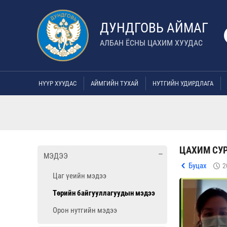
ДУНДГОВЬ АЙМАГ
АЛБАН ЁСНЫ ЦАХИМ ХУУДАС
НҮҮР ХУУДАС
АЙМГИЙН ТУХАЙ
НУТГИЙН УДИРДЛАГА
ЦАХИМ СУР
МЭДЭЭ
Буцах
2
Цаг үеийн мэдээ
Төрийн байгууллагуудын мэдээ
Орон нутгийн мэдээ