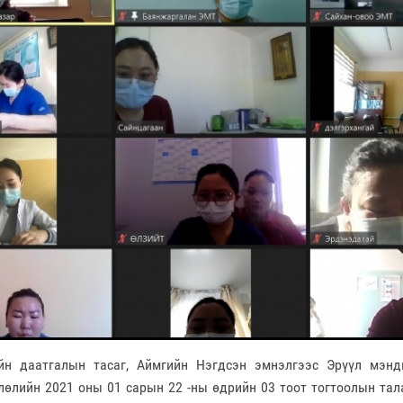
йн даатгалын тасаг, Аймгийн Нэгдсэн эмнэлгээс Эрүүл мэнд
лөлийн 2021 оны 01 сарын 22 -ны өдрийн 03 тоот тогтоолын тал