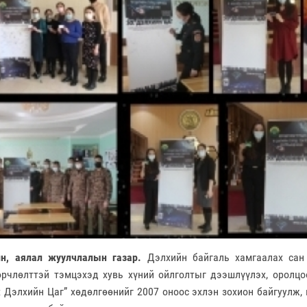
ин, аялал жуулчлалын газар.
Дэлхийн байгаль хамгаалах сан 
рчлөлттэй тэмцэхэд хувь хүний ойлголтыг дээшлүүлэх, оролцо
х Дэлхийн Цаг” хөдөлгөөнийг 2007 оноос эхлэн зохион байгуулж,