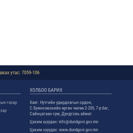
авах утас: 7059-106
ХОЛБОО БАРИХ
лын газар
Хаяг. Нутгийн удирдлагын ордон,
С.Буяннэмэхийн өргөн чөлөө 2-205, 7-р баг,
азар
Сайнцагаан сум, Дундговь аймаг.
Цахим шуудан: info@dundgovi.gov.mn
Цахим хууудас: www.dundgovi.gov.mn