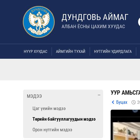
ДУНДГОВЬ АЙМАГ
АЛБАН ЁСНЫ ЦАХИМ ХУУДАС
НҮҮР ХУУДАС
АЙМГИЙН ТУХАЙ
НУТГИЙН УДИРДЛАГА
УУР АМЬС
МЭДЭЭ
Буцах
2
Цаг үеийн мэдээ
Төрийн байгууллагуудын мэдээ
Орон нутгийн мэдээ