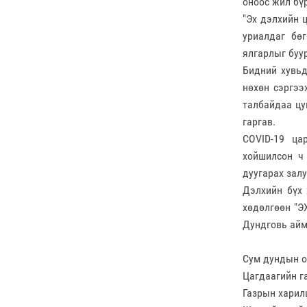
оноос жил бү
"Эх дэлхийн 
уриалдаг бө
ялгарлыг буу
Бидний хувьд
нөхөн сэргээ
талбайдаа цу
гаргав.
COVID-19 ца
хойшилсон ч 
дуугарах зал
Дэлхийн бүх 
хөдөлгөөн "Э
Дундговь айм
Сум дундын о
Цагдаагийн г
Газрын харил