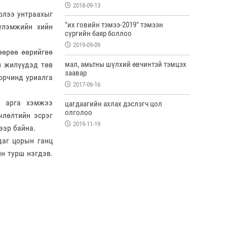
2018-09-13
эрлээ унтраахыг
"их говийн тэмээ-2019" тэмээн
хүлэмжийн хийн
сүргийн баяр боллоо
2019-09-09
өөрөө өөрийгөө
мал, амьтны шүлхий өвчинтэй тэмцэх
н жилүүдэд төв
заавар
орчинд уриалга
2017-06-16
, арга хэмжээ
цагдаагийн ахлах дэслэгч цол
олголоо
члөлтийн эсрэг
2019-11-19
ээр байна.
даг цорын ганц
йн турш нэгдэв.