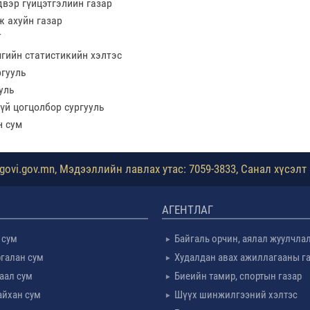
вэр гүйцэтгэлийн газар
ж ахуйн газар
Г
гийн статистикийн хэлтэс
ргууль
уль
үй цогцолбор сургууль
н сум
ovi.gov.mn, Мэдээллийн лавлах утас: 7059-3833, Санал хүсэлт 
АГЕНТЛАГ
 сум
Байгаль орчин, аялал жуулчла
галан сум
Худалдан авах ажиллагааны г
таал сум
Биеийн тамир, спортын газар
айхан сум
Шүүх шинжилгээний хэлтэс