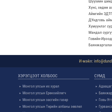
Шүүхийн шийд
Хүнс, хөдөө а
Аймгийн ЗДТ
ДУндговь айм
Хүмүүнлэг су
Мандал сургу
Говийн-Ирээд
Баянжаргала
И-мэйл: info@dundg
ХЭРЭГЦЭЭТ ХОЛБООС
СУМД
Монгол улсын их хурал
Адаацаг
Монгол улсын Ерөнхийлөгч
Баянжар
Монгол улсын засгийн газар
Говь-Уг
Монгол улсын Төрийн албаны зөвлөл
Гурванс