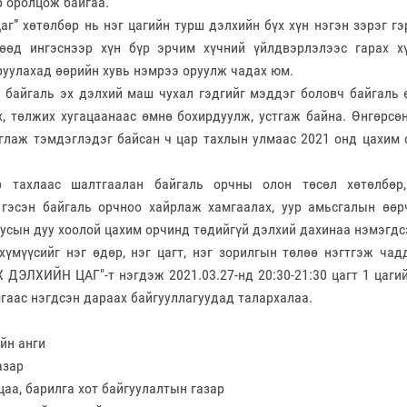
р оролцож байгаа.
цаг” хөтөлбөр нь нэг цагийн турш дэлхийн бүх хүн нэгэн зэрэг г
гөөд ингэснээр хүн бүр эрчим хүчний үйлдвэрлэлээс гарах 
руулахад
өөрийн хувь нэмрээ оруулж чадах юм.
 байгаль эх дэлхий маш чухал гэдгийг мэддэг боловч байгаль 
х, төлжих хугацаанаас өмнө бохирдуулж, устгаж байна. Өнгөрсө
глаж тэмдэглэдэг байсан ч цар тахлын улмаас 2021 онд цахим 
р тахлаас шалтгаалан байгаль орчны олон төсөл хөтөлбөр
гэсэн байгаль орчноо хайрлаж хамгаалах, уур амьсгалын өөр
уусын дуу хоолой цахим орчинд төдийгүй дэлхий дахинаа нэмэгдс
хүмүүсийг нэг өдөр, нэг цагт, нэг зорилгын төлөө нэгтгэж чад
Х ДЭЛХИЙН ЦАГ"-т нэгдэж 2021.03.27-нд 20:30-21:30 цагт 1 цаги
гаас нэгдсэн дараах байгууллагуудад талархалаа.
йн анги
азар
цаа, барилга хот байгуулалтын газар