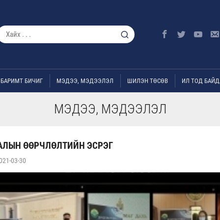
БАРИМТ БИЧИГ
МЭДЭЭ, МЭДЭЭЛЭЛ
ШИЛЭН ТӨСӨВ
ИЛ ТОД БАЙД
МЭДЭЭ, МЭДЭЭЛЭЛ
ГАЛЫН ӨӨРЧЛӨЛТИЙН ЭСРЭГ
021-03-30