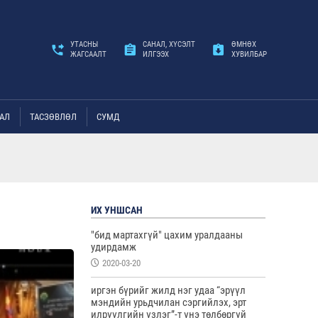
УТАСНЫ
САНАЛ, ХҮСЭЛТ
ӨМНӨХ
ЖАГСААЛТ
ИЛГЭЭХ
ХУВИЛБАР
АЛ
ТАСЗӨВЛӨЛ
СУМД
ИХ УНШСАН
"бид мартахгүй" цахим уралдааны
удирдамж
2020-03-20
иргэн бүрийг жилд нэг удаа “эрүүл
мэндийн урьдчилан сэргийлэх, эрт
илрүүлгийн үзлэг”-т үнэ төлбөргүй