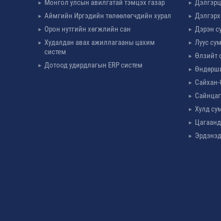
Монгол улсын авилгатай тэмцэх газар
Дэлгэрц
Аймгийн Иргэдийн төлөөлөгчдийн хурал
Дэлгэрх
Орон нутгийн хөгжлийн сан
Дэрэн с
Худалдан авах ажиллагааны цахим
Луус су
систем
Өлзийт 
Дотоод удирдлагын ERP систем
Өндөрш
Сайхан-
Сайнцаг
Хулд су
Цагаанд
Эрдэнэд