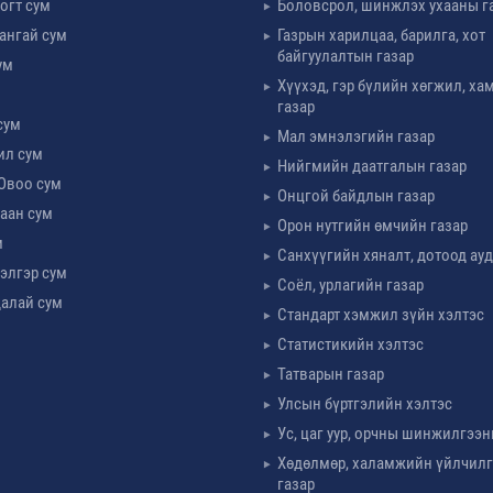
огт сум
Боловсрол, шинжлэх ухааны г
ангай сум
Газрын харилцаа, барилга, хот
байгуулалтын газар
ум
Хүүхэд, гэр бүлийн хөгжил, х
м
газар
сум
Мал эмнэлэгийн газар
ил сум
Нийгмийн даатгалын газар
Овоо сум
Онцгой байдлын газар
аан сум
Орон нутгийн өмчийн газар
м
Санхүүгийн хяналт, дотоод ау
элгэр сум
Соёл, урлагийн газар
алай сум
Стандарт хэмжил зүйн хэлтэс
Статистикийн хэлтэс
Татварын газар
Улсын бүртгэлийн хэлтэс
Ус, цаг уур, орчны шинжилгээн
Хөдөлмөр, халамжийн үйлчил
газар