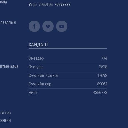
азар
Утас: 7059106, 70593833
амгааллын
ХАНДАЛТ
Өнөөдөр
774
дитын алба
Өчигдөр
2528
Сүүлийн 7 хоног
17692
Сүүлийн сар
89062
Нийт
4356778
ий төв
гээний