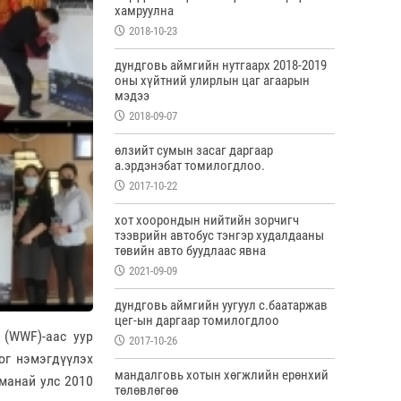
хамруулна
2018-10-23
дундговь аймгийн нутгаарх 2018-2019
оны хүйтний улирлын цаг агаарын
мэдээ
2018-09-07
өлзийт сумын засаг даргаар
а.эрдэнэбат томилогдлоо.
2017-10-22
хот хоорондын нийтийн зорчигч
тээврийн автобус тэнгэр худалдааны
төвийн авто буудлаас явна
2021-09-09
дундговь аймгийн уугуул с.баатаржав
цег-ын даргаар томилогдлоо
(WWF)-аас уур
2017-10-26
ог нэмэгдүүлэх
мандалговь хотын хөгжлийн ерөнхий
 манай улс 2010
төлөвлөгөө