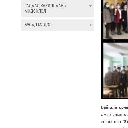
ГАДААД ХАРИЛЦААНЫ
МЭДЭЭЛЭЛ
БУСАД МЭДЭЭ
Байгаль орч
амьсгалын өө
зорилгоор “Э