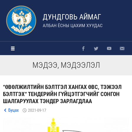
ДУНДГОВЬ АЙМАГ
АЛБАН ЁСНЫ ЦАХИМ ХУУДАС
МЭДЭЭ, МЭДЭЭЛЭЛ
“ӨВӨЛЖИЛТИЙН БЭЛТГЭЛ ХАНГАХ ӨВС, ТЭЖЭЭЛ
БЭЛТГЭХ“ ТЕНДЕРИЙН ГҮЙЦЭТГЭГЧИЙГ СОНГОН
ШАЛГАРУУЛАХ ТЭНДЕР ЗАРЛАГДЛАА
Буцах
2021-09-17