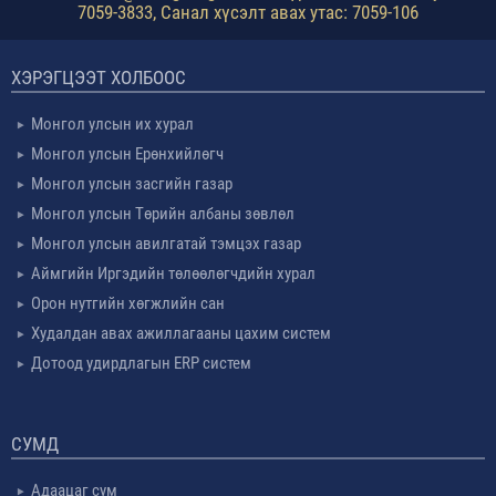
7059-3833, Санал хүсэлт авах утас: 7059-106
ХЭРЭГЦЭЭТ ХОЛБООС
Монгол улсын их хурал
Монгол улсын Ерөнхийлөгч
Монгол улсын засгийн газар
Монгол улсын Төрийн албаны зөвлөл
Монгол улсын авилгатай тэмцэх газар
Аймгийн Иргэдийн төлөөлөгчдийн хурал
Орон нутгийн хөгжлийн сан
Худалдан авах ажиллагааны цахим систем
Дотоод удирдлагын ERP систем
СУМД
Адаацаг сум