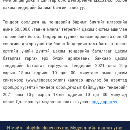
www.tender.gov.mn хаягаар орж дэлгэрэнгүй мэдээлэл болон
цахим тендерийн баримт бичгийг авна уу.
Тендерт оролцогч нь тендерийн баримт бичгийг илгээхийн
өмнө 50.000,0 /тавин мянга/ төгрөгийг цахим систем ашиглан
төлсөн байх ёстой.. Тендер нь түүнийг нээсэн өдрөөс эхлэн 30
хоногийн дотор хүчинтэй байна.Тендерийн хамт багцын төсөвт
өртгийн үнийн дүнтэй цахим тендерийн баталгааг цахим
баталгаа гаргах эрх бүхий арилжааны банкаар цахим
тендерийн баталгаа гаргуулна. Тендерийг 2021 оны 10-р
сарын 18-ны өдрийн 10 цаг 00 минутаас өмнө цахим
сиитемээр (www.tender.gov.mn) хаягаар ирүүлэх ба нээлтэд
оролцох хүсэлтэй тендерт оролцогчдыг байлцуулан тендерийг
2021 оны 10-р сарын 18-ны өдрийн 10 цаг 30 минутад
нээнэ.Дэлгэрэнгүй мэдээлэл авахыг хүсвэл
энд дарна уу.
И-мэйл: info@dundgovi.gov.mn, Мэдээллийн лавлах утас: