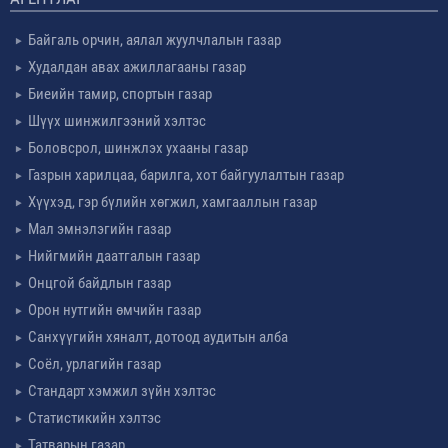
Байгаль орчин, аялал жуулчлалын газар
Худалдан авах ажиллагааны газар
Биеийн тамир, спортын газар
Шүүх шинжилгээний хэлтэс
Боловсрол, шинжлэх ухааны газар
Газрын харилцаа, барилга, хот байгуулалтын газар
Хүүхэд, гэр бүлийн хөгжил, хамгааллын газар
Мал эмнэлэгийн газар
Нийгмийн даатгалын газар
Онцгой байдлын газар
Орон нутгийн өмчийн газар
Санхүүгийн хяналт, дотоод аудитын алба
Соёл, урлагийн газар
Стандарт хэмжил зүйн хэлтэс
Статистикийн хэлтэс
Татварын газар