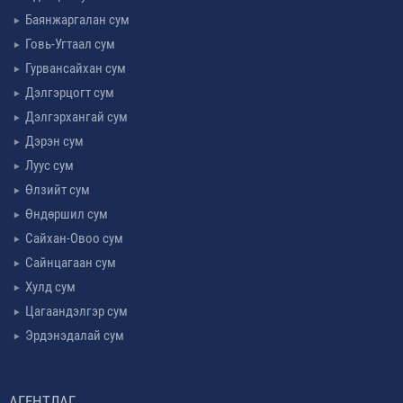
Баянжаргалан сум
Говь-Угтаал сум
Гурвансайхан сум
Дэлгэрцогт сум
Дэлгэрхангай сум
Дэрэн сум
Луус сум
Өлзийт сум
Өндөршил сум
Сайхан-Овоо сум
Сайнцагаан сум
Хулд сум
Цагаандэлгэр сум
Эрдэнэдалай сум
АГЕНТЛАГ