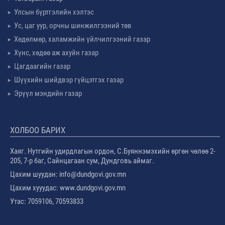
Улсын бүртгэлийн хэлтэс
Ус, цаг уур, орчны шинжилгээний төв
Хөдөлмөр, халамжийн үйлчилгээний газар
Хүнс, хөдөө аж ахуйн газар
Цагдаагийн газар
Шүүхийн шийдвэр гүйцэтгэх газар
Эрүүл мэндийн газар
ХОЛБОО БАРИХ
Хаяг. Нутгийн удирдлагын ордон, С.Буяннэмэхийн өргөн чөлөө 2-
205, 7-р баг, Сайнцагаан сум, Дундговь аймаг.
Цахим шуудан: info@dundgovi.gov.mn
Цахим хууудас: www.dundgovi.gov.mn
Утас: 7059106, 70593833