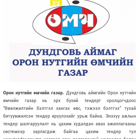
Орон нутгийн өмчийн газар.
Дундговь аймгийн Орон нутгийн
өмчийн газар нь эрх бүхий тендерт оролцогчдоос
“Өвөлжилтийн бэлтгэл хангах өвс, тэжээл бэлтгэх“ тухай
битүүмжилсэн тендер ирүүлэхийг урьж байна. Энэхүү ажлын
тендер шалгаруулалт нь цахим худалдан авах ажиллагааны
системээр зарлагдаж байгаа цахим тендер тул