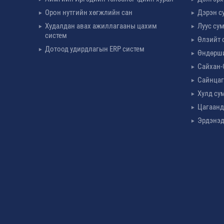
Орон нутгийн хөгжлийн сан
Дэрэн с
Худалдан авах ажиллагааны цахим
Луус су
систем
Өлзийт 
Дотоод удирдлагын ERP систем
Өндөрш
Сайхан-
Сайнцаг
Хулд су
Цагаанд
Эрдэнэд