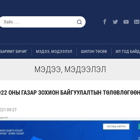
БАРИМТ БИЧИГ
МЭДЭЭ, МЭДЭЭЛЭЛ
ШИЛЭН ТӨСӨВ
ИЛ ТОД БАЙД
МЭДЭЭ, МЭДЭЭЛЭЛ
22 ОНЫ ГАЗАР ЗОХИОН БАЙГУУЛАЛТЫН ТӨЛӨВЛӨГӨӨ
021-09-27