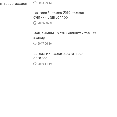
2018-09-13
н газар зохион
"их говийн тэмээ-2019" тэмээн
сүргийн баяр боллоо
2019-09-09
мал, амьтны шүлхий өвчинтэй тэмцэх
заавар
2017-06-16
цагдаагийн ахлах дэслэгч цол
олголоо
2019-11-19