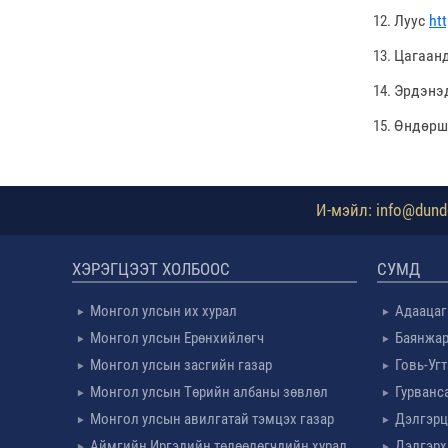
Луус
ht
Цагаан
Эрдэнэ
Өндөр
И-мэйл: info@dundg
ХЭРЭГЦЭЭТ ХОЛБООС
СУМД
Монгол улсын их хурал
Адаацаг
Монгол улсын Ерөнхийлөгч
Баянжар
Монгол улсын засгийн газар
Говь-Уг
Монгол улсын Төрийн албаны зөвлөл
Гурванс
Монгол улсын авилгатай тэмцэх газар
Дэлгэрц
Аймгийн Иргэдийн төлөөлөгчдийн хурал
Дэлгэрх