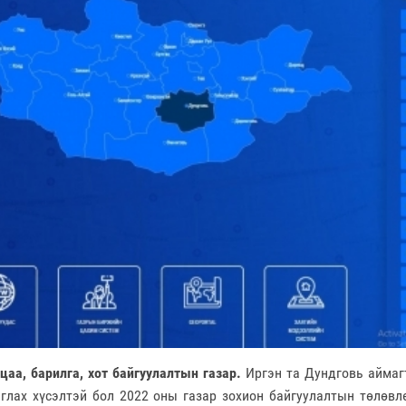
цаа, барилга, хот байгуулалтын газар.
Иргэн та Дундговь аймагт
глах хүсэлтэй бол 2022 оны газар зохион байгуулалтын төлөвл