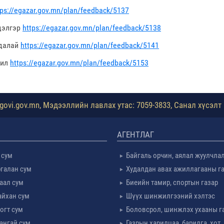
tps://egazar.gov.mn/plan/feedback/5137
дэлгэр
https://egazar.gov.mn/plan/feedback/5138
далай
https://egazar.gov.mn/plan/feedback/5141
шил
https://egazar.gov.mn/plan/feedback/5153
ovi.gov.mn, Мэдээллийн лавлах утас: 7059-3833, Санал хүсэлт 
АГЕНТЛАГ
 сум
Байгаль орчин, аялал жуулчла
галан сум
Худалдан авах ажиллагааны г
таал сум
Биеийн тамир, спортын газар
айхан сум
Шүүх шинжилгээний хэлтэс
огт сум
Боловсрол, шинжлэх ухааны г
ангай сум
Газрын харилцаа, барилга, хот