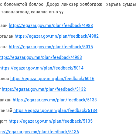
өх боломжтой боллоо. Доорх линкээр холбогдож харъяа сумды
 төлөвлөгөөнд саналаа өгнө үү.
гаан
https://egazar.gov.mn/plan/feedback/4988
ргалан
https://egazar.gov.mn/plan/feedback/4982
таал
https://egazar.gov.mn/plan/feedback/5015
ttps://egazar.gov.mn/plan/feedback/4983
https://egazar.gov.mn/plan/feedback/5014
-овоо
https://egazar.gov.mn/plan/feedback/5016
г
https://egazar.gov.mn/plan/feedback/5132
сайхан
https://egazar.gov.mn/plan/feedback/5133
хангай
https://egazar.gov.mn/plan/feedback/5134
цогт
https://egazar.gov.mn/plan/feedback/5135
tps://egazar.gov.mn/plan/feedback/5136