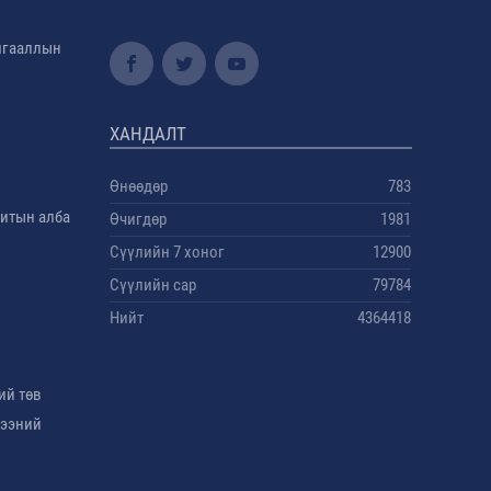
амгааллын
ХАНДАЛТ
Өнөөдөр
783
дитын алба
Өчигдөр
1981
Сүүлийн 7 хоног
12900
Сүүлийн сар
79784
Нийт
4364418
ий төв
гээний