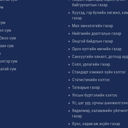
байгуулалтын газар
ум
Хүүхэд, гэр бүлийн хөгжил, х
м
газар
сум
Мал эмнэлэгийн газар
ил сум
Нийгмийн даатгалын газар
Овоо сум
Онцгой байдлын газар
аан сум
Орон нутгийн өмчийн газар
м
Санхүүгийн хяналт, дотоод ау
элгэр сум
Соёл, урлагийн газар
алай сум
Стандарт хэмжил зүйн хэлтэс
Статистикийн хэлтэс
Татварын газар
Улсын бүртгэлийн хэлтэс
Ус, цаг уур, орчны шинжилгээн
Хөдөлмөр, халамжийн үйлчил
газар
Хүнс, хөдөө аж ахуйн газар