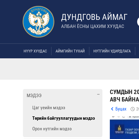
ДУНДГОВЬ АЙМАГ
АЛБАН ЁСНЫ ЦАХИМ ХУУДАС
НҮҮР ХУУДАС
АЙМГИЙН ТУХАЙ
НУТГИЙН УДИРДЛАГА
СУМДЫН 20
МЭДЭЭ
АВЧ БАЙНА
Цаг үеийн мэдээ
Буцах
2
Төрийн байгууллагуудын мэдээ
Орон нутгийн мэдээ