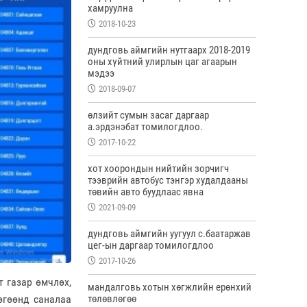
хамруулна
2018-10-23
дундговь аймгийн нутгаарх 2018-2019
оны хүйтний улирлын цаг агаарын
мэдээ
2018-09-07
өлзийт сумын засаг даргаар
а.эрдэнэбат томилогдлоо.
2017-10-22
хот хоорондын нийтийн зорчигч
тээврийн автобус тэнгэр худалдааны
төвийн авто буудлаас явна
2021-09-09
дундговь аймгийн уугуул с.баатаржав
цег-ын даргаар томилогдлоо
2017-10-26
 газар өмчлөх,
мандалговь хотын хөгжлийн ерөнхий
төлөвлөгөө
өгөөнд саналаа