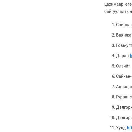
цахимаар өг
байгуулалтын
Сайнца
Баянжа
Говь-уг
Дэрэн
h
Өлзийт
Сайхан
Адааца
Гурван
Дэлгэр
Дэлгэр
Хулд
ht