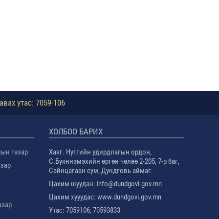
авах утас: 7059-106
ХОЛБОО БАРИХ
лын газар
Хаяг. Нутгийн удирдлагын ордон,
С.Буяннэмэхийн өргөн чөлөө 2-205, 7-р баг,
азар
Сайнцагаан сум, Дундговь аймаг.
Цахим шуудан: info@dundgovi.gov.mn
Цахим хууудас: www.dundgovi.gov.mn
азар
Утас: 7059106, 70593833