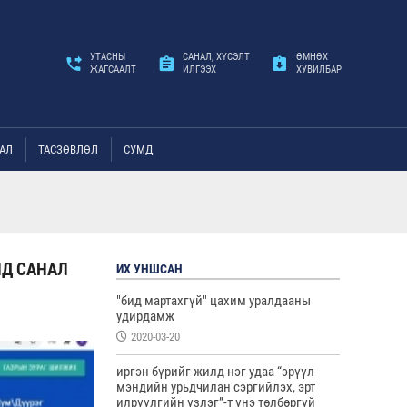
УТАСНЫ
САНАЛ, ХҮСЭЛТ
ӨМНӨХ
ЖАГСААЛТ
ИЛГЭЭХ
ХУВИЛБАР
АЛ
ТАСЗӨВЛӨЛ
СУМД
НД САНАЛ
ИХ УНШСАН
"бид мартахгүй" цахим уралдааны
удирдамж
2020-03-20
иргэн бүрийг жилд нэг удаа “эрүүл
мэндийн урьдчилан сэргийлэх, эрт
илрүүлгийн үзлэг”-т үнэ төлбөргүй