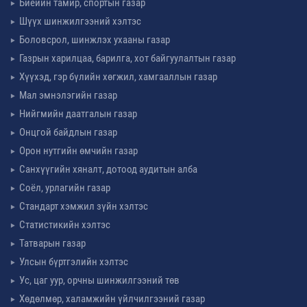
Биеийн тамир, спортын газар
Шүүх шинжилгээний хэлтэс
Боловсрол, шинжлэх ухааны газар
Газрын харилцаа, барилга, хот байгуулалтын газар
Хүүхэд, гэр бүлийн хөгжил, хамгааллын газар
Мал эмнэлэгийн газар
Нийгмийн даатгалын газар
Онцгой байдлын газар
Орон нутгийн өмчийн газар
Санхүүгийн хяналт, дотоод аудитын алба
Соёл, урлагийн газар
Стандарт хэмжил зүйн хэлтэс
Статистикийн хэлтэс
Татварын газар
Улсын бүртгэлийн хэлтэс
Ус, цаг уур, орчны шинжилгээний төв
Хөдөлмөр, халамжийн үйлчилгээний газар