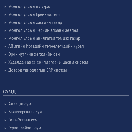
Монгол улсын их хурал
Монгол улсын Ерөнхийлөгч
Монгол улсын засгийн газар
Монгол улсын Төрийн албаны зөвлөл
Монгол улсын авилгатай тэмцэх газар
Аймгийн Иргэдийн төлөөлөгчдийн хурал
Орон нутгийн хөгжлийн сан
Худалдан авах ажиллагааны цахим систем
Дотоод удирдлагын ERP систем
СУМД
Адаацаг сум
Баянжаргалан сум
Говь-Угтаал сум
Гурвансайхан сум