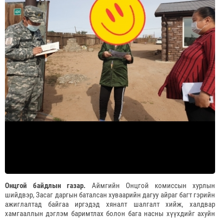
Онцгой байдлын газар.
Аймгийн Онцгой комиссын хурлын
шийдвэр, Засаг даргын баталсан хуваарийн дагуу айраг багт гэрийн
ажиглалтад байгаа иргэдэд хяналт шалгалт хийж, халдвар
хамгааллын дэглэм баримтлах болон бага насны хүүхдийг ахуйн