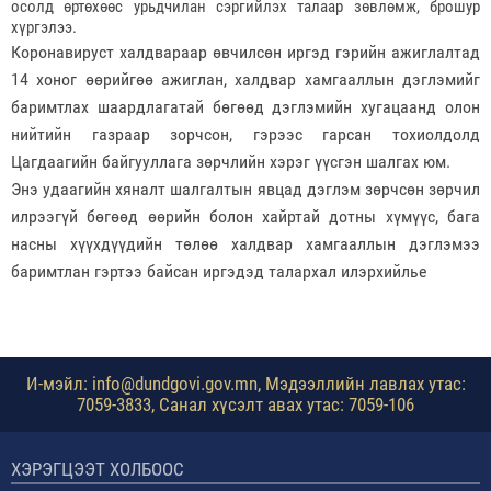
осолд өртөхөөс урьдчилан сэргийлэх талаар зөвлөмж, брошур
хүргэлээ.
Коронавируст халдвараар өвчилсөн иргэд гэрийн ажиглалтад
14 хоног өөрийгөө ажиглан, халдвар хамгааллын дэглэмийг
баримтлах шаардлагатай бөгөөд дэглэмийн хугацаанд олон
нийтийн газраар зорчсон, гэрээс гарсан тохиолдолд
Цагдаагийн байгууллага зөрчлийн хэрэг үүсгэн шалгах юм.
Энэ удаагийн хяналт шалгалтын явцад дэглэм зөрчсөн зөрчил
илрээгүй бөгөөд өөрийн болон хайртай дотны хүмүүс, бага
насны хүүхдүүдийн төлөө халдвар хамгааллын дэглэмээ
баримтлан гэртээ байсан иргэдэд талархал илэрхийлье
И-мэйл: info@dundgovi.gov.mn, Мэдээллийн лавлах утас:
7059-3833, Санал хүсэлт авах утас: 7059-106
ХЭРЭГЦЭЭТ ХОЛБООС