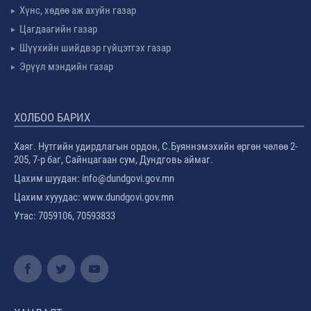
Хүнс, хөдөө аж ахуйн газар
Цагдаагийн газар
Шүүхийн шийдвэр гүйцэтгэх газар
Эрүүл мэндийн газар
ХОЛБОО БАРИХ
Хаяг. Нутгийн удирдлагын ордон, С.Буяннэмэхийн өргөн чөлөө 2-
205, 7-р баг, Сайнцагаан сум, Дундговь аймаг.
Цахим шуудан: info@dundgovi.gov.mn
Цахим хууудас: www.dundgovi.gov.mn
Утас: 7059106, 70593833