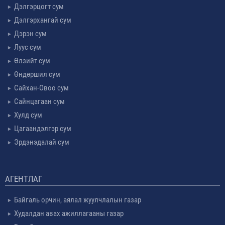
Дэлгэрцогт сум
Дэлгэрхангай сум
Дэрэн сум
Луус сум
Өлзийт сум
Өндөршил сум
Сайхан-Овоо сум
Сайнцагаан сум
Хулд сум
Цагаандэлгэр сум
Эрдэнэдалай сум
АГЕНТЛАГ
Байгаль орчин, аялал жуулчлалын газар
Худалдан авах ажиллагааны газар