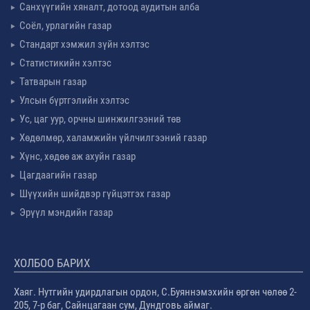
Санхүүгийн хяналт, дотоод аудитын алба
Соёл, урлагийн газар
Стандарт хэмжил зүйн хэлтэс
Статистикийн хэлтэс
Татварын газар
Улсын бүртгэлийн хэлтэс
Ус, цаг уур, орчны шинжилгээний төв
Хөдөлмөр, халамжийн үйлчилгээний газар
Хүнс, хөдөө аж ахуйн газар
Цагдаагийн газар
Шүүхийн шийдвэр гүйцэтгэх газар
Эрүүл мэндийн газар
ХОЛБОО БАРИХ
Хаяг. Нутгийн удирдлагын ордон, С.Буяннэмэхийн өргөн чөлөө 2-
205, 7-р баг, Сайнцагаан сум, Дундговь аймаг.