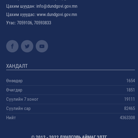
Цахим шуудан: info@dundgovi.gov.mn
Цахим хууудас: www.dundgovi.gov.mn
Утас: 7059106, 70593833
ХАНДАЛТ
Өнөөдөр
1654
Өчигдөр
1851
Сүүлийн 7 хоног
19111
Сүүлийн сар
82465
Нийт
4363308
© 2012 - 2022 ДУНДГОВЬ АЙМАГ ЗДТГ