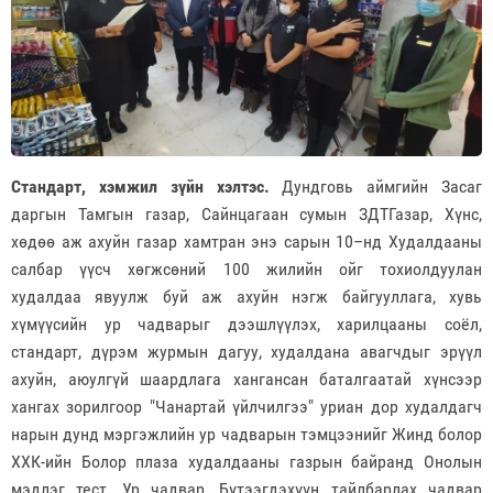
Стандарт, хэмжил зүйн хэлтэс.
Дундговь аймгийн Засаг
даргын Тамгын газар, Сайнцагаан сумын ЗДТГазар, Хүнс,
хөдөө аж ахуйн газар хамтран энэ сарын 10–нд Худалдааны
салбар үүсч хөгжсөний 100 жилийн ойг тохиолдуулан
худалдаа явуулж буй аж ахуйн нэгж байгууллага, хувь
хүмүүсийн ур чадварыг дээшлүүлэх, харилцааны соёл,
стандарт, дүрэм журмын дагуу, худалдана авагчдыг эрүүл
ахуйн, аюулгүй шаардлага хангансан баталгаатай хүнсээр
хангах зорилгоор "Чанартай үйлчилгээ" уриан дор худалдагч
нарын дунд мэргэжлийн ур чадварын тэмцээнийг Жинд болор
ХХК-ийн Болор плаза худалдааны газрын байранд Онолын
мэдлэг тест, Ур чадвар, Бүтээгдэхүүн тайлбарлах чадвар