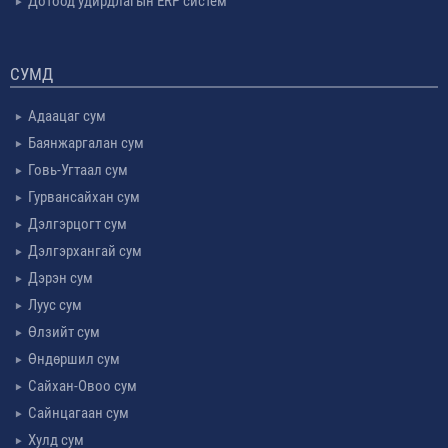
Дотоод удирдлагын ERP систем
СУМД
Адаацаг сум
Баянжаргалан сум
Говь-Угтаал сум
Гурвансайхан сум
Дэлгэрцогт сум
Дэлгэрхангай сум
Дэрэн сум
Луус сум
Өлзийт сум
Өндөршил сум
Сайхан-Овоо сум
Сайнцагаан сум
Хулд сум