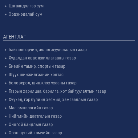
Цагаандэлгэр сум
Эрдэнэдалай сум
АГЕНТЛАГ
Байгаль орчин, аялал жуулчлалын газар
Худалдан авах ажиллагааны газар
Биеийн тамир, спортын газар
Шүүх шинжилгээний хэлтэс
Боловсрол, шинжлэх ухааны газар
Газрын харилцаа, барилга, хот байгуулалтын газар
Хүүхэд, гэр бүлийн хөгжил, хамгааллын газар
Мал эмнэлэгийн газар
Нийгмийн даатгалын газар
Онцгой байдлын газар
Орон нутгийн өмчийн газар