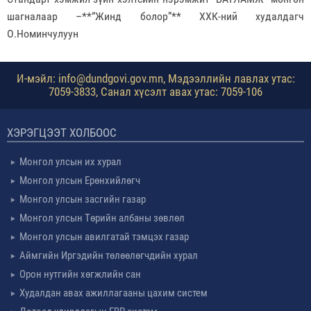
шагналаар –**“Жинд болор”** ХХК-ний худалдагч
О.Номинчулуун
И-мэйл: info@dundgovi.gov.mn, Мэдээллийн лавлах утас:
7059-3833, Санал хүсэлт авах утас: 7059-106
ХЭРЭГЦЭЭТ ХОЛБООС
Монгол улсын их хурал
Монгол улсын Ерөнхийлөгч
Монгол улсын засгийн газар
Монгол улсын Төрийн албаны зөвлөл
Монгол улсын авилгатай тэмцэх газар
Аймгийн Иргэдийн төлөөлөгчдийн хурал
Орон нутгийн хөгжлийн сан
Худалдан авах ажиллагааны цахим систем