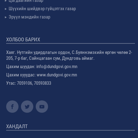
Цагдаагийн газар
Шүүхийн шийдвэр гүйцэтгэх газар
Эрүүл мэндийн газар
ХОЛБОО БАРИХ
Хаяг. Нутгийн удирдлагын ордон, С.Буяннэмэхийн өргөн чөлөө 2-
205, 7-р баг, Сайнцагаан сум, Дундговь аймаг.
Цахим шуудан: info@dundgovi.gov.mn
Цахим хууудас: www.dundgovi.gov.mn
Утас: 7059106, 70593833
ХАНДАЛТ