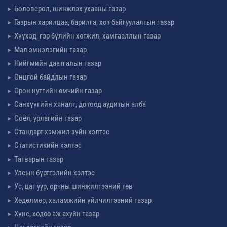
Боловсрол, шинжлэх ухааны газар
Газрын харилцаа, барилга, хот байгуулалтын газар
Хүүхэд, гэр бүлийн хөгжил, хамгааллын газар
Мал эмнэлэгийн газар
Нийгмийн даатгалын газар
Онцгой байдлын газар
Орон нутгийн өмчийн газар
Санхүүгийн хяналт, дотоод аудитын алба
Соёл, урлагийн газар
Стандарт хэмжил зүйн хэлтэс
Статистикийн хэлтэс
Татварын газар
Улсын бүртгэлийн хэлтэс
Ус, цаг уур, орчны шинжилгээний төв
Хөдөлмөр, халамжийн үйлчилгээний газар
Хүнс, хөдөө аж ахуйн газар