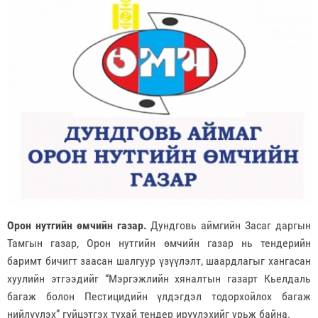
Орон нутгийн өмчийн газар.
Дундговь аймгийн Засаг даргын
Тамгын газар, Орон нутгийн өмчийн газар нь тендерийн
баримт бичигт заасан шалгуур үзүүлэлт, шаардлагыг хангасан
хуулийн этгээдийг “Мэргэжлийн хяналтын газарт Кьелдаль
багаж болон Пестицидийн үлдэгдэл тодорхойлох багаж
нийлүүлэх” гүйцэтгэх тухай тендер ирүүлэхийг урьж байна.