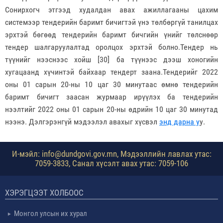
Сонирхогч этгээд худалдан авах ажиллагааны цахим
системээр тендерийн баримт бичигтэй үнэ төлбөргүй танилцах
эрхтэй бөгөөд тендерийн баримт бичгийн үнийг төлснөөр
тендер шалгаруулалтад оролцох эрхтэй болно.
Тендер нь
түүнийг нээснээс хойш [30] ба түүнээс дээш хоногийн
хугацаанд хүчинтэй байхаар тендерт заана.
Тендерийг 2022
оны 01 сарын 20-ны 10 цаг 30 минутаас өмнө тендерийн
баримт бичигт заасан журмаар ирүүлэх ба тендерийн
нээлтийг 2022 оны 01 сарын 20-ны өдрийн 10 цаг 30 минутад
нээнэ. Дэлгэрэнгүй мэдээлэл авахыг хүсвэл
энд дарна у
у.
И-мэйл: info@dundgovi.gov.mn, Мэдээллийн лавлах утас:
7059-3833, Санал хүсэлт авах утас: 7059-106
ХЭРЭГЦЭЭТ ХОЛБООС
Монгол улсын их хурал