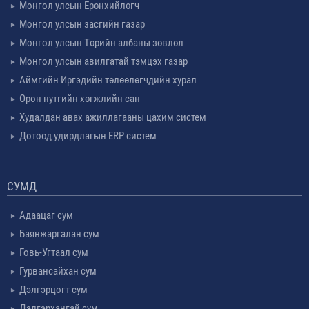
Монгол улсын Ерөнхийлөгч
Монгол улсын засгийн газар
Монгол улсын Төрийн албаны зөвлөл
Монгол улсын авилгатай тэмцэх газар
Аймгийн Иргэдийн төлөөлөгчдийн хурал
Орон нутгийн хөгжлийн сан
Худалдан авах ажиллагааны цахим систем
Дотоод удирдлагын ERP систем
СУМД
Адаацаг сум
Баянжаргалан сум
Говь-Угтаал сум
Гурвансайхан сум
Дэлгэрцогт сум
Дэлгэрхангай сум