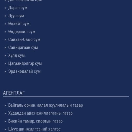
Дэрэн сум
Луус сум
Өлзийт сум
Өндөршил сум
Сайхан-Овоо сум
Сайнцагаан сум
Хулд сум
Цагаандэлгэр сум
Эрдэнэдалай сум
АГЕНТЛАГ
Байгаль орчин, аялал жуулчлалын газар
Худалдан авах ажиллагааны газар
Биеийн тамир, спортын газар
Шүүх шинжилгээний хэлтэс