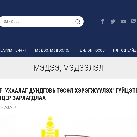
БАРИМТ БИЧИГ
МЭДЭЭ, МЭДЭЭЛЭЛ
ШИЛЭН ТӨСӨВ
ИЛ ТОД БАЙД
МЭДЭЭ, МЭДЭЭЛЭЛ
Р-УХААЛАГ ДУНДГОВЬ ТӨСӨЛ ХЭРЭГЖҮҮЛЭХ" ГҮЙЦЭТ
НДЕР ЗАРЛАГДЛАА
022-02-17