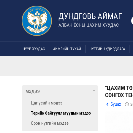
ДУНДГОВЬ АЙМАГ
АЛБАН ЁСНЫ ЦАХИМ ХУУДАС
НҮҮР ХУУДАС
АЙМГИЙН ТУХАЙ
НУТГИЙН УДИРДЛАГА
"ЦАХИМ ТӨ
МЭДЭЭ
СОНГОХ ТЕ
Цаг үеийн мэдээ
Буцах
2
Төрийн байгууллагуудын мэдээ
Орон нутгийн мэдээ