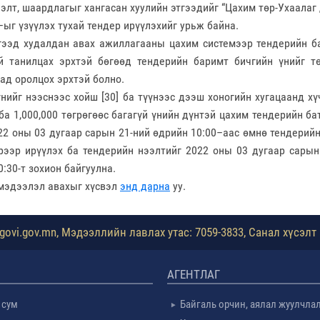
лэлт, шаардлагыг хангасан хуулийн этгээдийг
“Цахим төр-Ухаалаг 
–ыг үзүүлэх тухай тендер ирүүлэхийг урьж байна.
гээд худалдан авах ажиллагааны цахим системээр тендерийн б
й танилцах эрхтэй бөгөөд тендерийн баримт бичгийн үнийг т
ад оролцох эрхтэй болно.
үнийг нээснээс хойш [30] ба түүнээс дээш хоногийн хугацаанд х
ба 1,000,000 төгрөгөөс багагүй үнийн дүнтэй цахим тендерийн ба
22 оны 03 дугаар сарын 21-ний өдрийн 10:00–аас өмнө тендерий
рээр ирүүлэх ба тендерийн нээлтийг 2022 оны 03 дугаар сарын
0:30-т зохион байгуулна.
мэдээлэл авахыг хүсвэл
энд дарна
уу.
ovi.gov.mn, Мэдээллийн лавлах утас: 7059-3833, Санал хүсэлт 
АГЕНТЛАГ
 сум
Байгаль орчин, аялал жуулчла