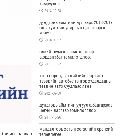
хамруулна
2018-10-23
дундговь аймгийн нутгаарх 2018-2019
оны хүйтний улирлын цаг агаарын
мэдээ
2018-09-07
өлзийт сумын засаг даргаар
а.эрдэнэбат томилогдлоо.
2017-10-22
хот хоорондын нийтийн зорчигч
тээврийн автобус тэнгэр худалдааны
төвийн авто буудлаас явна
2021-09-09
дундговь аймгийн уугуул с.баатаржав
цег-ын даргаар томилогдлоо
2017-10-26
мандалговь хотын хөгжлийн ерөнхий
 бичигт заасан
төлөвлөгөө