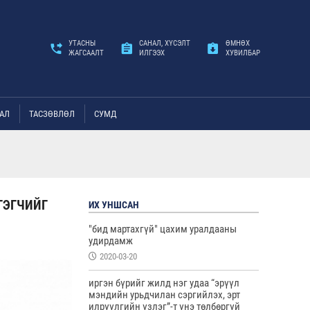
УТАСНЫ
САНАЛ, ХҮСЭЛТ
ӨМНӨХ
ЖАГСААЛТ
ИЛГЭЭХ
ХУВИЛБАР
АЛ
ТАСЗӨВЛӨЛ
СУМД
ГЭГЧИЙГ
ИХ УНШСАН
"бид мартахгүй" цахим уралдааны
удирдамж
2020-03-20
иргэн бүрийг жилд нэг удаа “эрүүл
мэндийн урьдчилан сэргийлэх, эрт
илрүүлгийн үзлэг”-т үнэ төлбөргүй