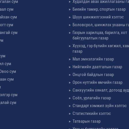
галан сум
Худалдан авах ажиллагааны г
таал сум
Биеийн тамир, спортын газар
айхан сум
Шүүх шинжилгээний хэлтэс
огт сум
Боловсрол, шинжлэх ухааны г
ангай сум
Газрын харилцаа, барилга, хот
байгуулалтын газар
ум
Хүүхэд, гэр бүлийн хөгжил, х
м
газар
сум
Мал эмнэлэгийн газар
ил сум
Нийгмийн даатгалын газар
Овоо сум
Онцгой байдлын газар
аан сум
Орон нутгийн өмчийн газар
м
Санхүүгийн хяналт, дотоод ау
элгэр сум
Соёл, урлагийн газар
алай сум
Стандарт хэмжил зүйн хэлтэс
Статистикийн хэлтэс
Татварын газар
Улсын бүртгэлийн хэлтэс