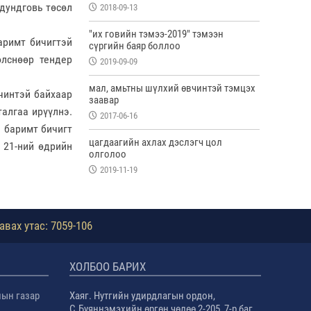
дундговь төсөл
2018-09-13
"их говийн тэмээ-2019" тэмээн
аримт бичигтэй
сүргийн баяр боллоо
өлснөөр тендер
2019-09-09
мал, амьтны шүлхий өвчинтэй тэмцэх
үчинтэй байхаар
заавар
талгаа ирүүлнэ.
2017-06-16
н баримт бичигт
цагдаагийн ахлах дэслэгч цол
 21-ний өдрийн
олголоо
2019-11-19
авах утас: 7059-106
ХОЛБОО БАРИХ
лын газар
Хаяг. Нутгийн удирдлагын ордон,
С.Буяннэмэхийн өргөн чөлөө 2-205, 7-р баг,