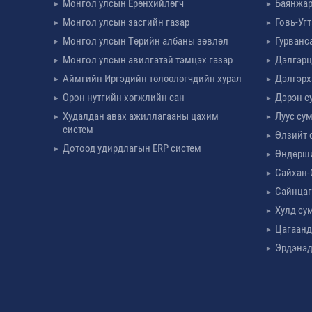
Монгол улсын Ерөнхийлөгч
Баянжар
Монгол улсын засгийн газар
Говь-Уг
Монгол улсын Төрийн албаны зөвлөл
Гурванс
Монгол улсын авилгатай тэмцэх газар
Дэлгэрц
Аймгийн Иргэдийн төлөөлөгчдийн хурал
Дэлгэрх
Орон нутгийн хөгжлийн сан
Дэрэн с
Худалдан авах ажиллагааны цахим
Луус су
систем
Өлзийт 
Дотоод удирдлагын ERP систем
Өндөрш
Сайхан-
Сайнцаг
Хулд су
Цагаанд
Эрдэнэд