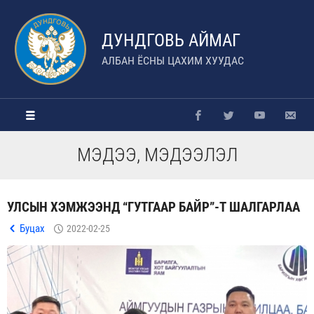
ДУНДГОВЬ АЙМАГ
АЛБАН ЁСНЫ ЦАХИМ ХУУДАС
МЭДЭЭ, МЭДЭЭЛЭЛ
УЛСЫН ХЭМЖЭЭНД “ГУТГААР БАЙР”-Т ШАЛГАРЛАА
Буцах
2022-02-25