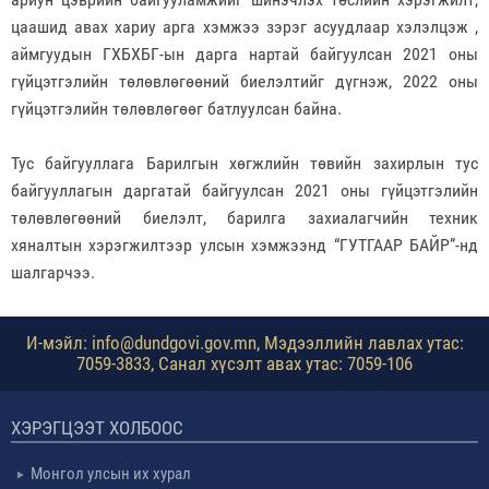
цаашид авах хариу арга хэмжээ зэрэг асуудлаар хэлэлцэж ,
аймгуудын ГХБХБГ-ын дарга нартай байгуулсан 2021 оны
гүйцэтгэлийн төлөвлөгөөний биелэлтийг дүгнэж, 2022 оны
гүйцэтгэлийн төлөвлөгөөг батлуулсан байна.
Тус байгууллага Барилгын хөгжлийн төвийн захирлын тус
байгууллагын даргатай байгуулсан 2021 оны гүйцэтгэлийн
төлөвлөгөөний биелэлт, барилга захиалагчийн техник
хяналтын хэрэгжилтээр улсын хэмжээнд “ГУТГААР БАЙР”-нд
шалгарчээ.
И-мэйл: info@dundgovi.gov.mn, Мэдээллийн лавлах утас:
7059-3833, Санал хүсэлт авах утас: 7059-106
ХЭРЭГЦЭЭТ ХОЛБООС
Монгол улсын их хурал