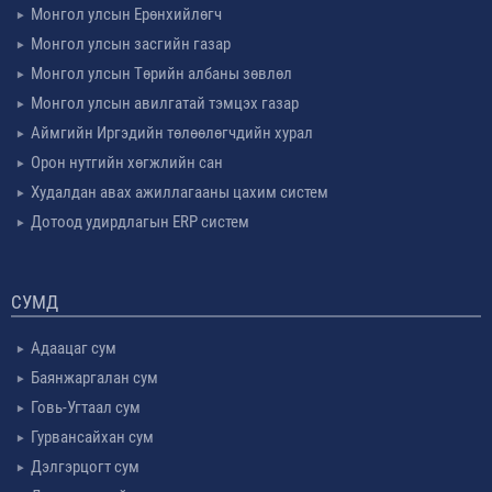
Монгол улсын Ерөнхийлөгч
Монгол улсын засгийн газар
Монгол улсын Төрийн албаны зөвлөл
Монгол улсын авилгатай тэмцэх газар
Аймгийн Иргэдийн төлөөлөгчдийн хурал
Орон нутгийн хөгжлийн сан
Худалдан авах ажиллагааны цахим систем
Дотоод удирдлагын ERP систем
СУМД
Адаацаг сум
Баянжаргалан сум
Говь-Угтаал сум
Гурвансайхан сум
Дэлгэрцогт сум