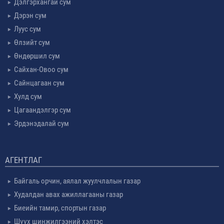
Дэлгэрхангай сум
Дэрэн сум
Луус сум
Өлзийт сум
Өндөршил сум
Сайхан-Овоо сум
Сайнцагаан сум
Хулд сум
Цагаандэлгэр сум
Эрдэнэдалай сум
АГЕНТЛАГ
Байгаль орчин, аялал жуулчлалын газар
Худалдан авах ажиллагааны газар
Биеийн тамир, спортын газар
Шүүх шинжилгээний хэлтэс