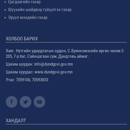
Цагдаагийн газар
Шүүхийн шийдвэр гүйцэтгэх газар
Эрүүл мэндийн газар
ХОЛБОО БАРИХ
Хаяг. Нутгийн удирдлагын ордон, С.Буяннэмэхийн өргөн чөлөө 2-
205, 7-р баг, Сайнцагаан сум, Дундговь аймаг.
Цахим шуудан: info@dundgovi.gov.mn
Цахим хууудас: www.dundgovi.gov.mn
Утас: 7059106, 70593833
ХАНДАЛТ