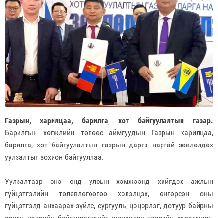
Газрын, харилцаа, барилга, хот байгуулалтын газар.
Барилгын хөгжлийн төвөөс аймгуудын Газрын харилцаа,
барилга, хот байгуулалтын газрын дарга нартай зөвлөлдөх
уулзалтыг зохион байгууллаа.
Уулзалтаар энэ онд улсын хэмжээнд хийгдэх ажлын
гүйцэтгэлийн төлөвлөгөөгөө хэлэлцэх, өнгөрсөн оны
гүйцэтгэлд анхаарах зүйлс, сургууль, цэцэрлэг, дотуур байрны
ариун цэврийн байгууламжийг шинэчлэх төслийн хэрэгжилт,