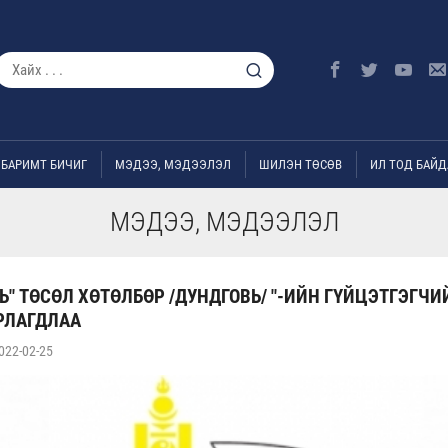
БАРИМТ БИЧИГ
МЭДЭЭ, МЭДЭЭЛЭЛ
ШИЛЭН ТӨСӨВ
ИЛ ТОД БАЙД
МЭДЭЭ, МЭДЭЭЛЭЛ
Ь" ТӨСӨЛ ХӨТӨЛБӨР /ДУНДГОВЬ/ "-ИЙН ГҮЙЦЭТГЭГЧИ
РЛАГДЛАА
022-02-25