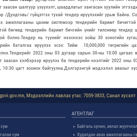
т заасан шалгуур үзүүлэлт, шаардлагыг хангасан хуулийн этгээд
өр /Дундговь/ гүйцэтгэх тухай тендер ирүүлэхийг урьж байна.
Со
ах ажиллагааны цахим системээр тендерийн баримт бичигтэй
тэй бөгөөд тендерийн баримт бичгийн үнийг төлснөөр тендер 
эй болно.
Тендер нь түүнийг нээснээс хойш 30 хоногийн хуга
ерийн баталгаа ирүүлэх эсэх: Тийм 10,000,000 төгрөгийн ц
үлнэ.
Тендерийг 2022 оны 03 дугаар сарын 30-ны 10:00 цагаас 
т заасан хэлбэрээр ирүүлэх ба тендерийн нээлтийг 2022 оны 0
, 10:30 цагт зохион байгуулна.Дэлгэрэнгүй мэдээлэл авахыг х
ovi.gov.mn, Мэдээллийн лавлах утас: 7059-3833, Санал хүсэлт 
АГЕНТЛАГ
 сум
Байгаль орчин, аялал жуулчла
галан сум
Худалдан авах ажиллагааны г