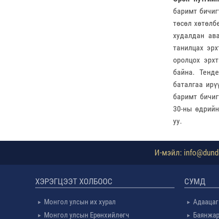
баримт бичиг
төсөл хөтөлб
худалдан ав
танилцах эрх
оролцох эрхт
байна. Тенд
баталгаа ирү
баримт бичиг
30-ны өдрийн
уу.
И-мэйл: info@dundg
ХЭРЭГЦЭЭТ ХОЛБООС
СУМД
Монгол улсын их хурал
Адаацаг
Монгол улсын Ерөнхийлөгч
Баянжар