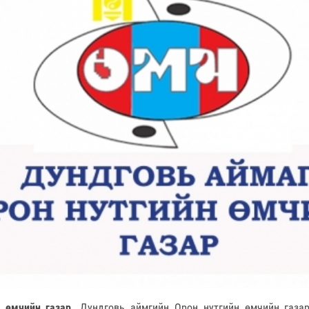
 өмчийн газар.
Дундговь аймгийн Орон нутгийн өмчийн газар