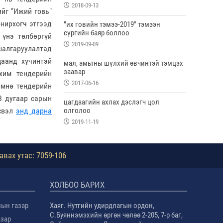
2018-09-13
ийг
"Ижий говь"
нирхогч этгээд
"их говийн тэмээ-2019" тэмээн
сүргийн баяр боллоо
 үнэ төлбөргүй
2019-09-09
шалгаруулалтад
цаанд хүчинтэй
мал, амьтны шүлхий өвчинтэй тэмцэх
заавар
ахим тендерийн
2017-06-16
өмнө тендерийн
3 дугаар сарын
цагдаагийн ахлах дэслэгч цол
олголоо
үсвэл
энд дарна
2019-11-19
авах утас: 7059-106
ХОЛБОО БАРИХ
лын газар
Хаяг. Нутгийн удирдлагын ордон,
С.Буяннэмэхийн өргөн чөлөө 2-205, 7-р баг,
азар