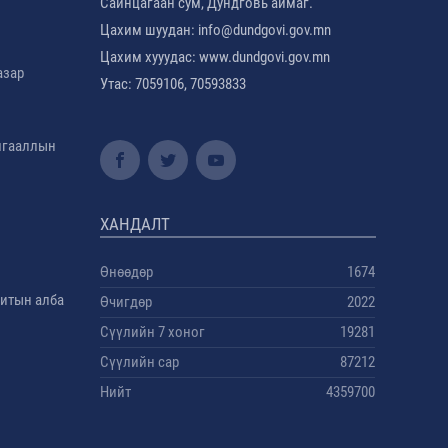
Сайнцагаан сум, Дундговь аймаг.
Цахим шуудан: info@dundgovi.gov.mn
Цахим хууудас: www.dundgovi.gov.mn
азар
Утас: 7059106, 70593833
амгааллын
ХАНДАЛТ
Өнөөдөр
1674
дитын алба
Өчигдөр
2022
Сүүлийн 7 хоног
19281
Сүүлийн сар
87212
Нийт
4359700