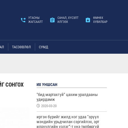
УТАСНЫ
САНАЛ, ХҮСЭЛТ
ӨМНӨХ
ЖАГСААЛТ
ИЛГЭЭХ
ХУВИЛБАР
АЛ
ТАСЗӨВЛӨЛ
СУМД
ЙГ СОНГОХ
ИХ УНШСАН
"бид мартахгүй" цахим уралдааны
удирдамж
2020-03-20
иргэн бүрийг жилд нэг удаа “эрүүл
мэндийн урьдчилан сэргийлэх, эрт
илрүүлгийн үзлэг”-т үнэ төлбөргүй