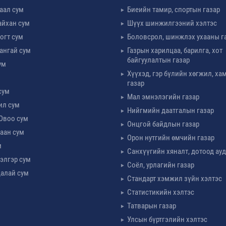
таал сум
Биеийн тамир, спортын газар
айхан сум
Шүүх шинжилгээний хэлтэс
огт сум
Боловсрол, шинжлэх ухааны г
ангай сум
Газрын харилцаа, барилга, хот
байгуулалтын газар
ум
Хүүхэд, гэр бүлийн хөгжил, х
м
газар
сум
Мал эмнэлэгийн газар
ил сум
Нийгмийн даатгалын газар
Овоо сум
Онцгой байдлын газар
аан сум
Орон нутгийн өмчийн газар
м
Санхүүгийн хяналт, дотоод ау
элгэр сум
Соёл, урлагийн газар
алай сум
Стандарт хэмжил зүйн хэлтэс
Статистикийн хэлтэс
Татварын газар
Улсын бүртгэлийн хэлтэс