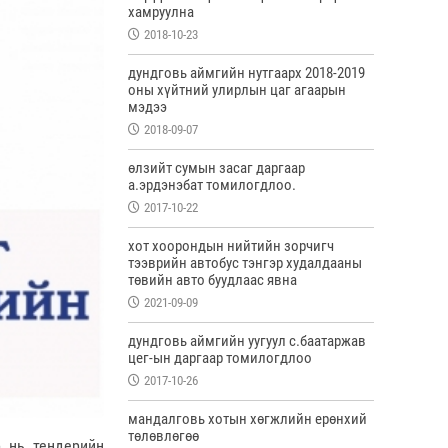
хамруулна
2018-10-23
дундговь аймгийн нутгаарх 2018-2019
оны хүйтний улирлын цаг агаарын
мэдээ
2018-09-07
өлзийт сумын засаг даргаар
а.эрдэнэбат томилогдлоо.
2017-10-22
хот хоорондын нийтийн зорчигч
тээврийн автобус тэнгэр худалдааны
төвийн авто буудлаас явна
2021-09-09
дундговь аймгийн уугуул с.баатаржав
цег-ын даргаар томилогдлоо
2017-10-26
мандалговь хотын хөгжлийн ерөнхий
төлөвлөгөө
 нь тендерийн