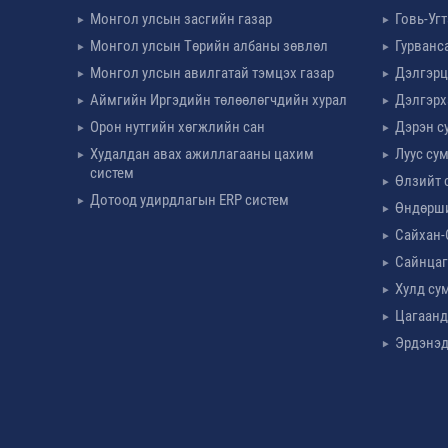
Монгол улсын засгийн газар
Говь-Уг
Монгол улсын Төрийн албаны зөвлөл
Гурванс
Монгол улсын авилгатай тэмцэх газар
Дэлгэрц
Аймгийн Иргэдийн төлөөлөгчдийн хурал
Дэлгэрх
Орон нутгийн хөгжлийн сан
Дэрэн с
Худалдан авах ажиллагааны цахим
Луус су
систем
Өлзийт 
Дотоод удирдлагын ERP систем
Өндөрш
Сайхан-
Сайнцаг
Хулд су
Цагаанд
Эрдэнэд