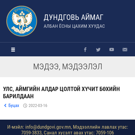
ДУНДГОВЬ АЙМАГ
АЛБАН ЁСНЫ ЦАХИМ ХУУДАС
МЭДЭЭ, МЭДЭЭЛЭЛ
УЛС, АЙМГИЙН АЛДАР ЦОЛТОЙ ХҮЧИТ БӨХИЙН
БАРИЛДААН
Буцах
2022-03-16
И-мэйл: info@dundgovi.gov.mn, Мэдээллийн лавлах утас:
7059-3833, Санал хүсэлт авах утас: 7059-106