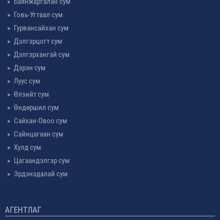
Баянжаргалан сум
Говь-Угтаал сум
Гурвансайхан сум
Дэлгэрцогт сум
Дэлгэрхангай сум
Дэрэн сум
Луус сум
Өлзийт сум
Өндөршил сум
Сайхан-Овоо сум
Сайнцагаан сум
Хулд сум
Цагаандэлгэр сум
Эрдэнэдалай сум
АГЕНТЛАГ