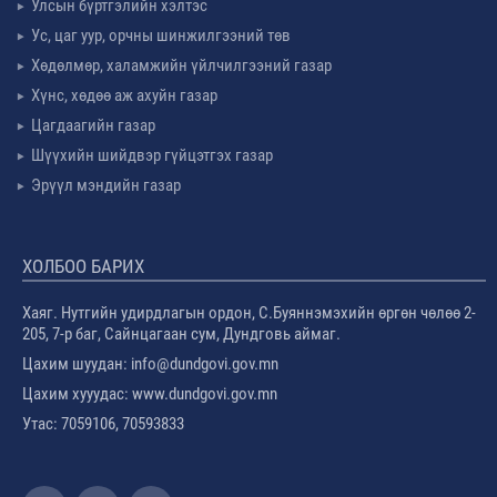
Улсын бүртгэлийн хэлтэс
Ус, цаг уур, орчны шинжилгээний төв
Хөдөлмөр, халамжийн үйлчилгээний газар
Хүнс, хөдөө аж ахуйн газар
Цагдаагийн газар
Шүүхийн шийдвэр гүйцэтгэх газар
Эрүүл мэндийн газар
ХОЛБОО БАРИХ
Хаяг. Нутгийн удирдлагын ордон, С.Буяннэмэхийн өргөн чөлөө 2-
205, 7-р баг, Сайнцагаан сум, Дундговь аймаг.
Цахим шуудан: info@dundgovi.gov.mn
Цахим хууудас: www.dundgovi.gov.mn
Утас: 7059106, 70593833