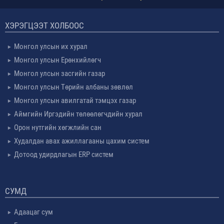
ХЭРЭГЦЭЭТ ХОЛБООС
Монгол улсын их хурал
Монгол улсын Ерөнхийлөгч
Монгол улсын засгийн газар
Монгол улсын Төрийн албаны зөвлөл
Монгол улсын авилгатай тэмцэх газар
Аймгийн Иргэдийн төлөөлөгчдийн хурал
Орон нутгийн хөгжлийн сан
Худалдан авах ажиллагааны цахим систем
Дотоод удирдлагын ERP систем
СУМД
Адаацаг сум