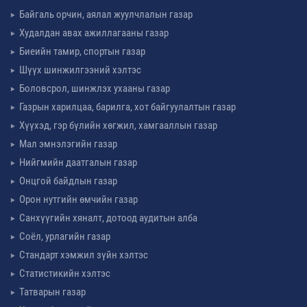
Байгаль орчин, аялал жуулчлалын газар
Худалдан авах ажиллагааны газар
Биеийн тамир, спортын газар
Шүүх шинжилгээний хэлтэс
Боловсрол, шинжлэх ухааны газар
Газрын харилцаа, барилга, хот байгуулалтын газар
Хүүхэд, гэр бүлийн хөгжил, хамгааллын газар
Мал эмнэлэгийн газар
Нийгмийн даатгалын газар
Онцгой байдлын газар
Орон нутгийн өмчийн газар
Санхүүгийн хяналт, дотоод аудитын алба
Соёл, урлагийн газар
Стандарт хэмжил зүйн хэлтэс
Статистикийн хэлтэс
Татварын газар