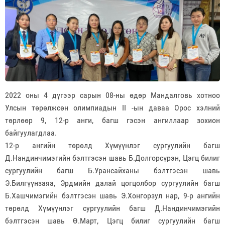
2022 оны 4 дүгээр сарын 08-ны өдөр Мандалговь хотноо
Улсын төрөлжсөн олимпиадын II -ын даваа Орос хэлний
төрлөөр 9, 12-р анги, багш гэсэн ангиллаар зохион
байгуулагдлаа.
12-р ангийн төрөлд Хүмүүнлэг сургуулийн багш
Д.Нандинчимэгийн бэлтгэсэн шавь Б.Долгорсүрэн, Цэгц билиг
сургуулийн багш Б.Урансайханы бэлтгэсэн шавь
Э.Билгүүнзаяа, Эрдмийн далай цогцолбор сургуулийн багш
Б.Хашчимэгийн бэлтгэсэн шавь Э.Хонгорзул нар, 9-р ангийн
төрөлд Хүмүүнлэг сургуулийн багш Д.Нандинчимэгийн
бэлтгэсэн шавь Ө.Март, Цэгц билиг сургуулийн багш