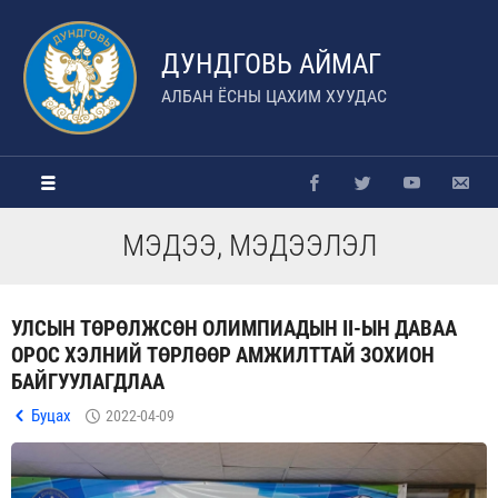
ДУНДГОВЬ АЙМАГ
АЛБАН ЁСНЫ ЦАХИМ ХУУДАС
МЭДЭЭ, МЭДЭЭЛЭЛ
УЛСЫН ТӨРӨЛЖСӨН ОЛИМПИАДЫН II-ЫН ДАВАА
ОРОС ХЭЛНИЙ ТӨРЛӨӨР АМЖИЛТТАЙ ЗОХИОН
БАЙГУУЛАГДЛАА
Буцах
2022-04-09