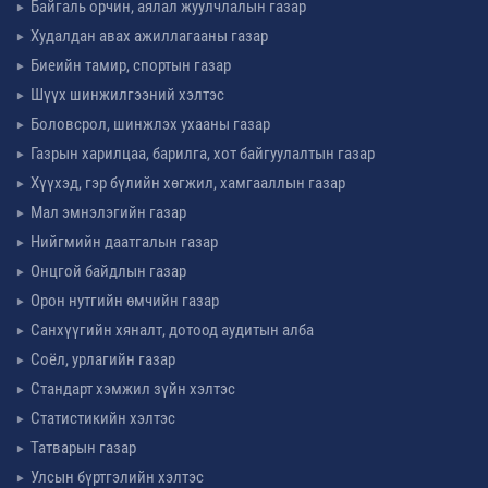
Байгаль орчин, аялал жуулчлалын газар
Худалдан авах ажиллагааны газар
Биеийн тамир, спортын газар
Шүүх шинжилгээний хэлтэс
Боловсрол, шинжлэх ухааны газар
Газрын харилцаа, барилга, хот байгуулалтын газар
Хүүхэд, гэр бүлийн хөгжил, хамгааллын газар
Мал эмнэлэгийн газар
Нийгмийн даатгалын газар
Онцгой байдлын газар
Орон нутгийн өмчийн газар
Санхүүгийн хяналт, дотоод аудитын алба
Соёл, урлагийн газар
Стандарт хэмжил зүйн хэлтэс
Статистикийн хэлтэс
Татварын газар
Улсын бүртгэлийн хэлтэс