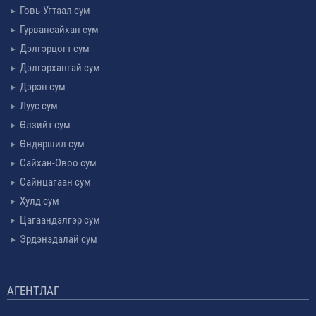
Говь-Угтаал сум
Гурвансайхан сум
Дэлгэрцогт сум
Дэлгэрхангай сум
Дэрэн сум
Луус сум
Өлзийт сум
Өндөршил сум
Сайхан-Овоо сум
Сайнцагаан сум
Хулд сум
Цагаандэлгэр сум
Эрдэнэдалай сум
АГЕНТЛАГ