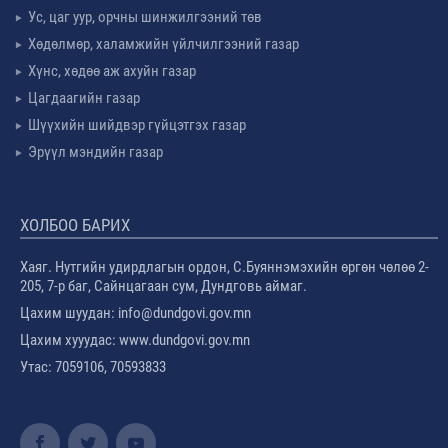
Ус, цаг уур, орчны шинжилгээний төв
Хөдөлмөр, халамжийн үйлчилгээний газар
Хүнс, хөдөө аж ахуйн газар
Цагдаагийн газар
Шүүхийн шийдвэр гүйцэтгэх газар
Эрүүл мэндийн газар
ХОЛБОО БАРИХ
Хаяг. Нутгийн удирдлагын ордон, С.Буяннэмэхийн өргөн чөлөө 2-
205, 7-р баг, Сайнцагаан сум, Дундговь аймаг.
Цахим шуудан: info@dundgovi.gov.mn
Цахим хууудас: www.dundgovi.gov.mn
Утас: 7059106, 70593833