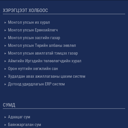
ХЭРЭГЦЭЭТ ХОЛБООС
Монгол улсын их хурал
Монгол улсын Ерөнхийлөгч
Монгол улсын засгийн газар
Монгол улсын Төрийн албаны зөвлөл
Монгол улсын авилгатай тэмцэх газар
Аймгийн Иргэдийн төлөөлөгчдийн хурал
Орон нутгийн хөгжлийн сан
Худалдан авах ажиллагааны цахим систем
Дотоод удирдлагын ERP систем
СУМД
Адаацаг сум
Баянжаргалан сум