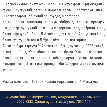
Б.Урансайханы бэлтгэсэн шавь Х.Оюунгэрэл, Эрдэнэдалай
сумын сургуулийнбагш Б.Жаргалмаагийн бэлтгэсэн шавь
Ө.Тэргэлсаран нар эхний байруудад шалгарлаа.
Багш нарын ангилалд тэргүүн байранд Говийн ирээдүй
цогцолбор сургуулийн багш Ж.Болортуяа, дэд байранд Цэгц
билиг сургуулийн багш Д.Аравхаан, гутгаар байранд мөн Цэгц
билиг сургуулийн багш Б.Урансайхан нар шалгарлаа.
Ангилал бүрт тэргүүн байр эзэлсэн багш, сурагчид 2022 оны 5-
р сарын 11-нд Улаанбаатар хотноо болох Улсын төрөлжсөн
олимпиадын III-ын даваанд аймаг, орон нутгаа төлөөлөн
оролцох юм. III шатанд оролцох багш, сурагчдадаа амжилт
хүсье.
Мэдээ бэлтгэсэн. Гадаад хэлний мэргэжилтэн А.Мөнхтуяа
И-мэйл: info@dundgovi.gov.mn, Мэдээллийн лавлах утас:
7059-3833, Санал хүсэлт авах утас: 7059-106