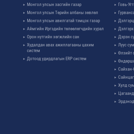
Монгол улсын засгийн газар
Говь-Уг
Монгол улсын Төрийн албаны зөвлөл
Гурванс
Монгол улсын авилгатай тэмцэх газар
Дэлгэрц
Аймгийн Иргэдийн төлөөлөгчдийн хурал
Дэлгэрх
Орон нутгийн хөгжлийн сан
Дэрэн с
Худалдан авах ажиллагааны цахим
Луус су
систем
Өлзийт 
Дотоод удирдлагын ERP систем
Өндөрш
Сайхан-
Сайнцаг
Хулд су
Цагаанд
Эрдэнэд