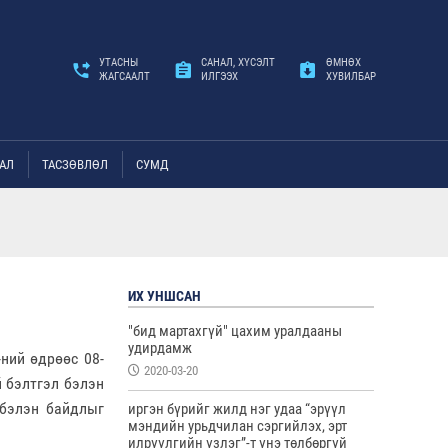
УТАСНЫ
САНАЛ, ХҮСЭЛТ
ӨМНӨХ
ЖАГСААЛТ
ИЛГЭЭХ
ХУВИЛБАР
АЛ
ТАСЗӨВЛӨЛ
СУМД
ИХ УНШСАН
"бид мартахгүй" цахим уралдааны
удирдамж
ний өдрөөс 08-
2020-03-20
 бэлтгэл бэлэн
 бэлэн байдлыг
иргэн бүрийг жилд нэг удаа “эрүүл
мэндийн урьдчилан сэргийлэх, эрт
илрүүлгийн үзлэг”-т үнэ төлбөргүй