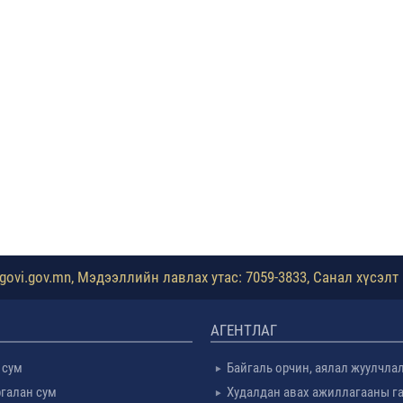
ovi.gov.mn, Мэдээллийн лавлах утас: 7059-3833, Санал хүсэлт 
АГЕНТЛАГ
 сум
Байгаль орчин, аялал жуулчла
галан сум
Худалдан авах ажиллагааны г