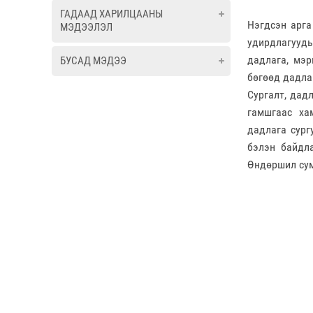
ГАДААД ХАРИЛЦААНЫ
Нэгдсэн арга
МЭДЭЭЛЭЛ
удирдлагууды
дадлага, мэр
БУСАД МЭДЭЭ
бөгөөд дадла
Сургалт, дад
гамшгаас ха
дадлага сург
бэлэн байдла
Өндөршил сум