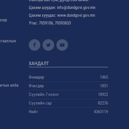
Цахим шуудан: info@dundgovi.gov.mn
Цахим хууудас: www.dundgovi.gov.mn
азар
Утас: 7059106, 70593833
амгааллын
ХАНДАЛТ
Өнөөдөр
1465
дитын алба
Өчигдөр
1851
Сүүлийн 7 хоног
18922
Сүүлийн сар
82276
Нийт
4363119