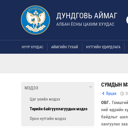
ДУНДГОВЬ АЙМАГ
АЛБАН ЁСНЫ ЦАХИМ ХУУДАС
НҮҮР ХУУДАС
АЙМГИЙН ТУХАЙ
НУТГИЙН УДИРДЛАГА
СУМДЫН М
МЭДЭЭ
Буцах
2
Цаг үеийн мэдээ
ОБГ.
Гамшгийн
Төрийн байгууллагуудын мэдээ
ний өдрийн х
байдлыг шалг
Орон нутгийн мэдээ
хангуулах за