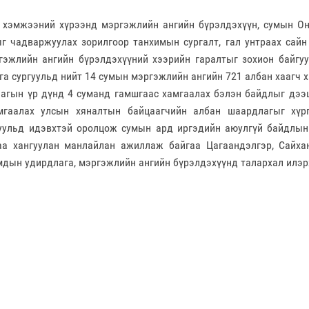
 хэмжээний хүрээнд мэргэжлийн ангийн бүрэлдэхүүн, сумын О
г чадваржуулах зорилгоор танхимын сургалт, гал унтраах сайн
гэжлийн ангийн бүрэлдэхүүний хээрийн гаралтыг зохион байгу
га сургуульд нийт 14 сумын мэргэжлийн ангийн 721 албан хаагч 
лагын үр дүнд 4 суманд гамшгаас хамгаалах бэлэн байдлыг дээ
мгаалах улсын хяналтын байцаагчийн албан шаардлагыг хүрг
уульд идэвхтэй оролцож сумын ард иргэдийн аюулгүй байдлын
а хангуулан манлайлан ажиллаж байгаа Цагаандэлгэр, Сайхан
дын удирдлага, мэргэжлийн ангийн бүрэлдэхүүнд талархал илэ