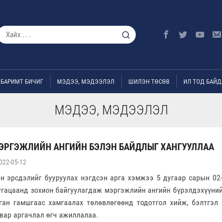
БАРИМТ БИЧИГ
МЭДЭЭ, МЭДЭЭЛЭЛ
ШИЛЭН ТӨСӨВ
ИЛ ТОД БАЙД
МЭДЭЭ, МЭДЭЭЛЭЛ
ЭРГЭЖЛИЙН АНГИЙН БЭЛЭН БАЙДЛЫГ ХАНГУУЛЛАА
022-05-12
 эрсдэлийг бууруулах нэгдсэн арга хэмжээ 5 дугаар сарын 02-
угацаанд зохион байгуулагдаж мэргэжлийн ангийн бүрэлдэхүүний
ан гамшгаас хамгаалах төлөвлөгөөнд тодотгол хийж, бэлтгэл
авар аргачлал өгч ажиллалаа.