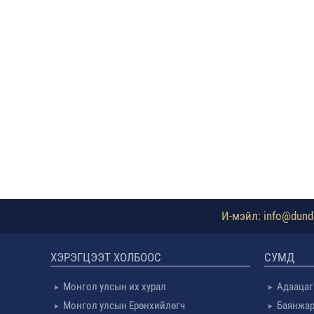
И-мэйл: info@dundg
ХЭРЭГЦЭЭТ ХОЛБООС
СУМД
Монгол улсын их хурал
Адаацаг
Монгол улсын Ерөнхийлөгч
Баянжар