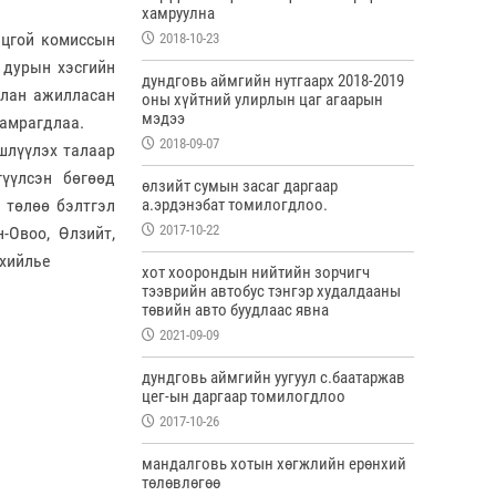
хамруулна
нцгой комиссын
2018-10-23
 дурын хэсгийн
дундговь аймгийн нутгаарх 2018-2019
улан ажилласан
оны хүйтний улирлын цаг агаарын
мэдээ
хамрагдлаа.
2018-09-07
шлүүлэх талаар
үүлсэн бөгөөд
өлзийт сумын засаг даргаар
 төлөө бэлтгэл
а.эрдэнэбат томилогдлоо.
2017-10-22
-Овоо, Өлзийт,
рхийлье
хот хоорондын нийтийн зорчигч
тээврийн автобус тэнгэр худалдааны
төвийн авто буудлаас явна
2021-09-09
дундговь аймгийн уугуул с.баатаржав
цег-ын даргаар томилогдлоо
2017-10-26
мандалговь хотын хөгжлийн ерөнхий
төлөвлөгөө