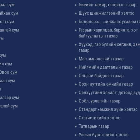
таал сум
Биеийн тамир, спортын газар
айхан сум
Шүүх шинжилгээний хэлтэс
огт сум
Боловсрол, шинжлэх ухааны г
ангай сум
Газрын харилцаа, барилга, хот
байгуулалтын газар
ум
Хүүхэд, гэр бүлийн хөгжил, х
м
газар
сум
Мал эмнэлэгийн газар
ил сум
Нийгмийн даатгалын газар
Овоо сум
Онцгой байдлын газар
аан сум
Орон нутгийн өмчийн газар
м
Санхүүгийн хяналт, дотоод ау
элгэр сум
Соёл, урлагийн газар
алай сум
Стандарт хэмжил зүйн хэлтэс
Статистикийн хэлтэс
Татварын газар
Улсын бүртгэлийн хэлтэс