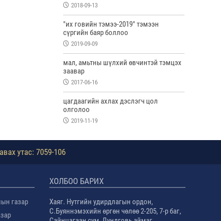
2018-09-13
"их говийн тэмээ-2019" тэмээн
сүргийн баяр боллоо
2019-09-09
мал, амьтны шүлхий өвчинтэй тэмцэх
заавар
2017-06-16
цагдаагийн ахлах дэслэгч цол
олголоо
2019-11-19
авах утас: 7059-106
ХОЛБОО БАРИХ
лын газар
Хаяг. Нутгийн удирдлагын ордон,
С.Буяннэмэхийн өргөн чөлөө 2-205, 7-р баг,
азар
Сайнцагаан сум, Дундговь аймаг.