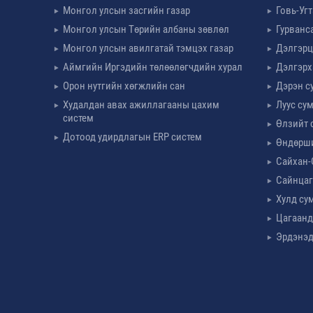
Монгол улсын засгийн газар
Говь-Уг
Монгол улсын Төрийн албаны зөвлөл
Гурванс
Монгол улсын авилгатай тэмцэх газар
Дэлгэрц
Аймгийн Иргэдийн төлөөлөгчдийн хурал
Дэлгэрх
Орон нутгийн хөгжлийн сан
Дэрэн с
Худалдан авах ажиллагааны цахим
Луус су
систем
Өлзийт 
Дотоод удирдлагын ERP систем
Өндөрш
Сайхан-
Сайнцаг
Хулд су
Цагаанд
Эрдэнэд