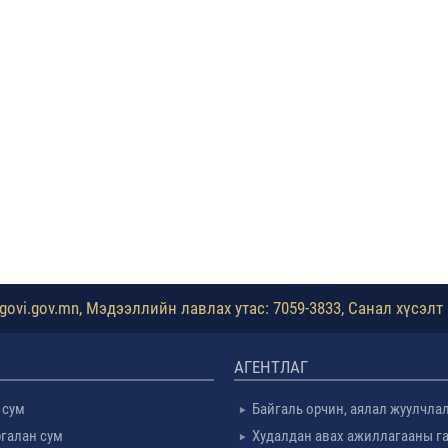
ovi.gov.mn, Мэдээллийн лавлах утас: 7059-3833, Санал хүсэлт 
АГЕНТЛАГ
 сум
Байгаль орчин, аялал жуулчла
галан сум
Худалдан авах ажиллагааны г