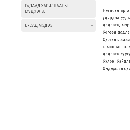
ГАДААД ХАРИЛЦААНЫ
Нэгдсэн арга
МЭДЭЭЛЭЛ
удирдлагууды
дадлага, мэр
БУСАД МЭДЭЭ
бөгөөд дадла
Сургалт, дад
гамшгаас ха
дадлага сург
бэлэн байдла
Өндөршил сум