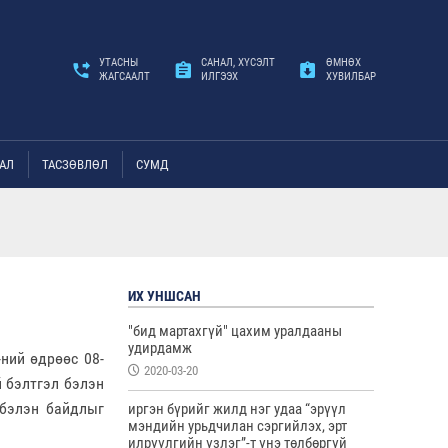
УТАСНЫ
САНАЛ, ХҮСЭЛТ
ӨМНӨХ
ЖАГСААЛТ
ИЛГЭЭХ
ХУВИЛБАР
АЛ
ТАСЗӨВЛӨЛ
СУМД
ИХ УНШСАН
"бид мартахгүй" цахим уралдааны
удирдамж
ний өдрөөс 08-
2020-03-20
 бэлтгэл бэлэн
 бэлэн байдлыг
иргэн бүрийг жилд нэг удаа “эрүүл
мэндийн урьдчилан сэргийлэх, эрт
илрүүлгийн үзлэг”-т үнэ төлбөргүй