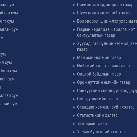
таал сум
Биеийн тамир, спортын газар
айхан сум
Шүүх шинжилгээний хэлтэс
огт сум
Боловсрол, шинжлэх ухааны г
ангай сум
Газрын харилцаа, барилга, хот
байгуулалтын газар
ум
Хүүхэд, гэр бүлийн хөгжил, х
м
газар
сум
Мал эмнэлэгийн газар
ил сум
Нийгмийн даатгалын газар
Овоо сум
Онцгой байдлын газар
аан сум
Орон нутгийн өмчийн газар
м
Санхүүгийн хяналт, дотоод ау
элгэр сум
Соёл, урлагийн газар
алай сум
Стандарт хэмжил зүйн хэлтэс
Статистикийн хэлтэс
Татварын газар
Улсын бүртгэлийн хэлтэс