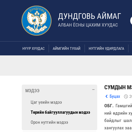
ДУНДГОВЬ АЙМАГ
АЛБАН ЁСНЫ ЦАХИМ ХУУДАС
НҮҮР ХУУДАС
АЙМГИЙН ТУХАЙ
НУТГИЙН УДИРДЛАГА
СУМДЫН М
МЭДЭЭ
Буцах
2
Цаг үеийн мэдээ
ОБГ.
Гамшгийн
Төрийн байгууллагуудын мэдээ
ний өдрийн х
байдлыг шалг
Орон нутгийн мэдээ
хангуулах за