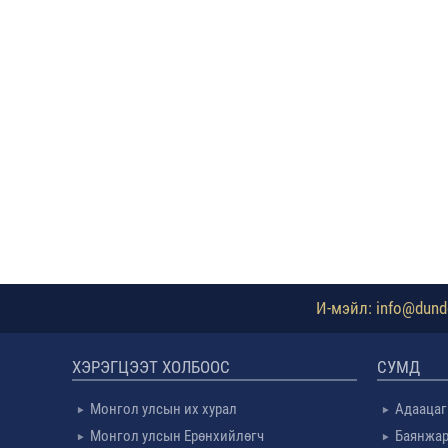
И-мэйл: info@dundg
ХЭРЭГЦЭЭТ ХОЛБООС
СУМД
Монгол улсын их хурал
Адаацаг
Монгол улсын Ерөнхийлөгч
Баянжар