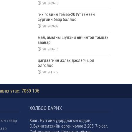
2018-09-13
"их говийн тэмээ-2019" тэмээн
сүргийн баяр боллоо
2019-09-09
мал, амьтны шүлхий өвчинтэй тэмцэх
заавар
2017-06-16
цагдаагийн ахлах дэслэгч цол
олголоо
2019-11-19
авах утас: 7059-106
ХОЛБОО БАРИХ
лын газар
Хаяг. Нутгийн удирдлагын ордон,
С.Буяннэмэхийн өргөн чөлөө 2-205, 7-р баг,
азар
Сайнцагаан сум, Дундговь аймаг.