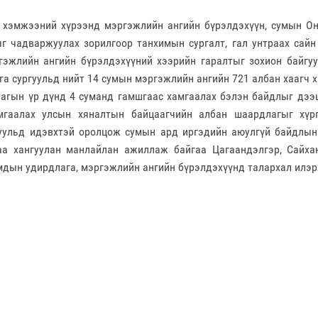
 хэмжээний хүрээнд мэргэжлийн ангийн бүрэлдэхүүн, сумын О
г чадваржуулах зорилгоор танхимын сургалт, гал унтраах сайн
гэжлийн ангийн бүрэлдэхүүний хээрийн гаралтыг зохион байгу
га сургуульд нийт 14 сумын мэргэжлийн ангийн 721 албан хаагч 
лагын үр дүнд 4 суманд гамшгаас хамгаалах бэлэн байдлыг дээ
мгаалах улсын хяналтын байцаагчийн албан шаардлагыг хүрг
уульд идэвхтэй оролцож сумын ард иргэдийн аюулгүй байдлын
а хангуулан манлайлан ажиллаж байгаа Цагаандэлгэр, Сайхан
дын удирдлага, мэргэжлийн ангийн бүрэлдэхүүнд талархал илэ