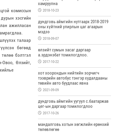
хамруулна
нцгой комиссын
2018-10-23
 дурын хэсгийн
дундговь аймгийн нутгаарх 2018-2019
улан ажилласан
оны хүйтний улирлын цаг агаарын
мэдээ
хамрагдлаа.
2018-09-07
шлүүлэх талаар
үүлсэн бөгөөд
өлзийт сумын засаг даргаар
 төлөө бэлтгэл
а.эрдэнэбат томилогдлоо.
2017-10-22
-Овоо, Өлзийт,
рхийлье
хот хоорондын нийтийн зорчигч
тээврийн автобус тэнгэр худалдааны
төвийн авто буудлаас явна
2021-09-09
дундговь аймгийн уугуул с.баатаржав
цег-ын даргаар томилогдлоо
2017-10-26
мандалговь хотын хөгжлийн ерөнхий
төлөвлөгөө