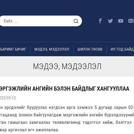
БАРИМТ БИЧИГ
МЭДЭЭ, МЭДЭЭЛЭЛ
ШИЛЭН ТӨСӨВ
ИЛ ТОД БАЙД
МЭДЭЭ, МЭДЭЭЛЭЛ
ЭРГЭЖЛИЙН АНГИЙН БЭЛЭН БАЙДЛЫГ ХАНГУУЛЛАА
022-05-12
 эрсдэлийг бууруулах нэгдсэн арга хэмжээ 5 дугаар сарын 02-
угацаанд зохион байгуулагдаж мэргэжлийн ангийн бүрэлдэхүүний
ан гамшгаас хамгаалах төлөвлөгөөнд тодотгол хийж, бэлтгэл
авар аргачлал өгч ажиллалаа.