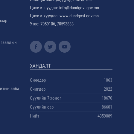
Цахим шуудан: info@dundgovi.gov.mn
Цахим хууудас: www.dundgovi.gov.mn
азар
Утас: 7059106, 70593833
амгааллын
ХАНДАЛТ
Өнөөдөр
1063
дитын алба
Өчигдөр
2022
Сүүлийн 7 хоног
18670
Сүүлийн сар
86601
Нийт
4359089