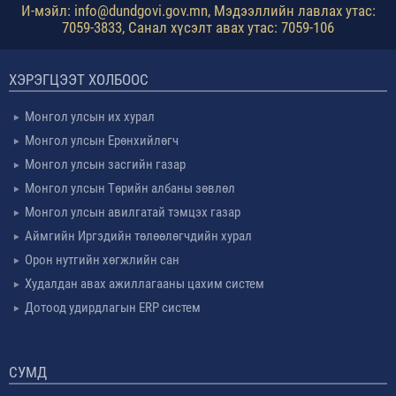
И-мэйл: info@dundgovi.gov.mn, Мэдээллийн лавлах утас:
7059-3833, Санал хүсэлт авах утас: 7059-106
ХЭРЭГЦЭЭТ ХОЛБООС
Монгол улсын их хурал
Монгол улсын Ерөнхийлөгч
Монгол улсын засгийн газар
Монгол улсын Төрийн албаны зөвлөл
Монгол улсын авилгатай тэмцэх газар
Аймгийн Иргэдийн төлөөлөгчдийн хурал
Орон нутгийн хөгжлийн сан
Худалдан авах ажиллагааны цахим систем
Дотоод удирдлагын ERP систем
СУМД