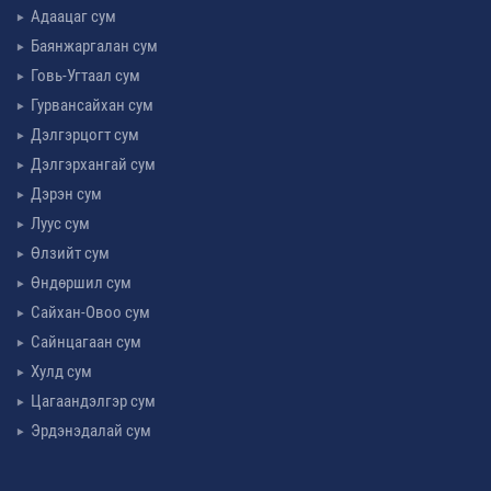
Адаацаг сум
Баянжаргалан сум
Говь-Угтаал сум
Гурвансайхан сум
Дэлгэрцогт сум
Дэлгэрхангай сум
Дэрэн сум
Луус сум
Өлзийт сум
Өндөршил сум
Сайхан-Овоо сум
Сайнцагаан сум
Хулд сум
Цагаандэлгэр сум
Эрдэнэдалай сум