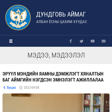
ДУНДГОВЬ АЙМАГ
АЛБАН ЁСНЫ ЦАХИМ ХУУДАС
МЭДЭЭ, МЭДЭЭЛЭЛ
ЭРҮҮЛ МЭНДИЙН ЯАМНЫ ДЭМЖЛЭГТ ХЯНАЛТЫН
БАГ АЙМГИЙН НЭГДСЭН ЭМНЭЛЭГТ АЖИЛЛАЛАА
Буцах
2022-09-08