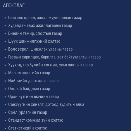
АГЕНТЛАГ
Байгаль орчин, аялал жуулчлалын газар
Худалдан авах ажиллагааны газар
Биеийн тамир, спортын газар
Шүүх шинжилгээний хэлтэс
Боловсрол, шинжлэх ухааны газар
Газрын харилцаа, барилга, хот байгуулалтын газар
Хүүхэд, гэр бүлийн хөгжил, хамгааллын газар
Мал эмнэлэгийн газар
Нийгмийн даатгалын газар
Онцгой байдлын газар
Орон нутгийн өмчийн газар
Санхүүгийн хяналт, дотоод аудитын алба
Соёл, урлагийн газар
Стандарт хэмжил зүйн хэлтэс
Статистикийн хэлтэс