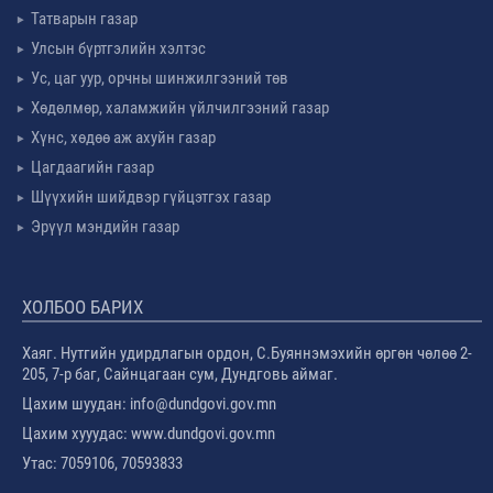
Татварын газар
Улсын бүртгэлийн хэлтэс
Ус, цаг уур, орчны шинжилгээний төв
Хөдөлмөр, халамжийн үйлчилгээний газар
Хүнс, хөдөө аж ахуйн газар
Цагдаагийн газар
Шүүхийн шийдвэр гүйцэтгэх газар
Эрүүл мэндийн газар
ХОЛБОО БАРИХ
Хаяг. Нутгийн удирдлагын ордон, С.Буяннэмэхийн өргөн чөлөө 2-
205, 7-р баг, Сайнцагаан сум, Дундговь аймаг.
Цахим шуудан: info@dundgovi.gov.mn
Цахим хууудас: www.dundgovi.gov.mn
Утас: 7059106, 70593833