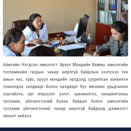
Аймгийн Нэгдсэн эмнэлэгт Эрүүл Мэндийн Яамны эмнэлгийн
тусламжийн газрын чанар аюулгүй байдлын хэлтсээс хүн
амын нас, хүйс, эрүүл мэндийн эрсдэлд суурилсан зонхилон
тохиолдох халдварт болон халдварт бус өвчнөөс урьдчилан
сэргийлэх, эрт илрүүлэг үзлэг, шинжилгээ, оношилгооны
тусламж, үйлчилгээний бэлэн байдал болон эмнэлгийн
тусламж үйлчилгээний чанар аюулгүй байдалд дэмжлэгт
хяналт хийлээ.