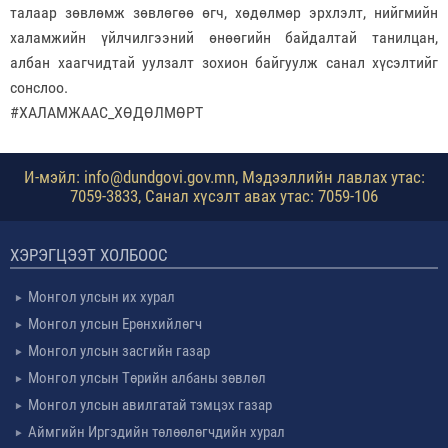
талаар зөвлөмж зөвлөгөө өгч, хөдөлмөр эрхлэлт, нийгмийн
халамжийн үйлчилгээний өнөөгийн байдалтай танилцан,
албан хаагчидтай уулзалт зохион байгуулж санал хүсэлтийг
сонслоо.
#ХАЛАМЖААС_ХӨДӨЛМӨРТ
И-мэйл: info@dundgovi.gov.mn, Мэдээллийн лавлах утас:
7059-3833, Санал хүсэлт авах утас: 7059-106
ХЭРЭГЦЭЭТ ХОЛБООС
Монгол улсын их хурал
Монгол улсын Ерөнхийлөгч
Монгол улсын засгийн газар
Монгол улсын Төрийн албаны зөвлөл
Монгол улсын авилгатай тэмцэх газар
Аймгийн Иргэдийн төлөөлөгчдийн хурал