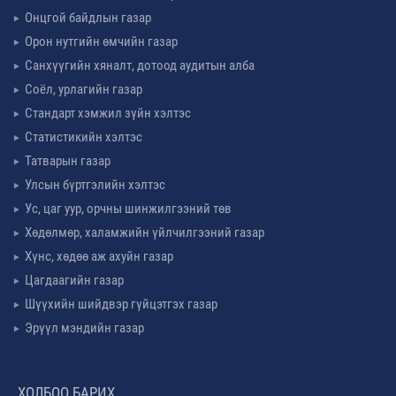
Онцгой байдлын газар
Орон нутгийн өмчийн газар
Санхүүгийн хяналт, дотоод аудитын алба
Соёл, урлагийн газар
Стандарт хэмжил зүйн хэлтэс
Статистикийн хэлтэс
Татварын газар
Улсын бүртгэлийн хэлтэс
Ус, цаг уур, орчны шинжилгээний төв
Хөдөлмөр, халамжийн үйлчилгээний газар
Хүнс, хөдөө аж ахуйн газар
Цагдаагийн газар
Шүүхийн шийдвэр гүйцэтгэх газар
Эрүүл мэндийн газар
ХОЛБОО БАРИХ