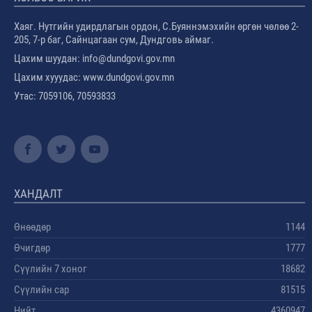
Хаяг. Нутгийн удирдлагын ордон, С.Буяннэмэхийн өргөн чөлөө 2-
205, 7-р баг, Сайнцагаан сум, Дундговь аймаг.
Цахим шуудан: info@dundgovi.gov.mn
Цахим хууудас: www.dundgovi.gov.mn
Утас: 7059106, 70593833
ХАНДАЛТ
Өнөөдөр
1144
Өчигдөр
1777
Сүүлийн 7 хоног
18682
Сүүлийн сар
81515
Нийт
4360947