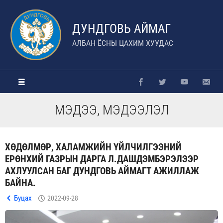
ДУНДГОВЬ АЙМАГ
АЛБАН ЁСНЫ ЦАХИМ ХУУДАС
МЭДЭЭ, МЭДЭЭЛЭЛ
ХӨДӨЛМӨР, ХАЛАМЖИЙН ҮЙЛЧИЛГЭЭНИЙ
ЕРӨНХИЙ ГАЗРЫН ДАРГА Л.ДАШДЭМБЭРЭЛЭЭР
АХЛУУЛСАН БАГ ДУНДГОВЬ АЙМАГТ АЖИЛЛАЖ
БАЙНА.
Буцах
2022-09-28