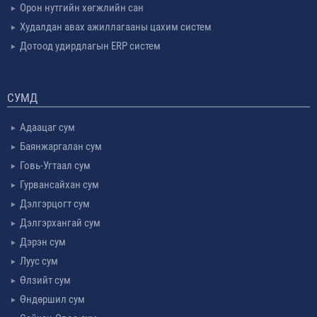
Орон нутгийн хөгжлийн сан
Худалдан авах ажиллагааны цахим систем
Дотоод удирдлагын ERP систем
СУМД
Адаацаг сум
Баянжаргалан сум
Говь-Угтаал сум
Гурвансайхан сум
Дэлгэрцогт сум
Дэлгэрхангай сум
Дэрэн сум
Луус сум
Өлзийт сум
Өндөршил сум