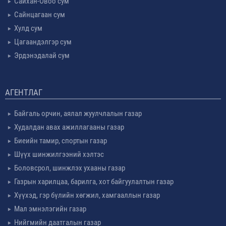
Сайхан-Овоо сум
Сайнцагаан сум
Хулд сум
Цагаандэлгэр сум
Эрдэнэдалай сум
АГЕНТЛАГ
Байгаль орчин, аялал жуулчлалын газар
Худалдан авах ажиллагааны газар
Биеийн тамир, спортын газар
Шүүх шинжилгээний хэлтэс
Боловсрол, шинжлэх ухааны газар
Газрын харилцаа, барилга, хот байгуулалтын газар
Хүүхэд, гэр бүлийн хөгжил, хамгааллын газар
Мал эмнэлэгийн газар
Нийгмийн даатгалын газар