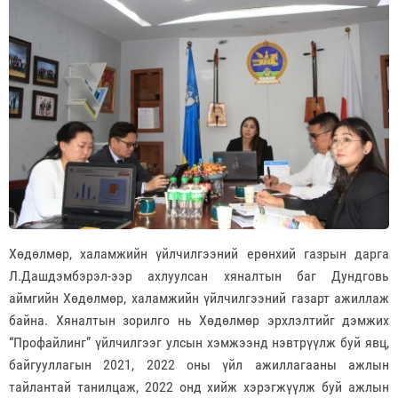
Хөдөлмөр, халамжийн үйлчилгээний ерөнхий газрын дарга
Л.Дашдэмбэрэл-ээр ахлуулсан хяналтын баг Дундговь
аймгийн Хөдөлмөр, халамжийн үйлчилгээний газарт ажиллаж
байна. Хяналтын зорилго нь Хөдөлмөр эрхлэлтийг дэмжих
“Профайлинг” үйлчилгээг улсын хэмжээнд нэвтрүүлж буй явц,
байгууллагын 2021, 2022 оны үйл ажиллагааны ажлын
тайлантай танилцаж, 2022 онд хийж хэрэгжүүлж буй ажлын