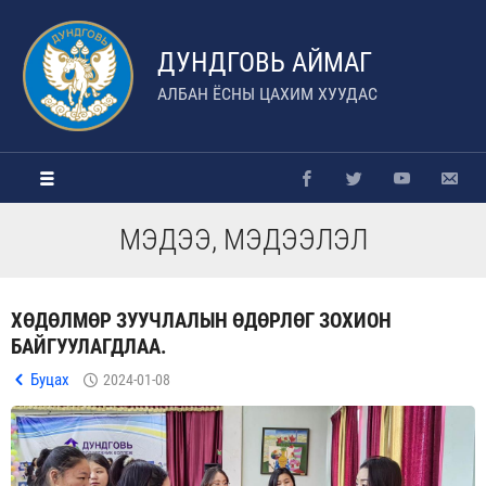
ДУНДГОВЬ АЙМАГ
АЛБАН ЁСНЫ ЦАХИМ ХУУДАС
МЭДЭЭ, МЭДЭЭЛЭЛ
ХӨДӨЛМӨР ЗУУЧЛАЛЫН ӨДӨРЛӨГ ЗОХИОН
БАЙГУУЛАГДЛАА.
Буцах
2024-01-08