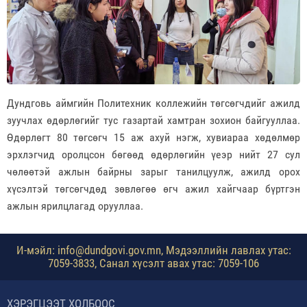
Дундговь аймгийн Политехник коллежийн төгсөгчдийг ажилд
зуучлах өдөрлөгийг тус газартай хамтран зохион байгууллаа.
Өдөрлөгт 80 төгсөгч 15 аж ахуй нэгж, хувиараа хөдөлмөр
эрхлэгчид оролцсон бөгөөд өдөрлөгийн үеэр нийт 27 сул
чөлөөтэй ажлын байрны зарыг танилцуулж, ажилд орох
хүсэлтэй төгсөгчдөд зөвлөгөө өгч ажил хайгчаар бүртгэн
ажлын ярилцлагад орууллаа.
И-мэйл: info@dundgovi.gov.mn, Мэдээллийн лавлах утас:
7059-3833, Санал хүсэлт авах утас: 7059-106
ХЭРЭГЦЭЭТ ХОЛБООС