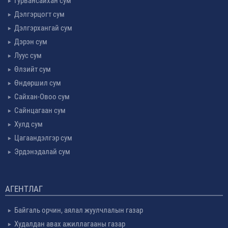
Гурвансайхан сум
Дэлгэрцогт сум
Дэлгэрхангай сум
Дэрэн сум
Луус сум
Өлзийт сум
Өндөршил сум
Сайхан-Овоо сум
Сайнцагаан сум
Хулд сум
Цагаандэлгэр сум
Эрдэнэдалай сум
АГЕНТЛАГ
Байгаль орчин, аялал жуулчлалын газар
Худалдан авах ажиллагааны газар