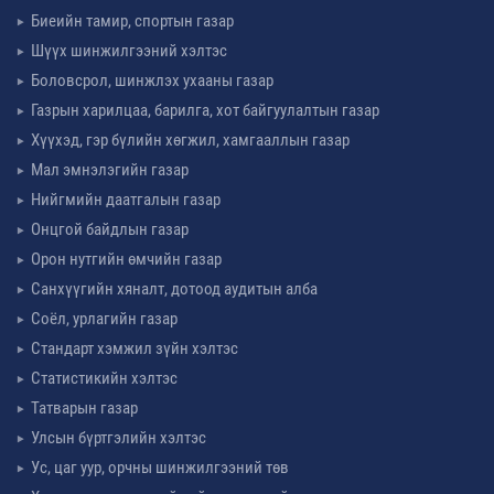
Биеийн тамир, спортын газар
Шүүх шинжилгээний хэлтэс
Боловсрол, шинжлэх ухааны газар
Газрын харилцаа, барилга, хот байгуулалтын газар
Хүүхэд, гэр бүлийн хөгжил, хамгааллын газар
Мал эмнэлэгийн газар
Нийгмийн даатгалын газар
Онцгой байдлын газар
Орон нутгийн өмчийн газар
Санхүүгийн хяналт, дотоод аудитын алба
Соёл, урлагийн газар
Стандарт хэмжил зүйн хэлтэс
Статистикийн хэлтэс
Татварын газар
Улсын бүртгэлийн хэлтэс
Ус, цаг уур, орчны шинжилгээний төв