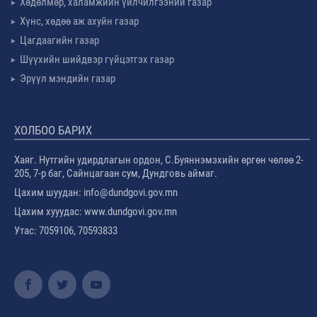
Хөдөлмөр, халамжийн үйлчилгээний газар
Хүнс, хөдөө аж ахуйн газар
Цагдаагийн газар
Шүүхийн шийдвэр гүйцэтгэх газар
Эрүүл мэндийн газар
ХОЛБОО БАРИХ
Хаяг. Нутгийн удирдлагын ордон, С.Буяннэмэхийн өргөн чөлөө 2-
205, 7-р баг, Сайнцагаан сум, Дундговь аймаг.
Цахим шуудан: info@dundgovi.gov.mn
Цахим хууудас: www.dundgovi.gov.mn
Утас: 7059106, 70593833