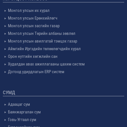
Монгол улсын их хурал
Монгол улсын Ерөнхийлөгч
Монгол улсын засгийн газар
Монгол улсын Төрийн албаны зөвлөл
Монгол улсын авилгатай тэмцэх газар
Аймгийн Иргэдийн төлөөлөгчдийн хурал
Орон нутгийн хөгжлийн сан
Худалдан авах ажиллагааны цахим систем
Дотоод удирдлагын ERP систем
СУМД
Адаацаг сум
Баянжаргалан сум
Говь-Угтаал сум