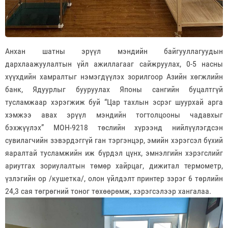
Анхан шатны эрүүл мэндийн байгууллагуудын
дархлаажуулалтын үйл ажиллагааг сайжруулах, 0-5 насны
хүүхдийн хамралтыг нэмэгдүүлэх зорилгоор Азийн хөгжлийн
банк, Ядуурлыг бууруулах Японы сангийн буцалтгүй
тусламжаар хэрэгжиж буй “Цар тахлын эсрэг шуурхай арга
хэмжээ авах эрүүл мэндийн тогтолцооны чадавхыг
бэхжүүлэх” МОН-9218 төслийн хүрээнд нийлүүлэгдсэн
сувилагчийн зэвэрдэггүй ган тэргэнцэр, эмийн хэрэгсэл бүхий
яаралтай тусламжийн иж бүрдэл цүнх, эмнэлгийн хэрэгслийг
ариутгах зориулалтын төмөр хайрцаг, дижитал термометр,
үзлэгийн ор /кушетка/, олон үйлдэлт принтер зэрэг 6 төрлийн
24,3 сая төгрөгний тоног төхөөрөмж, хэрэгсэлээр хангалаа.