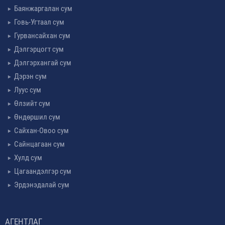
Баянжаргалан сум
Говь-Угтаал сум
Гурвансайхан сум
Дэлгэрцогт сум
Дэлгэрхангай сум
Дэрэн сум
Луус сум
Өлзийт сум
Өндөршил сум
Сайхан-Овоо сум
Сайнцагаан сум
Хулд сум
Цагаандэлгэр сум
Эрдэнэдалай сум
АГЕНТЛАГ