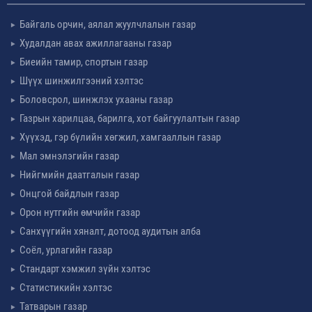
Байгаль орчин, аялал жуулчлалын газар
Худалдан авах ажиллагааны газар
Биеийн тамир, спортын газар
Шүүх шинжилгээний хэлтэс
Боловсрол, шинжлэх ухааны газар
Газрын харилцаа, барилга, хот байгуулалтын газар
Хүүхэд, гэр бүлийн хөгжил, хамгааллын газар
Мал эмнэлэгийн газар
Нийгмийн даатгалын газар
Онцгой байдлын газар
Орон нутгийн өмчийн газар
Санхүүгийн хяналт, дотоод аудитын алба
Соёл, урлагийн газар
Стандарт хэмжил зүйн хэлтэс
Статистикийн хэлтэс
Татварын газар