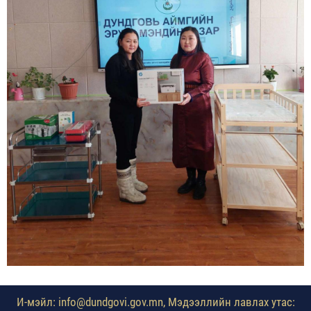
И-мэйл: info@dundgovi.gov.mn, Мэдээллийн лавлах утас: