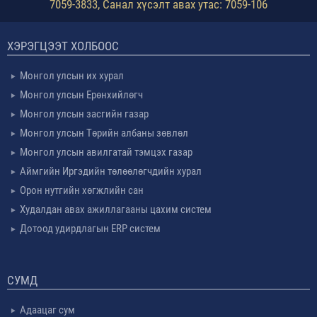
7059-3833, Санал хүсэлт авах утас: 7059-106
ХЭРЭГЦЭЭТ ХОЛБООС
Монгол улсын их хурал
Монгол улсын Ерөнхийлөгч
Монгол улсын засгийн газар
Монгол улсын Төрийн албаны зөвлөл
Монгол улсын авилгатай тэмцэх газар
Аймгийн Иргэдийн төлөөлөгчдийн хурал
Орон нутгийн хөгжлийн сан
Худалдан авах ажиллагааны цахим систем
Дотоод удирдлагын ERP систем
СУМД
Адаацаг сум