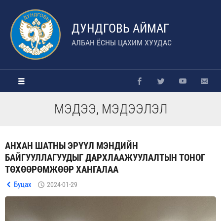
ДУНДГОВЬ АЙМАГ
АЛБАН ЁСНЫ ЦАХИМ ХУУДАС
МЭДЭЭ, МЭДЭЭЛЭЛ
АНХАН ШАТНЫ ЭРҮҮЛ МЭНДИЙН
БАЙГУУЛЛАГУУДЫГ ДАРХЛААЖУУЛАЛТЫН ТОНОГ
ТӨХӨӨРӨМЖӨӨР ХАНГАЛАА
Буцах
2024-01-29