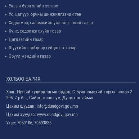
Улсын бүртгэлийн хэлтэс
Ус, цаг уур, орчны шинжилгээний төв
Хөдөлмөр, халамжийн үйлчилгээний газар
Хүнс, хөдөө аж ахуйн газар
Цагдаагийн газар
Шүүхийн шийдвэр гүйцэтгэх газар
Эрүүл мэндийн газар
ХОЛБОО БАРИХ
Хаяг. Нутгийн удирдлагын ордон, С.Буяннэмэхийн өргөн чөлөө 2-
205, 7-р баг, Сайнцагаан сум, Дундговь аймаг.
Цахим шуудан: info@dundgovi.gov.mn
Цахим хууудас: www.dundgovi.gov.mn
Утас: 7059106, 70593833