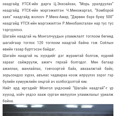
наадгайд УТСХ-ийн дарга Ц.Энхсайхан, “Морь уралдуулах”
наадгайд УТСХ-ийн мэргэжилтэн Ч.Мөнхжаргал, “Хомборой
хаях” наадгайд жолооч Р.Мөнх-Амар, “Дөрвөн бэрх буюу 500”
наадгайд УТСХ-ийн мэргэжилтэн Р.Мөнхбаясгалан нар тус тус
тэргүүллээ.
Шагайн наадгай нь Монголчуудын уламжлалт тоглоом бөгөөд
шагайгаар тоглох 120 тоглоом наадгай байна гэж Соёлын
өвийн газар бүртгэсэн байдаг.
Шагайн наадгай нь хүүхдийг дэг журамтай болгож, нүдний
харааг сайжруулж, ажигч гярхай болгодог. Мөн багаар
ажиллах, манлайлах, тэвчээртэй байх, авхаалжтай байх,
зорьсондоо хүрэх, авъяас чадвараа нээж илрүүлэх зэрэг гэр
бүлийн хүмүүжлийн онцгой ач холбогдолтой юм.
Нийт ард иргэдийг Монгол үндэсний “Шагайн наадгай”-г үр
хүүхэд, хойч үедээ зааж сурган өвлүүлэн уламжлахыг уриалж
байна.