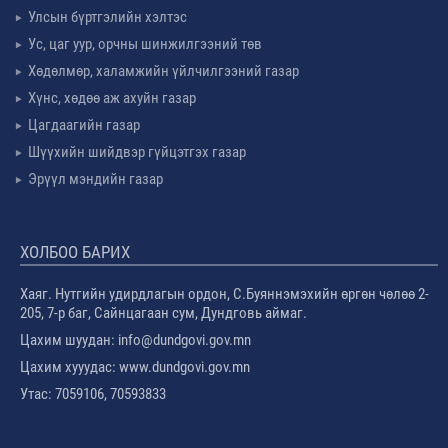
Улсын бүртгэлийн хэлтэс
Ус, цаг уур, орчны шинжилгээний төв
Хөдөлмөр, халамжийн үйлчилгээний газар
Хүнс, хөдөө аж ахуйн газар
Цагдаагийн газар
Шүүхийн шийдвэр гүйцэтгэх газар
Эрүүл мэндийн газар
ХОЛБОО БАРИХ
Хаяг. Нутгийн удирдлагын ордон, С.Буяннэмэхийн өргөн чөлөө 2-
205, 7-р баг, Сайнцагаан сум, Дундговь аймаг.
Цахим шуудан: info@dundgovi.gov.mn
Цахим хууудас: www.dundgovi.gov.mn
Утас: 7059106, 70593833