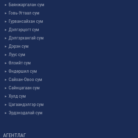
Баянжаргалан сум
Говь-Угтаал сум
Гурвансайхан сум
Дэлгэрцогт сум
Дэлгэрхангай сум
Дэрэн сум
Луус сум
Өлзийт сум
Өндөршил сум
Сайхан-Овоо сум
Сайнцагаан сум
Хулд сум
Цагаандэлгэр сум
Эрдэнэдалай сум
АГЕНТЛАГ