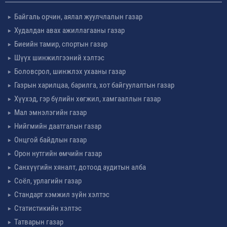
Байгаль орчин, аялал жуулчлалын газар
Худалдан авах ажиллагааны газар
Биеийн тамир, спортын газар
Шүүх шинжилгээний хэлтэс
Боловсрол, шинжлэх ухааны газар
Газрын харилцаа, барилга, хот байгуулалтын газар
Хүүхэд, гэр бүлийн хөгжил, хамгааллын газар
Мал эмнэлэгийн газар
Нийгмийн даатгалын газар
Онцгой байдлын газар
Орон нутгийн өмчийн газар
Санхүүгийн хяналт, дотоод аудитын алба
Соёл, урлагийн газар
Стандарт хэмжил зүйн хэлтэс
Статистикийн хэлтэс
Татварын газар