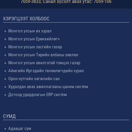
7059-3833, Санал хүсэлт авах утас: 7059-106
ХЭРЭГЦЭЭТ ХОЛБООС
Монгол улсын их хурал
Монгол улсын Ерөнхийлөгч
Монгол улсын засгийн газар
Монгол улсын Төрийн албаны зөвлөл
Монгол улсын авилгатай тэмцэх газар
Аймгийн Иргэдийн төлөөлөгчдийн хурал
Орон нутгийн хөгжлийн сан
Худалдан авах ажиллагааны цахим систем
Дотоод удирдлагын ERP систем
СУМД
Адаацаг сум