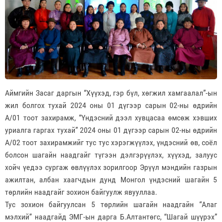
Аймгийн Засаг даргын “Хүүхэд, гэр бүл, хөгжил хамгаалал”-ын
жил болгох тухай 2024 оны 01 дүгээр сарын 02-ны өдрийн
А/01 тоот захирамж, “Үндэсний дээл хувцасаа өмсөж хэвших
уриалга гаргах тухай” 2024 оны 01 дүгээр сарын 02-ны өдрийн
А/02 тоот захирамжийг тус тус хэрэгжүүлэх, үндэсний өв, соёл
болсон шагайн наадгайг түгээн дэлгэрүүлэх, хүүхэд, залуус
хойч үедээ сургаж өвлүүлэх зорилгоор Эрүүл мэндийн газрын
ажилтан, албан хаагчдын дунд Монгол үндэсний шагайн 5
төрлийн наадгайг зохион байгуулж явууллаа.
Тус зохион байгуулсан 5 төрлийн шагайн наадгайн “Алаг
мэлхий” наадгайд ЭМГ-ын дарга Б.Алтантөгс, “Шагай шүүрэх”