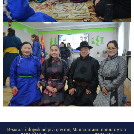
И-мэйл: info@dundgovi.gov.mn, Мэдээллийн лавлах утас: