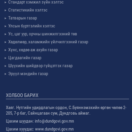
Стандарт хэмжил зүйн хэлтэс
Статистикийн хэлтэс
Татварын газар
Улсын бүртгэлийн хэлтэс
Ус, цаг уур, орчны шинжилгээний төв
Хөдөлмөр, халамжийн үйлчилгээний газар
Хүнс, хөдөө аж ахуйн газар
Цагдаагийн газар
Шүүхийн шийдвэр гүйцэтгэх газар
Эрүүл мэндийн газар
ХОЛБОО БАРИХ
Хаяг. Нутгийн удирдлагын ордон, С.Буяннэмэхийн өргөн чөлөө 2-
205, 7-р баг, Сайнцагаан сум, Дундговь аймаг.
Цахим шуудан: info@dundgovi.gov.mn
Цахим хууудас: www.dundgovi.gov.mn