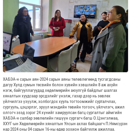
ХАБЭА-н сарын аян-2024 сарын аяны төлөвлөгөөнд тусгагдсаны
дагуу Хулд сумын төсвийн болон хувийн хэвшлийн 8 аж ахуйн
нэгж, байгууллагуудад хөдөлмөрийн аюулгүй байдлыг шалгах
хяналтын хуудсаар эрсдэлийг үнэлж, газар дээр нь зөвлөх
үйлчилгээ үзүүлж, холбогдох хууль тогтоомжийг сурталчлах,
сургууль, цэцэрлэг, эрүүл мэндийн төвийн тогооч, үйлчлэгч, ажил
олгогч эзэд зэрэг 24 хүнийг хамруулсан багц сургалтыг аймгийн
ХАБЭА-н салбар зөвлөлийн гишүүн сургагч багш О.Цэнгэлмаа,
ХХҮГ-ын Хөдөлмөрийн хяналтын Улсын ахлах байцаагч П.Нямсүрэн
нар 2024 оны 04 сарын 16-ны өдөр зохион байгуулж ажиллаа.