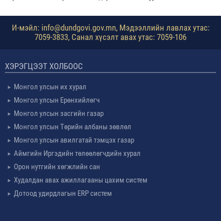
И-мэйл: info@dundgovi.gov.mn, Мэдээллийн лавлах утас:
7059-3833, Санал хүсэлт авах утас: 7059-106
ХЭРЭГЦЭЭТ ХОЛБООС
Монгол улсын их хурал
Монгол улсын Ерөнхийлөгч
Монгол улсын засгийн газар
Монгол улсын Төрийн албаны зөвлөл
Монгол улсын авилгатай тэмцэх газар
Аймгийн Иргэдийн төлөөлөгчдийн хурал
Орон нутгийн хөгжлийн сан
Худалдан авах ажиллагааны цахим систем
Дотоод удирдлагын ERP систем