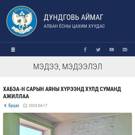
ДУНДГОВЬ АЙМАГ
АЛБАН ЁСНЫ ЦАХИМ ХУУДАС
МЭДЭЭ, МЭДЭЭЛЭЛ
ХАБЭА-Н САРЫН АЯНЫ ХҮРЭЭНД ХУЛД СУМАНД
АЖИЛЛАА
Буцах
2024-04-17