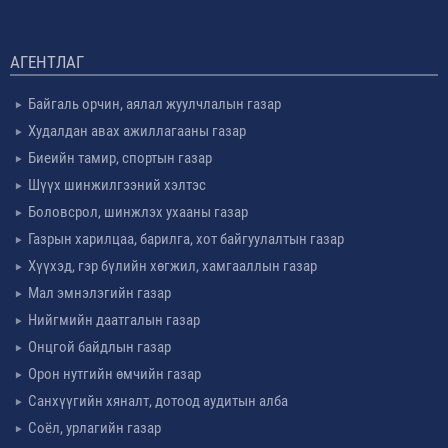
АГЕНТЛАГ
Байгаль орчин, аялал жуулчлалын газар
Худалдан авах ажиллагааны газар
Биеийн тамир, спортын газар
Шүүх шинжилгээний хэлтэс
Боловсрол, шинжлэх ухааны газар
Газрын харилцаа, барилга, хот байгуулалтын газар
Хүүхэд, гэр бүлийн хөгжил, хамгааллын газар
Мал эмнэлэгийн газар
Нийгмийн даатгалын газар
Онцгой байдлын газар
Орон нутгийн өмчийн газар
Санхүүгийн хяналт, дотоод аудитын алба
Соёл, урлагийн газар