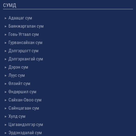
СУМД
Адаацаг сум
Баянжаргалан сум
Говь-Угтаал сум
Гурвансайхан сум
Дэлгэрцогт сум
Дэлгэрхангай сум
Дэрэн сум
Луус сум
Өлзийт сум
Өндөршил сум
Сайхан-Овоо сум
Сайнцагаан сум
Хулд сум
Цагаандэлгэр сум
Эрдэнэдалай сум