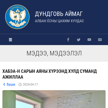
ДУНДГОВЬ АЙМАГ
АЛБАН ЁСНЫ ЦАХИМ ХУУДАС
МЭДЭЭ, МЭДЭЭЛЭЛ
ХАБЭА-Н САРЫН АЯНЫ ХҮРЭЭНД ХУЛД СУМАНД
АЖИЛЛАА
Буцах
2024-04-17