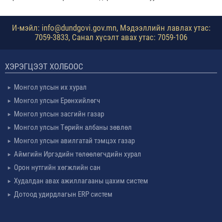
И-мэйл: info@dundgovi.gov.mn, Мэдээллийн лавлах утас:
7059-3833, Санал хүсэлт авах утас: 7059-106
ХЭРЭГЦЭЭТ ХОЛБООС
Монгол улсын их хурал
Монгол улсын Ерөнхийлөгч
Монгол улсын засгийн газар
Монгол улсын Төрийн албаны зөвлөл
Монгол улсын авилгатай тэмцэх газар
Аймгийн Иргэдийн төлөөлөгчдийн хурал
Орон нутгийн хөгжлийн сан
Худалдан авах ажиллагааны цахим систем
Дотоод удирдлагын ERP систем