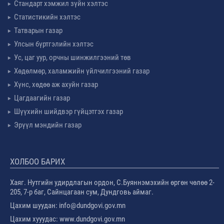
Стандарт хэмжил зүйн хэлтэс
Статистикийн хэлтэс
Татварын газар
Улсын бүртгэлийн хэлтэс
Ус, цаг уур, орчны шинжилгээний төв
Хөдөлмөр, халамжийн үйлчилгээний газар
Хүнс, хөдөө аж ахуйн газар
Цагдаагийн газар
Шүүхийн шийдвэр гүйцэтгэх газар
Эрүүл мэндийн газар
ХОЛБОО БАРИХ
Хаяг. Нутгийн удирдлагын ордон, С.Буяннэмэхийн өргөн чөлөө 2-
205, 7-р баг, Сайнцагаан сум, Дундговь аймаг.
Цахим шуудан: info@dundgovi.gov.mn
Цахим хууудас: www.dundgovi.gov.mn