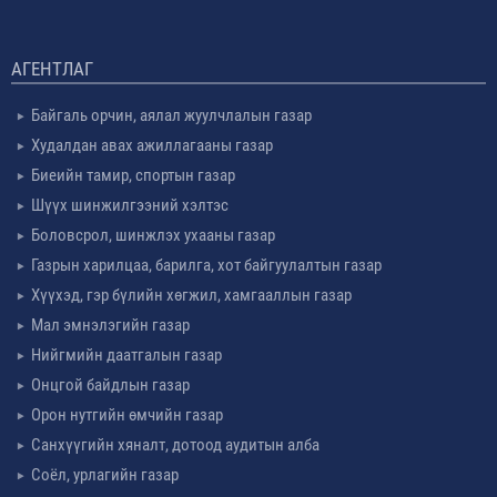
АГЕНТЛАГ
Байгаль орчин, аялал жуулчлалын газар
Худалдан авах ажиллагааны газар
Биеийн тамир, спортын газар
Шүүх шинжилгээний хэлтэс
Боловсрол, шинжлэх ухааны газар
Газрын харилцаа, барилга, хот байгуулалтын газар
Хүүхэд, гэр бүлийн хөгжил, хамгааллын газар
Мал эмнэлэгийн газар
Нийгмийн даатгалын газар
Онцгой байдлын газар
Орон нутгийн өмчийн газар
Санхүүгийн хяналт, дотоод аудитын алба
Соёл, урлагийн газар