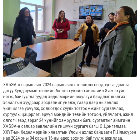
ХАБЭА-н сарын аян-2024 сарын аяны төлөвлөгөөнд тусгагдсаны
дагуу Хулд сумын төсвийн болон хувийн хэвшлийн 8 аж ахуйн
нэгж, байгууллагуудад хөдөлмөрийн аюулгүй байдлыг шалгах
хяналтын хуудсаар эрсдэлийг үнэлж, газар дээр нь зөвлөх
үйлчилгээ үзүүлж, холбогдох хууль тогтоомжийг сурталчлах,
сургууль, цэцэрлэг, эрүүл мэндийн төвийн тогооч, үйлчлэгч, ажил
олгогч эзэд зэрэг 24 хүнийг хамруулсан багц сургалтыг аймгийн
ХАБЭА-н салбар зөвлөлийн гишүүн сургагч багш О.Цэнгэлмаа,
ХХҮГ-ын Хөдөлмөрийн хяналтын Улсын ахлах байцаагч П.Нямсүрэн
нар 2024 оны 04 сарын 16-ны өдөр зохион байгуулж ажиллаа.