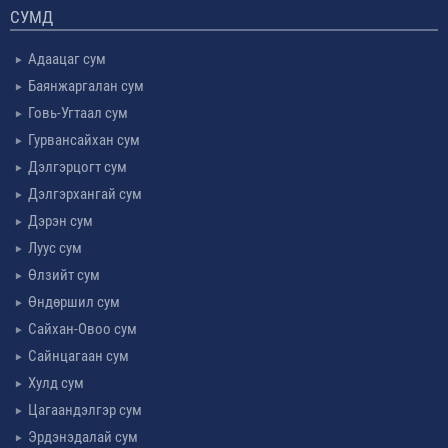
СУМД
Адаацаг сум
Баянжаргалан сум
Говь-Угтаал сум
Гурвансайхан сум
Дэлгэрцогт сум
Дэлгэрхангай сум
Дэрэн сум
Луус сум
Өлзийт сум
Өндөршил сум
Сайхан-Овоо сум
Сайнцагаан сум
Хулд сум
Цагаандэлгэр сум
Эрдэнэдалай сум