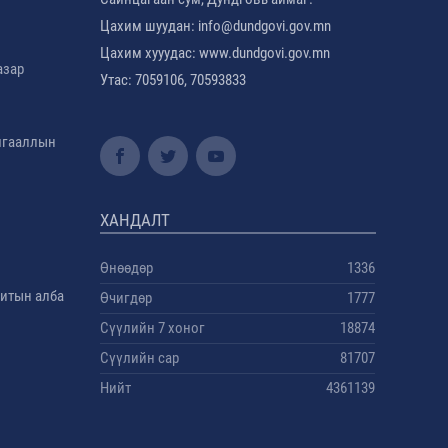
Цахим шуудан: info@dundgovi.gov.mn
Цахим хууудас: www.dundgovi.gov.mn
азар
Утас: 7059106, 70593833
амгааллын
ХАНДАЛТ
Өнөөдөр
1336
дитын алба
Өчигдөр
1777
Сүүлийн 7 хоног
18874
Сүүлийн сар
81707
Нийт
4361139