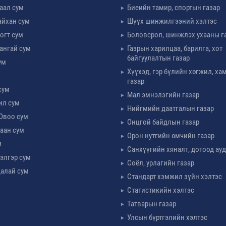
таал сум
Биеийн тамир, спортын газар
айхан сум
Шүүх шинжилгээний хэлтэс
огт сум
Боловсрол, шинжлэх ухааны г
ангай сум
Газрын харилцаа, барилга, хот
байгуулалтын газар
ум
Хүүхэд, гэр бүлийн хөгжил, х
м
газар
сум
Мал эмнэлэгийн газар
ил сум
Нийгмийн даатгалын газар
Овоо сум
Онцгой байдлын газар
аан сум
Орон нутгийн өмчийн газар
м
Санхүүгийн хяналт, дотоод ау
элгэр сум
Соёл, урлагийн газар
алай сум
Стандарт хэмжил зүйн хэлтэс
Статистикийн хэлтэс
Татварын газар
Улсын бүртгэлийн хэлтэс