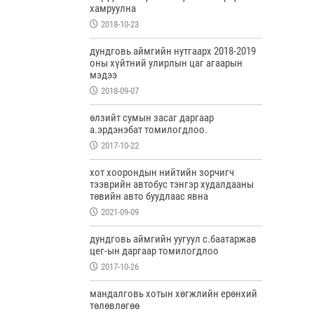
хамруулна
2018-10-23
дундговь аймгийн нутгаарх 2018-2019
оны хүйтний улирлын цаг агаарын
мэдээ
2018-09-07
өлзийт сумын засаг даргаар
а.эрдэнэбат томилогдлоо.
2017-10-22
хот хоорондын нийтийн зорчигч
тээврийн автобус тэнгэр худалдааны
төвийн авто буудлаас явна
2021-09-09
дундговь аймгийн уугуул с.баатаржав
цег-ын даргаар томилогдлоо
2017-10-26
мандалговь хотын хөгжлийн ерөнхий
төлөвлөгөө