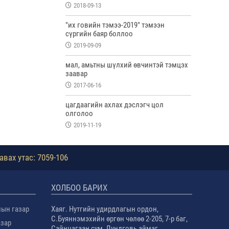
2018-09-13
"их говийн тэмээ-2019" тэмээн
сүргийн баяр боллоо
2019-09-09
мал, амьтны шүлхий өвчинтэй тэмцэх
заавар
2017-06-16
цагдаагийн ахлах дэслэгч цол
олголоо
2019-11-19
авах утас: 7059-106
ХОЛБОО БАРИХ
лын газар
Хаяг. Нутгийн удирдлагын ордон,
С.Буяннэмэхийн өргөн чөлөө 2-205, 7-р баг,
азар
Сайнцагаан сум, Дундговь аймаг.