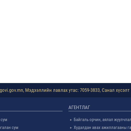
ovi.gov.mn, Мэдээллийн лавлах утас: 7059-3833, Санал хүсэлт 
АГЕНТЛАГ
 сум
Байгаль орчин, аялал жуулчла
галан сум
Худалдан авах ажиллагааны г