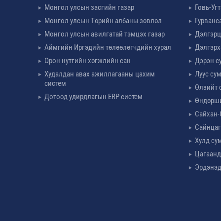
Монгол улсын засгийн газар
Говь-Уг
Монгол улсын Төрийн албаны зөвлөл
Гурванс
Монгол улсын авилгатай тэмцэх газар
Дэлгэрц
Аймгийн Иргэдийн төлөөлөгчдийн хурал
Дэлгэрх
Орон нутгийн хөгжлийн сан
Дэрэн с
Худалдан авах ажиллагааны цахим
Луус су
систем
Өлзийт 
Дотоод удирдлагын ERP систем
Өндөрш
Сайхан-
Сайнцаг
Хулд су
Цагаанд
Эрдэнэд