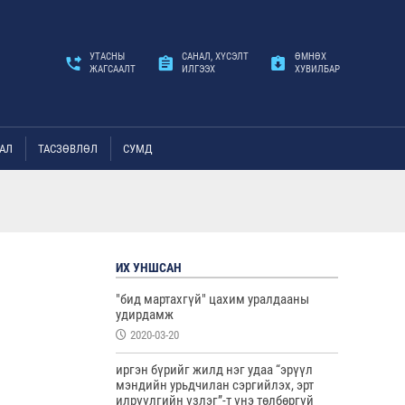
УТАСНЫ
САНАЛ, ХҮСЭЛТ
ӨМНӨХ
ЖАГСААЛТ
ИЛГЭЭХ
ХУВИЛБАР
АЛ
ТАСЗӨВЛӨЛ
СУМД
ИХ УНШСАН
"бид мартахгүй" цахим уралдааны
удирдамж
2020-03-20
иргэн бүрийг жилд нэг удаа “эрүүл
мэндийн урьдчилан сэргийлэх, эрт
илрүүлгийн үзлэг”-т үнэ төлбөргүй