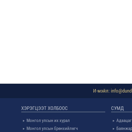
И-мэйл: info@dundg
ХЭРЭГЦЭЭТ ХОЛБООС
СУМД
Монгол улсын их хурал
Адаацаг
Монгол улсын Ерөнхийлөгч
Баянжар