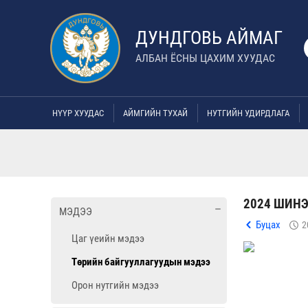
ДУНДГОВЬ АЙМАГ
АЛБАН ЁСНЫ ЦАХИМ ХУУДАС
НҮҮР ХУУДАС
АЙМГИЙН ТУХАЙ
НУТГИЙН УДИРДЛАГА
2024 ШИН
МЭДЭЭ
Буцах
2
Цаг үеийн мэдээ
Төрийн байгууллагуудын мэдээ
Орон нутгийн мэдээ