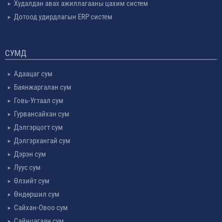
Худалдан авах ажиллагааны цахим систем
Дотоод удирдлагын ERP систем
СУМД
Адаацаг сум
Баянжаргалан сум
Говь-Угтаал сум
Гурвансайхан сум
Дэлгэрцогт сум
Дэлгэрхангай сум
Дэрэн сум
Луус сум
Өлзийт сум
Өндөршил сум
Сайхан-Овоо сум
Сайнцагаан сум