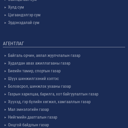
Хулд сум
Цагаандэлгэр сум
Эрдэнэдалай сум
АГЕНТЛАГ
Байгаль орчин, аялал жуулчлалын газар
Худалдан авах ажиллагааны газар
Биеийн тамир, спортын газар
Шүүх шинжилгээний хэлтэс
Боловсрол, шинжлэх ухааны газар
Газрын харилцаа, барилга, хот байгуулалтын газар
Хүүхэд, гэр бүлийн хөгжил, хамгааллын газар
Мал эмнэлэгийн газар
Нийгмийн даатгалын газар
Онцгой байдлын газар