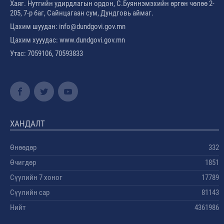
Хаяг. Нутгийн удирдлагын ордон, С.Буяннэмэхийн өргөн чөлөө 2-
205, 7-р баг, Сайнцагаан сум, Дундговь аймаг.
Цахим шуудан: info@dundgovi.gov.mn
Цахим хууудас: www.dundgovi.gov.mn
Утас: 7059106, 70593833
ХАНДАЛТ
Өнөөдөр
332
Өчигдөр
1851
Сүүлийн 7 хоног
17789
Сүүлийн сар
81143
Нийт
4361986