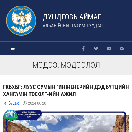
ДУНДГОВЬ АЙМАГ
АЛБАН ЁСНЫ ЦАХИМ ХУУДАС
МЭДЭЭ, МЭДЭЭЛЭЛ
ГХБХБГ: ЛУУС СУМЫН “ИНЖЕНЕРИЙН ДЭД БҮТЦИЙН
ХАНГАМЖ ТӨСӨЛ”-ИЙН АЖИЛ
Буцах
2024-06-20