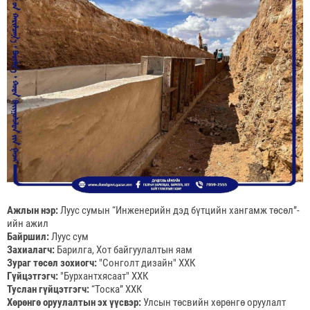
Ажлын нэр: 
Луус сумын “Инженерийн дэд бүтцийн хангамж төсөл”-
ийн ажил
Байршил: 
Луус сум
Захиалагч:
 Барилга, Хот байгуулалтын яам
Зураг төсөл зохиогч:
 "Сонголт дизайн" ХХК
Гүйцэтгэгч: 
"Бурхантхясаат" ХХК
Туслан гүйцэтгэгч:
 “Тоска” ХХК
Хөрөнгө оруулалтын эх үүсвэр:
 Улсын төсвийн хөрөнгө оруулалт