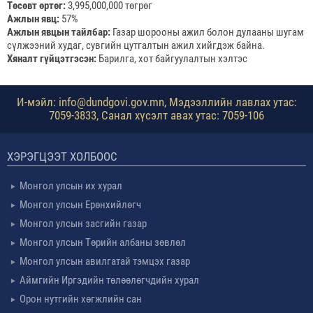
Төсөвт өртөг:
 3,995,000,000 төгрөг
Ажлын явц: 
57%
Ажлын явцын тайлбар:
 Газар шорооны ажил болон дулааны шугам 
сүлжээний худаг, сувгийн цутгалтын ажил хийгдэж байна.
Хяналт гүйцэтгэсэн: 
Барилга, хот байгуулалтын хэлтэс
И-мэйл: info@dundgovi.gov.mn, Мэдээллийн лавлах утас:
7059-3833, Санал хүсэлт авах утас: 7059-106
ХЭРЭГЦЭЭТ ХОЛБООС
Монгол улсын их хурал
Монгол улсын Ерөнхийлөгч
Монгол улсын засгийн газар
Монгол улсын Төрийн албаны зөвлөл
Монгол улсын авилгатай тэмцэх газар
Аймгийн Иргэдийн төлөөлөгчдийн хурал
Орон нутгийн хөгжлийн сан