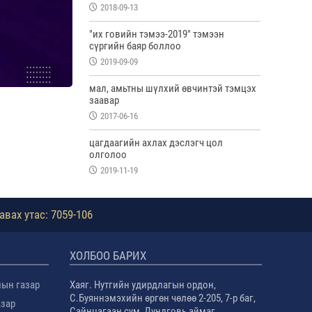
2018-09-13
"их говийн тэмээ-2019" тэмээн
сүргийн баяр боллоо
2019-09-09
мал, амьтны шүлхий өвчинтэй тэмцэх
заавар
2017-06-16
цагдаагийн ахлах дэслэгч цол
олголоо
2019-11-19
авах утас: 7059-106
ХОЛБОО БАРИХ
лын газар
Хаяг. Нутгийн удирдлагын ордон,
С.Буяннэмэхийн өргөн чөлөө 2-205, 7-р баг,
азар
Сайнцагаан сум, Дундговь аймаг.