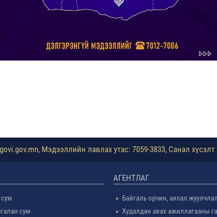
ovi.gov.mn, Мэдээллийн лавлах утас: 7059-3833, Санал хүсэлт 
АГЕНТЛАГ
 сум
Байгаль орчин, аялал жуулчла
галан сум
Худалдан авах ажиллагааны г