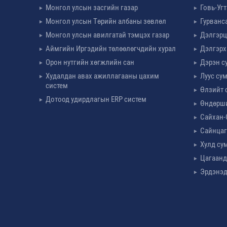
Монгол улсын засгийн газар
Говь-Уг
Монгол улсын Төрийн албаны зөвлөл
Гурванс
Монгол улсын авилгатай тэмцэх газар
Дэлгэрц
Аймгийн Иргэдийн төлөөлөгчдийн хурал
Дэлгэрх
Орон нутгийн хөгжлийн сан
Дэрэн с
Худалдан авах ажиллагааны цахим
Луус су
систем
Өлзийт 
Дотоод удирдлагын ERP систем
Өндөрш
Сайхан-
Сайнцаг
Хулд су
Цагаанд
Эрдэнэд