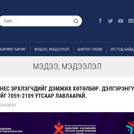
БАРИМТ БИЧИГ
МЭДЭЭ, МЭДЭЭЛЭЛ
ШИЛЭН ТӨСӨВ
ИЛ ТОД БАЙД
МЭДЭЭ, МЭДЭЭЛЭЛ
ЗНЕС ЭРХЛЭГЧДИЙГ ДЭМЖИХ ХӨТӨЛБӨР. ДЭЛГЭРЭНГ
Г 7059-2109 УТСААР ЛАВЛААРАЙ.
024-08-05