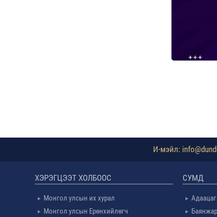
И-мэйл: info@dundg
ХЭРЭГЦЭЭТ ХОЛБООС
СУМД
Монгол улсын их хурал
Адаацаг
Монгол улсын Ерөнхийлөгч
Баянжар