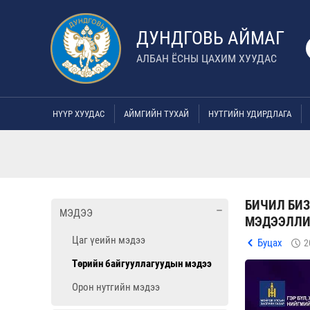
ДУНДГОВЬ АЙМАГ
АЛБАН ЁСНЫ ЦАХИМ ХУУДАС
НҮҮР ХУУДАС
АЙМГИЙН ТУХАЙ
НУТГИЙН УДИРДЛАГА
БИЧИЛ БИ
МЭДЭЭ
МЭДЭЭЛЛИЙ
Цаг үеийн мэдээ
Буцах
2
Төрийн байгууллагуудын мэдээ
Орон нутгийн мэдээ