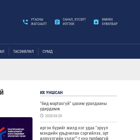
УТАСНЫ
САНАЛ, ХҮСЭЛТ
ӨМНӨХ
ЖАГСААЛТ
ИЛГЭЭХ
ХУВИЛБАР
АЛ
ТАСЗӨВЛӨЛ
СУМД
ҮЙ
ИХ УНШСАН
"бид мартахгүй" цахим уралдааны
удирдамж
2020-03-20
иргэн бүрийг жилд нэг удаа “эрүүл
мэндийн урьдчилан сэргийлэх, эрт
илрүүлгийн үзлэг”-т үнэ төлбөргүй