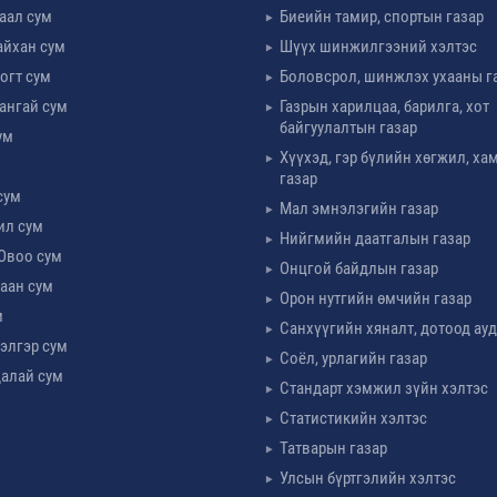
таал сум
Биеийн тамир, спортын газар
айхан сум
Шүүх шинжилгээний хэлтэс
огт сум
Боловсрол, шинжлэх ухааны г
ангай сум
Газрын харилцаа, барилга, хот
байгуулалтын газар
ум
Хүүхэд, гэр бүлийн хөгжил, х
м
газар
сум
Мал эмнэлэгийн газар
ил сум
Нийгмийн даатгалын газар
Овоо сум
Онцгой байдлын газар
аан сум
Орон нутгийн өмчийн газар
м
Санхүүгийн хяналт, дотоод ау
элгэр сум
Соёл, урлагийн газар
алай сум
Стандарт хэмжил зүйн хэлтэс
Статистикийн хэлтэс
Татварын газар
Улсын бүртгэлийн хэлтэс