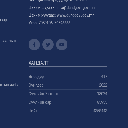
Цахим шуудан: info@dundgovi.gov.mn
Цахим хууудас: www.dundgovi.gov.mn
азар
Утас: 7059106, 70593833
амгааллын
ХАНДАЛТ
Өнөөдөр
417
дитын алба
Өчигдөр
2022
Сүүлийн 7 хоног
18024
Сүүлийн сар
85955
Нийт
4358443