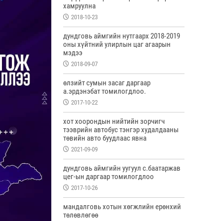
хамруулна
2018-10-23
дундговь аймгийн нутгаарх 2018-2019
оны хүйтний улирлын цаг агаарын
мэдээ
2018-09-07
өлзийт сумын засаг даргаар
а.эрдэнэбат томилогдлоо.
2017-10-22
хот хоорондын нийтийн зорчигч
тээврийн автобус тэнгэр худалдааны
төвийн авто буудлаас явна
2021-09-09
дундговь аймгийн уугуул с.баатаржав
цег-ын даргаар томилогдлоо
2017-10-26
мандалговь хотын хөгжлийн ерөнхий
төлөвлөгөө