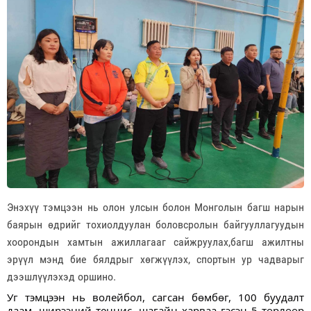
Энэхүү тэмцээн нь олон улсын болон Монголын багш нарын
баярын өдрийг тохиолдуулан боловсролын байгууллагуудын
хоорондын хамтын ажиллагааг сайжруулах,багш ажилтны
эрүүл мэнд бие бялдрыг хөгжүүлэх, спортын ур чадварыг
дээшлүүлэхэд оршино.
Уг тэмцээн нь волейбол, сагсан бөмбөг, 100 буудалт 
даам, ширээний теннис, шагайн харваа гэсэн 5 төрлөөр 