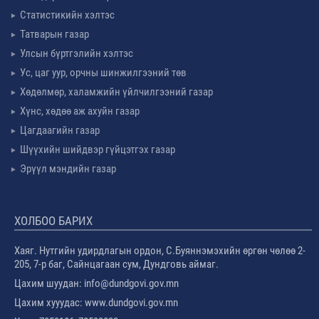
Статистикийн хэлтэс
Татварын газар
Улсын бүртгэлийн хэлтэс
Ус, цаг уур, орчны шинжилгээний төв
Хөдөлмөр, халамжийн үйлчилгээний газар
Хүнс, хөдөө аж ахуйн газар
Цагдаагийн газар
Шүүхийн шийдвэр гүйцэтгэх газар
Эрүүл мэндийн газар
ХОЛБОО БАРИХ
Хаяг. Нутгийн удирдлагын ордон, С.Буяннэмэхийн өргөн чөлөө 2-
205, 7-р баг, Сайнцагаан сум, Дундговь аймаг.
Цахим шуудан: info@dundgovi.gov.mn
Цахим хууудас: www.dundgovi.gov.mn