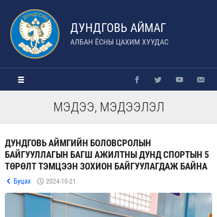
ДУНДГОВЬ АЙМАГ
АЛБАН ЁСНЫ ЦАХИМ ХУУДАС
МЭДЭЭ, МЭДЭЭЛЭЛ
ДУНДГОВЬ АЙМГИЙН БОЛОВСРОЛЫН
БАЙГУУЛЛАГЫН БАГШ АЖИЛТНЫ ДУНД СПОРТЫН 5
ТӨРӨЛТ ТЭМЦЭЭН ЗОХИОН БАЙГУУЛАГДАЖ БАЙНА
Буцах
2024-10-21