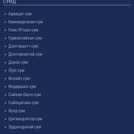
СУМД
Адаацаг сум
Баянжаргалан сум
Говь-Угтаал сум
Гурвансайхан сум
Дэлгэрцогт сум
Дэлгэрхангай сум
Дэрэн сум
Луус сум
Өлзийт сум
Өндөршил сум
Сайхан-Овоо сум
Сайнцагаан сум
Хулд сум
Цагаандэлгэр сум
Эрдэнэдалай сум