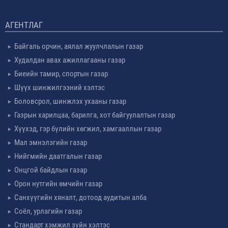
АГЕНТЛАГ
Байгаль орчин, аялал жуулчлалын газар
Худалдан авах ажиллагааны газар
Биеийн тамир, спортын газар
Шүүх шинжилгээний хэлтэс
Боловсрол, шинжлэх ухааны газар
Газрын харилцаа, барилга, хот байгуулалтын газар
Хүүхэд, гэр бүлийн хөгжил, хамгааллын газар
Мал эмнэлэгийн газар
Нийгмийн даатгалын газар
Онцгой байдлын газар
Орон нутгийн өмчийн газар
Санхүүгийн хяналт, дотоод аудитын алба
Соёл, урлагийн газар
Стандарт хэмжил зүйн хэлтэс