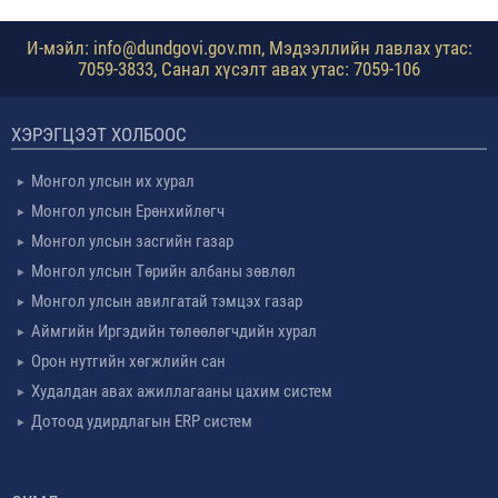
И-мэйл: info@dundgovi.gov.mn, Мэдээллийн лавлах утас:
7059-3833, Санал хүсэлт авах утас: 7059-106
ХЭРЭГЦЭЭТ ХОЛБООС
Монгол улсын их хурал
Монгол улсын Ерөнхийлөгч
Монгол улсын засгийн газар
Монгол улсын Төрийн албаны зөвлөл
Монгол улсын авилгатай тэмцэх газар
Аймгийн Иргэдийн төлөөлөгчдийн хурал
Орон нутгийн хөгжлийн сан
Худалдан авах ажиллагааны цахим систем
Дотоод удирдлагын ERP систем