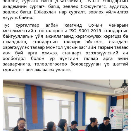
зөвлөх, сургагч багш Д.Батсайхан, ОУ-ын стандартын 
академийн сургагч багш, зөвлөх С.Оюунтөгс, аудитор, 
зөвлөх багш Б.Жавхлан нар сургалт, зөвлөх үйлчилгээ 
үзүүлж байна.
Тус сургалтаар албан хаагчид ОУ-ын чанарын 
менежментийн тогтолцооны ISO 9001:2015 стандартыг 
байгууллагын үйл ажиллагаанд хэрэгжүүлэх хэрэгцээ ба 
шаардлага, стандартын талаарх ойлголт, стандарт 
хэрэгжүүлэх талаар Монгол улсын засгийн газрын талаас 
авч буй арга хэмжээ, стандарт хэрэгжүүлсний ач 
холбогдол болон үр дүнгийн талаар арга зүйн 
зааварчилга, төлөвлөгөөгөө боловсруулан үе шаттай 
сургалтыг авч ажлаа эхлүүллээ.