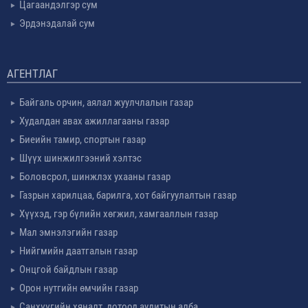
Цагаандэлгэр сум
Эрдэнэдалай сум
АГЕНТЛАГ
Байгаль орчин, аялал жуулчлалын газар
Худалдан авах ажиллагааны газар
Биеийн тамир, спортын газар
Шүүх шинжилгээний хэлтэс
Боловсрол, шинжлэх ухааны газар
Газрын харилцаа, барилга, хот байгуулалтын газар
Хүүхэд, гэр бүлийн хөгжил, хамгааллын газар
Мал эмнэлэгийн газар
Нийгмийн даатгалын газар
Онцгой байдлын газар
Орон нутгийн өмчийн газар
Санхүүгийн хяналт, дотоод аудитын алба