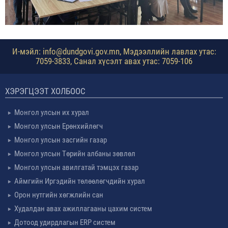
И-мэйл: info@dundgovi.gov.mn, Мэдээллийн лавлах утас:
7059-3833, Санал хүсэлт авах утас: 7059-106
ХЭРЭГЦЭЭТ ХОЛБООС
Монгол улсын их хурал
Монгол улсын Ерөнхийлөгч
Монгол улсын засгийн газар
Монгол улсын Төрийн албаны зөвлөл
Монгол улсын авилгатай тэмцэх газар
Аймгийн Иргэдийн төлөөлөгчдийн хурал
Орон нутгийн хөгжлийн сан
Худалдан авах ажиллагааны цахим систем
Дотоод удирдлагын ERP систем