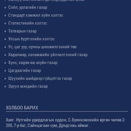
Соёл, урлагийн газар
Стандарт хэмжил зүйн хэлтэс
Статистикийн хэлтэс
Татварын газар
Улсын бүртгэлийн хэлтэс
Ус, цаг уур, орчны шинжилгээний төв
Хөдөлмөр, халамжийн үйлчилгээний газар
Хүнс, хөдөө аж ахуйн газар
Цагдаагийн газар
Шүүхийн шийдвэр гүйцэтгэх газар
Эрүүл мэндийн газар
ХОЛБОО БАРИХ
Хаяг. Нутгийн удирдлагын ордон, С.Буяннэмэхийн өргөн чөлөө 2-
205, 7-р баг, Сайнцагаан сум, Дундговь аймаг.