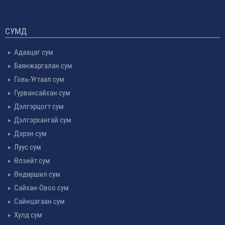
СУМД
Адаацаг сум
Баянжаргалан сум
Говь-Угтаал сум
Гурвансайхан сум
Дэлгэрцогт сум
Дэлгэрхангай сум
Дэрэн сум
Луус сум
Өлзийт сум
Өндөршил сум
Сайхан-Овоо сум
Сайнцагаан сум
Хулд сум