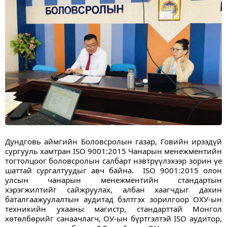
Дундговь аймгийн Боловсролын газар, Говийн ирээдүй 
сургууль хамтран ISO 9001:2015 Чанарын менежментийн 
тогтолцоог боловсролын салбарт нэвтрүүлэхээр зорин үе 
шаттай сургалтуудыг авч байна.  ISO 9001:2015 олон 
улсын чанарын менежментийн стандартын 
хэрэгжилтийг сайжруулах, албан хаагчдыг дахин 
баталгаажуулалтын аудитад бэлтгэх зорилгоор ОХУ-ын 
техникийн ухааны магистр, стандарттай Монгол 
хөтөлбөрийг 
санаачлагч, ОУ-ын бүртгэлтэй ISO аудитор, 