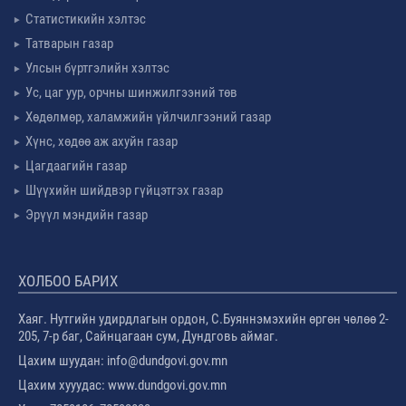
Статистикийн хэлтэс
Татварын газар
Улсын бүртгэлийн хэлтэс
Ус, цаг уур, орчны шинжилгээний төв
Хөдөлмөр, халамжийн үйлчилгээний газар
Хүнс, хөдөө аж ахуйн газар
Цагдаагийн газар
Шүүхийн шийдвэр гүйцэтгэх газар
Эрүүл мэндийн газар
ХОЛБОО БАРИХ
Хаяг. Нутгийн удирдлагын ордон, С.Буяннэмэхийн өргөн чөлөө 2-
205, 7-р баг, Сайнцагаан сум, Дундговь аймаг.
Цахим шуудан: info@dundgovi.gov.mn
Цахим хууудас: www.dundgovi.gov.mn