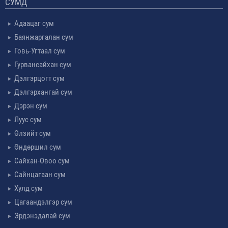
СУМД
Адаацаг сум
Баянжаргалан сум
Говь-Угтаал сум
Гурвансайхан сум
Дэлгэрцогт сум
Дэлгэрхангай сум
Дэрэн сум
Луус сум
Өлзийт сум
Өндөршил сум
Сайхан-Овоо сум
Сайнцагаан сум
Хулд сум
Цагаандэлгэр сум
Эрдэнэдалай сум