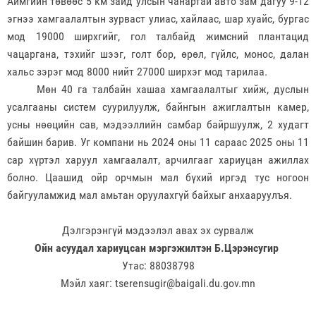
Аймгийн төвөөс 5 км зайд улсын чанартай авто зам дагуу 9-12
эгнээ хамгаалалтын зурваст улиас, хайлаас, шар хуайс, бургас
мод 19000 ширхгийг, гол талбайд жимсний плантацид
чацаргана, тэхийг шээг, голт бор, өрөл, гүйлс, монос, далан
хальс зэрэг мод 8000 нийт 27000 ширхэг мод тарилаа.
Мөн 40 га талбайн хашаа хамгаалалтыг хийж, дуслын
усалгааны систем суурилуулж, байнгын ажиглалтын камер,
усны нөөцийн сав, мэдээллийн самбар байршуулж, 2 худагт
байшин барив. Уг компани нь 2024 оны 11 сараас 2025 оны 11
сар хүртэл харуул хамгаалалт, арчилгааг хариуцан ажиллах
болно. Цаашид ойр орчмын мал бүхий иргэд тус ногоон
байгууламжид мал амьтан оруулахгүй байхыг анхааруулъя.
Дэлгэрэнгүй мэдээлэл авах эх сурвалж
Ойн асуудал хариуцсан мэргэжилтэн Б.Цэрэнсугир
Утас: 88038798
Мэйл хаяг: tserensugir@baigali.du.gov.mn