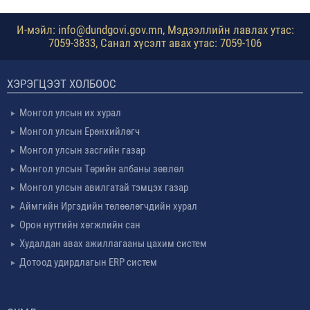
И-мэйл: info@dundgovi.gov.mn, Мэдээллийн лавлах утас:
7059-3833, Санал хүсэлт авах утас: 7059-106
ХЭРЭГЦЭЭТ ХОЛБООС
Монгол улсын их хурал
Монгол улсын Ерөнхийлөгч
Монгол улсын засгийн газар
Монгол улсын Төрийн албаны зөвлөл
Монгол улсын авилгатай тэмцэх газар
Аймгийн Иргэдийн төлөөлөгчдийн хурал
Орон нутгийн хөгжлийн сан
Худалдан авах ажиллагааны цахим систем
Дотоод удирдлагын ERP систем