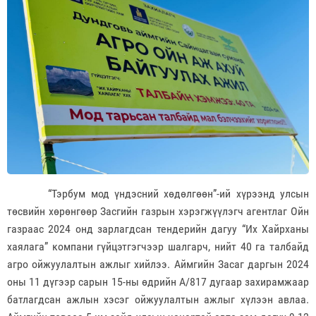
“Тэрбум мод үндэсний хөдөлгөөн”-ий хүрээнд улсын
төсвийн хөрөнгөөр Засгийн газрын хэрэгжүүлэгч агентлаг Ойн
газраас 2024 онд зарлагдсан тендерийн дагуу “Их Хайрханы
хаялага” компани гүйцэтгэгчээр шалгарч, нийт 40 га талбайд
агро ойжуулалтын ажлыг хийлээ. Аймгийн Засаг даргын 2024
оны 11 дүгээр сарын 15-ны өдрийн А/817 дугаар захирамжаар
батлагдсан ажлын хэсэг ойжуулалтын ажлыг хүлээн авлаа.