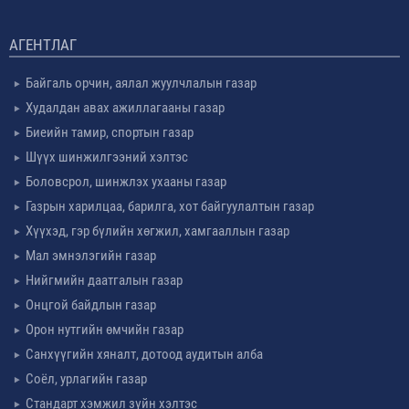
АГЕНТЛАГ
Байгаль орчин, аялал жуулчлалын газар
Худалдан авах ажиллагааны газар
Биеийн тамир, спортын газар
Шүүх шинжилгээний хэлтэс
Боловсрол, шинжлэх ухааны газар
Газрын харилцаа, барилга, хот байгуулалтын газар
Хүүхэд, гэр бүлийн хөгжил, хамгааллын газар
Мал эмнэлэгийн газар
Нийгмийн даатгалын газар
Онцгой байдлын газар
Орон нутгийн өмчийн газар
Санхүүгийн хяналт, дотоод аудитын алба
Соёл, урлагийн газар
Стандарт хэмжил зүйн хэлтэс