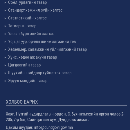
Соёл, урлагийн газар
Стандарт хэмжил зүйн хэлтэс
Статистикийн хэлтэс
Татварын газар
Улсын бүртгэлийн хэлтэс
Ус, цаг уур, орчны шинжилгээний төв
Хөдөлмөр, халамжийн үйлчилгээний газар
Хүнс, хөдөө аж ахуйн газар
Цагдаагийн газар
Шүүхийн шийдвэр гүйцэтгэх газар
Эрүүл мэндийн газар
ХОЛБОО БАРИХ
Хаяг. Нутгийн удирдлагын ордон, С.Буяннэмэхийн өргөн чөлөө 2-
205, 7-р баг, Сайнцагаан сум, Дундговь аймаг.
Цахим шуудан: info@dundgovi.gov.mn