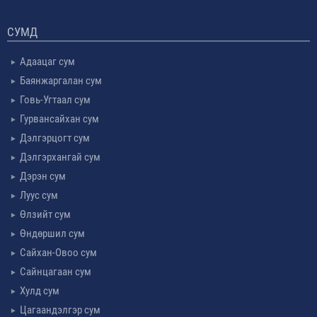
СУМД
Адаацаг сум
Баянжаргалан сум
Говь-Угтаал сум
Гурвансайхан сум
Дэлгэрцогт сум
Дэлгэрхангай сум
Дэрэн сум
Луус сум
Өлзийт сум
Өндөршил сум
Сайхан-Овоо сум
Сайнцагаан сум
Хулд сум
Цагаандэлгэр сум