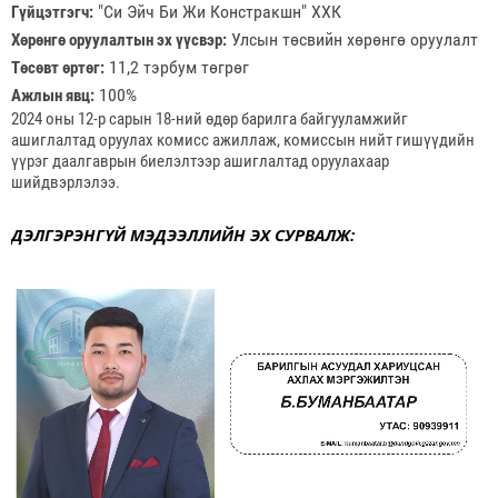
 "Си Эйч Би Жи Констракшн" ХХК
Гүйцэтгэгч:
 Улсын төсвийн хөрөнгө оруулалт
Хөрөнгө оруулалтын эх үүсвэр:
 11,2 тэрбум төгрөг
Төсөвт өртөг:
 100%
Ажлын явц:
2024 оны 12-р сарын 18-ний өдөр барилга байгууламжийг 
ашиглалтад оруулах комисс ажиллаж, комиссын нийт гишүүдийн 
үүрэг даалгаврын биелэлтээр ашиглалтад оруулахаар 
шийдвэрлэлээ.
ДЭЛГЭРЭНГҮЙ МЭДЭЭЛЛИЙН ЭХ СУРВАЛЖ: