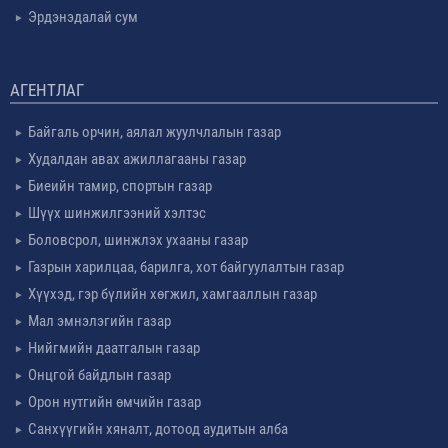
Эрдэнэдалай сум
АГЕНТЛАГ
Байгаль орчин, аялал жуулчлалын газар
Худалдан авах ажиллагааны газар
Биеийн тамир, спортын газар
Шүүх шинжилгээний хэлтэс
Боловсрол, шинжлэх ухааны газар
Газрын харилцаа, барилга, хот байгуулалтын газар
Хүүхэд, гэр бүлийн хөгжил, хамгааллын газар
Мал эмнэлэгийн газар
Нийгмийн даатгалын газар
Онцгой байдлын газар
Орон нутгийн өмчийн газар
Санхүүгийн хяналт, дотоод аудитын алба