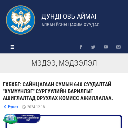
ДУНДГОВЬ АЙМАГ
АЛБАН ЁСНЫ ЦАХИМ ХУУДАС
МЭДЭЭ, МЭДЭЭЛЭЛ
ГХБХБГ: САЙНЦАГААН СУМЫН 640 СУУДАЛТАЙ
"ХҮМҮҮНЛЭГ" СУРГУУЛИЙН БАРИЛГЫГ
АШИГЛАЛТАД ОРУУЛАХ КОМИСС АЖИЛЛАЛАА.
Буцах
2024-12-18