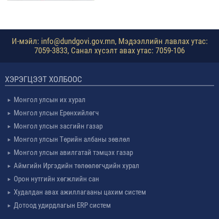
И-мэйл: info@dundgovi.gov.mn, Мэдээллийн лавлах утас:
7059-3833, Санал хүсэлт авах утас: 7059-106
ХЭРЭГЦЭЭТ ХОЛБООС
Монгол улсын их хурал
Монгол улсын Ерөнхийлөгч
Монгол улсын засгийн газар
Монгол улсын Төрийн албаны зөвлөл
Монгол улсын авилгатай тэмцэх газар
Аймгийн Иргэдийн төлөөлөгчдийн хурал
Орон нутгийн хөгжлийн сан
Худалдан авах ажиллагааны цахим систем
Дотоод удирдлагын ERP систем