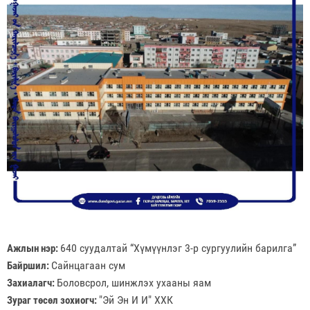
640 суудалтай “Хүмүүнлэг 3-р сургуулийн барилга”
Ажлын нэр: 
Сайнцагаан сум
Байршил: 
Боловсрол, шинжлэх ухааны яам
Захиалагч: 
"Эй Эн И И" ХХК
Зураг төсөл зохиогч: 