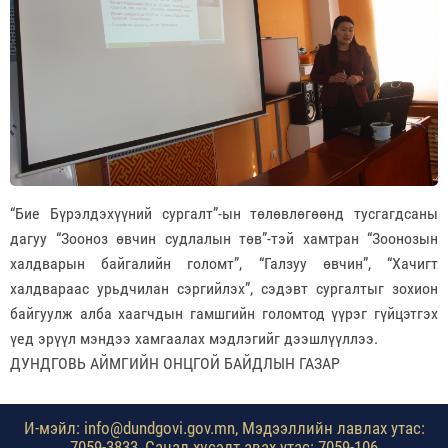
“Бие Бүрэлдэхүүний сургалт”-ын төлөвлөгөөнд тусгагдсаны
дагуу “Зооноз өвчин судлалын төв”-тэй хамтран “Зоонозын
халдварын байгалийн голомт”, “Галзуу өвчин”, “Хачигт
халдвараас урьдчилан сэргийлэх”, сэдэвт сургалтыг зохион
байгуулж алба хаагчдын гамшгийн голомтод үүрэг гүйцэтгэх
үед эрүүл мэндээ хамгаалах мэдлэгийг дээшлүүллээ.
ДУНДГОВЬ АЙМГИЙН ОНЦГОЙ БАЙДЛЫН ГАЗАР
И-мэйл: info@dundgovi.gov.mn, Мэдээллийн лавлах утас:
7059-3833, Санал хүсэлт авах утас: 7059-106