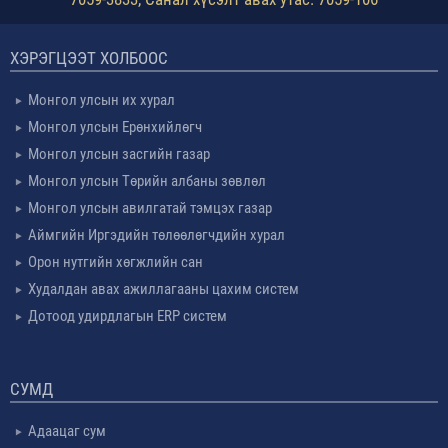
ХЭРЭГЦЭЭТ ХОЛБООС
Монгол улсын их хурал
Монгол улсын Ерөнхийлөгч
Монгол улсын засгийн газар
Монгол улсын Төрийн албаны зөвлөл
Монгол улсын авилгатай тэмцэх газар
Аймгийн Иргэдийн төлөөлөгчдийн хурал
Орон нутгийн хөгжлийн сан
Худалдан авах ажиллагааны цахим систем
Дотоод удирдлагын ERP систем
СУМД
Адаацаг сум