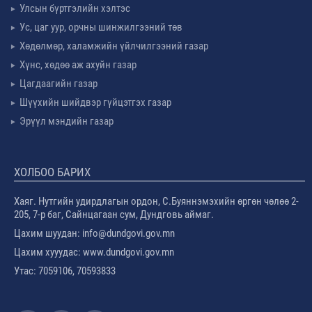
Улсын бүртгэлийн хэлтэс
Ус, цаг уур, орчны шинжилгээний төв
Хөдөлмөр, халамжийн үйлчилгээний газар
Хүнс, хөдөө аж ахуйн газар
Цагдаагийн газар
Шүүхийн шийдвэр гүйцэтгэх газар
Эрүүл мэндийн газар
ХОЛБОО БАРИХ
Хаяг. Нутгийн удирдлагын ордон, С.Буяннэмэхийн өргөн чөлөө 2-
205, 7-р баг, Сайнцагаан сум, Дундговь аймаг.
Цахим шуудан: info@dundgovi.gov.mn
Цахим хууудас: www.dundgovi.gov.mn
Утас: 7059106, 70593833