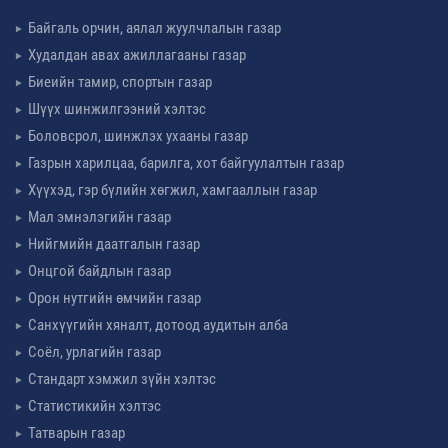
Байгаль орчин, аялал жуулчлалын газар
Худалдан авах ажиллагааны газар
Биеийн тамир, спортын газар
Шүүх шинжилгээний хэлтэс
Боловсрол, шинжлэх ухааны газар
Газрын харилцаа, барилга, хот байгуулалтын газар
Хүүхэд, гэр бүлийн хөгжил, хамгааллын газар
Мал эмнэлэгийн газар
Нийгмийн даатгалын газар
Онцгой байдлын газар
Орон нутгийн өмчийн газар
Санхүүгийн хяналт, дотоод аудитын алба
Соёл, урлагийн газар
Стандарт хэмжил зүйн хэлтэс
Статистикийн хэлтэс
Татварын газар