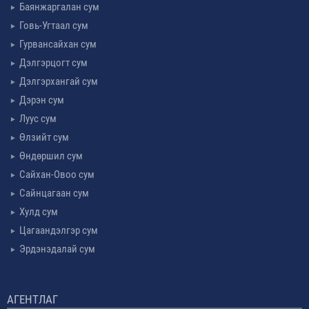
Баянжаргалан сум
Говь-Угтаал сум
Гурвансайхан сум
Дэлгэрцогт сум
Дэлгэрхангай сум
Дэрэн сум
Луус сум
Өлзийт сум
Өндөршил сум
Сайхан-Овоо сум
Сайнцагаан сум
Хулд сум
Цагаандэлгэр сум
Эрдэнэдалай сум
АГЕНТЛАГ