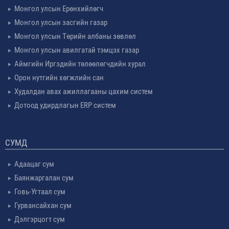
Монгол улсын Ерөнхийлөгч
Монгол улсын засгийн газар
Монгол улсын Төрийн албаны зөвлөл
Монгол улсын авилгатай тэмцэх газар
Аймгийн Иргэдийн төлөөлөгчдийн хурал
Орон нутгийн хөгжлийн сан
Худалдан авах ажиллагааны цахим систем
Дотоод удирдлагын ERP систем
СУМД
Адаацаг сум
Баянжаргалан сум
Говь-Угтаал сум
Гурвансайхан сум
Дэлгэрцогт сум