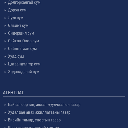
Дэлгэрхангай сум
Дэрэн сум
Луус сум
Өлзийт сум
Өндөршил сум
Сайхан-Овоо сум
Сайнцагаан сум
Хулд сум
Цагаандэлгэр сум
Эрдэнэдалай сум
АГЕНТЛАГ
Байгаль орчин, аялал жуулчлалын газар
Худалдан авах ажиллагааны газар
Биеийн тамир, спортын газар
Шүүх шинжилгээний хэлтэс