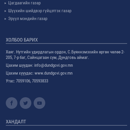
Цагдаагийн газар
Шүүхийн шийдвэр гүйцэтгэх газар
Эрүүл мэндийн газар
ХОЛБОО БАРИХ
Хаяг. Нутгийн удирдлагын ордон, С.Буяннэмэхийн өргөн чөлөө 2-
205, 7-р баг, Сайнцагаан сум, Дундговь аймаг.
Цахим шуудан: info@dundgovi.gov.mn
Цахим хууудас: www.dundgovi.gov.mn
Утас: 7059106, 70593833
ХАНДАЛТ