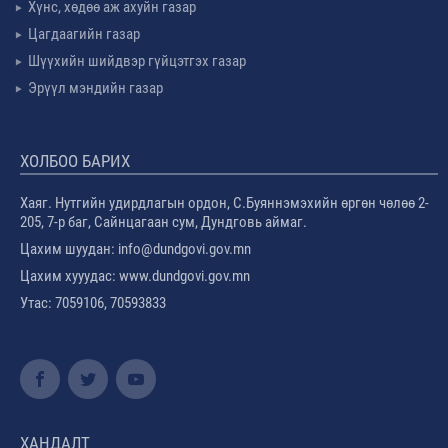
Хүнс, хөдөө аж ахуйн газар
Цагдаагийн газар
Шүүхийн шийдвэр гүйцэтгэх газар
Эрүүл мэндийн газар
ХОЛБОО БАРИХ
Хаяг. Нутгийн удирдлагын ордон, С.Буяннэмэхийн өргөн чөлөө 2-
205, 7-р баг, Сайнцагаан сум, Дундговь аймаг.
Цахим шуудан: info@dundgovi.gov.mn
Цахим хууудас: www.dundgovi.gov.mn
Утас: 7059106, 70593833
ХАНДАЛТ