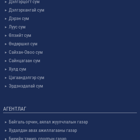
Дэлгэрцогт сум
Дэлгэрхангай сум
Дэрэн сум
Луус сум
Өлзийт сум
Өндөршил сум
Сайхан-Овоо сум
Сайнцагаан сум
Хулд сум
Цагаандэлгэр сум
Эрдэнэдалай сум
АГЕНТЛАГ
Байгаль орчин, аялал жуулчлалын газар
Худалдан авах ажиллагааны газар
Биеийн тамир, спортын газар