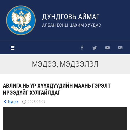
ДУНДГОВЬ АЙМАГ
АЛБАН ЁСНЫ ЦАХИМ ХУУДАС
МЭДЭЭ, МЭДЭЭЛЭЛ
АВЛИГА НЬ ҮР ХҮҮХДҮҮДИЙН МААНЬ ГЭРЭЛТ
ИРЭЭДҮЙГ ХУЛГАЙЛДАГ
Буцах
2023-05-07