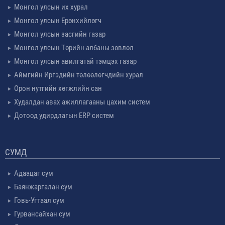
Монгол улсын их хурал
Монгол улсын Ерөнхийлөгч
Монгол улсын засгийн газар
Монгол улсын Төрийн албаны зөвлөл
Монгол улсын авилгатай тэмцэх газар
Аймгийн Иргэдийн төлөөлөгчдийн хурал
Орон нутгийн хөгжлийн сан
Худалдан авах ажиллагааны цахим систем
Дотоод удирдлагын ERP систем
СУМД
Адаацаг сум
Баянжаргалан сум
Говь-Угтаал сум
Гурвансайхан сум