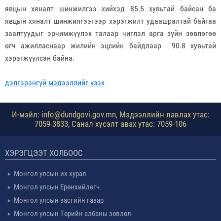
явцын хяналт шинжилгээ хийхэд 85.5 хувьтай байсан ба
явцын хяналт шинжилгээгээр хэрэгжилт удаашралтай байгаа
заалтуудыг эрчимжүүлэх талаар чиглэл арга зүйн зөвлөгөө
өгч ажилласнаар жилийн эцсийн байдлаар 90.8 хувьтай
хэрэгжүүлсэн байна.
дэлгэрэнгүй мэдээллийг үзэх
И-мэйл: info@dundgovi.gov.mn, Мэдээллийн лавлах утас:
7059-3833, Санал хүсэлт авах утас: 7059-106
ХЭРЭГЦЭЭТ ХОЛБООС
Монгол улсын их хурал
Монгол улсын Ерөнхийлөгч
Монгол улсын засгийн газар
Монгол улсын Төрийн албаны зөвлөл