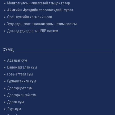
Монгол улсын авилгатай тэмцэх газар
Аймгийн Иргэдийн төлөөлөгчдийн хурал
Орон нутгийн хөгжлийн сан
Худалдан авах ажиллагааны цахим систем
Дотоод удирдлагын ERP систем
СУМД
Адаацаг сум
Баянжаргалан сум
Говь-Угтаал сум
Гурвансайхан сум
Дэлгэрцогт сум
Дэлгэрхангай сум
Дэрэн сум
Луус сум