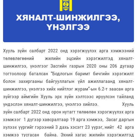
Хууль зүйн салбарт 2022 онд хэрэгжүүлэх арга хэмжээний
төлөвлөгөөний жилийн эцсийн хэрэгжилтэд хяналт-
шинжилгээ, үнэлгээг Засгийн газрын 2020 оны 206 дугаар
тогтоолоор баталсан “Бодлогын баримт бичгийн хэрэгжилт
болон захиргааны байгууллагын үйл ажиллагаанд хяналт-
шинжилгээ, үнэлгээ хийх нийтлэг журам”-ын 6.2-т заасан арга
зүйгээр аймгийн Хууль эрх зүйн хэлтсээс ирүүлсэн тайланд
үндэслэн хяналт-шинжилгээ, үнэлгээ хийлээ. Хууль
зүйн салбарт 2022 онд орон нутагт төлөөлөн хэрэгжүүлэх арга
хэмжээг 1 дүгээр хавсралтаар 19 арга хэмжээ, Засаг даргын
хүлээх үүргийг гэрээний 3 дахь хэсэгт 23 үүрэг, нийт 42 арга
хэмжээ тусгасан байна. Эхний хагас жилийн хэрэгжилтэд