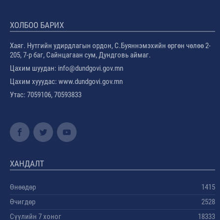
ХОЛБОО БАРИХ
Хаяг. Нутгийн удирдлагын ордон, С.Буяннэмэхийн өргөн чөлөө 2-
205, 7-р баг, Сайнцагаан сум, Дундговь аймаг.
Цахим шуудан: info@dundgovi.gov.mn
Цахим хууудас: www.dundgovi.gov.mn
Утас: 7059106, 70593833
ХАНДАЛТ
Өнөөдөр
1415
Өчигдөр
2528
Сүүлийн 7 хоног
18333