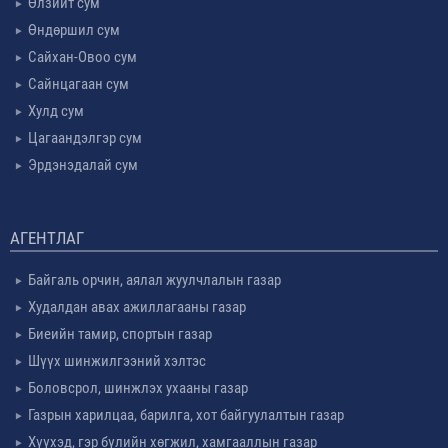
Өлзийт сум
Өндөршил сум
Сайхан-Овоо сум
Сайнцагаан сум
Хулд сум
Цагаандэлгэр сум
Эрдэнэдалай сум
АГЕНТЛАГ
Байгаль орчин, аялал жуулчлалын газар
Худалдан авах ажиллагааны газар
Биеийн тамир, спортын газар
Шүүх шинжилгээний хэлтэс
Боловсрол, шинжлэх ухааны газар
Газрын харилцаа, барилга, хот байгуулалтын газар
Хүүхэд, гэр бүлийн хөгжил, хамгааллын газар