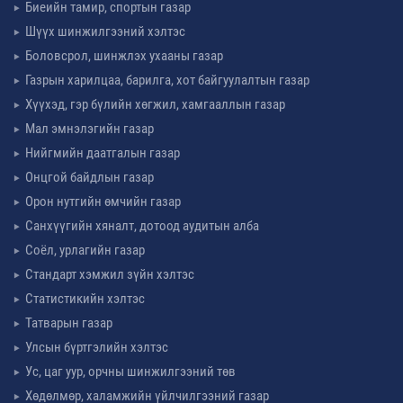
Биеийн тамир, спортын газар
Шүүх шинжилгээний хэлтэс
Боловсрол, шинжлэх ухааны газар
Газрын харилцаа, барилга, хот байгуулалтын газар
Хүүхэд, гэр бүлийн хөгжил, хамгааллын газар
Мал эмнэлэгийн газар
Нийгмийн даатгалын газар
Онцгой байдлын газар
Орон нутгийн өмчийн газар
Санхүүгийн хяналт, дотоод аудитын алба
Соёл, урлагийн газар
Стандарт хэмжил зүйн хэлтэс
Статистикийн хэлтэс
Татварын газар
Улсын бүртгэлийн хэлтэс
Ус, цаг уур, орчны шинжилгээний төв
Хөдөлмөр, халамжийн үйлчилгээний газар