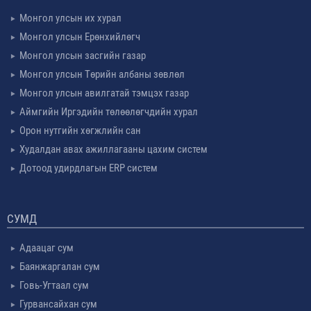
Монгол улсын их хурал
Монгол улсын Ерөнхийлөгч
Монгол улсын засгийн газар
Монгол улсын Төрийн албаны зөвлөл
Монгол улсын авилгатай тэмцэх газар
Аймгийн Иргэдийн төлөөлөгчдийн хурал
Орон нутгийн хөгжлийн сан
Худалдан авах ажиллагааны цахим систем
Дотоод удирдлагын ERP систем
СУМД
Адаацаг сум
Баянжаргалан сум
Говь-Угтаал сум
Гурвансайхан сум