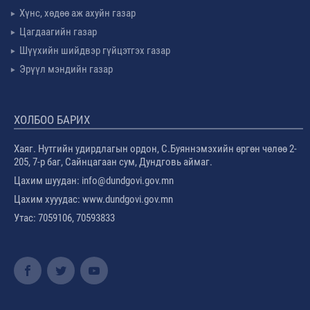
Хүнс, хөдөө аж ахуйн газар
Цагдаагийн газар
Шүүхийн шийдвэр гүйцэтгэх газар
Эрүүл мэндийн газар
ХОЛБОО БАРИХ
Хаяг. Нутгийн удирдлагын ордон, С.Буяннэмэхийн өргөн чөлөө 2-
205, 7-р баг, Сайнцагаан сум, Дундговь аймаг.
Цахим шуудан: info@dundgovi.gov.mn
Цахим хууудас: www.dundgovi.gov.mn
Утас: 7059106, 70593833