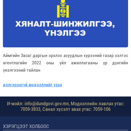
Аймгийн Засаг даргын эрхлэх асуудлын хүрээний газар хэлтэс
агентлагийн 2022 оны үйл ажиллагааны үр дүнгийн
үнэлгээний тайлан
дэлгэрэнгүй мэдээллийг үзэх
И-мэйл: info@dundgovi.gov.mn, Мэдээллийн лавлах утас:
7059-3833, Санал хүсэлт авах утас: 7059-106
ХЭРЭГЦЭЭТ ХОЛБООС