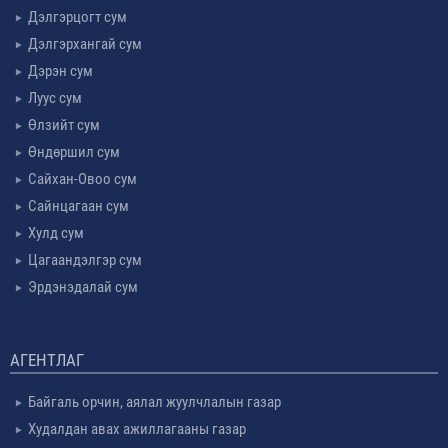
Дэлгэрцогт сум
Дэлгэрхангай сум
Дэрэн сум
Луус сум
Өлзийт сум
Өндөршил сум
Сайхан-Овоо сум
Сайнцагаан сум
Хулд сум
Цагаандэлгэр сум
Эрдэнэдалай сум
АГЕНТЛАГ
Байгаль орчин, аялал жуулчлалын газар
Худалдан авах ажиллагааны газар