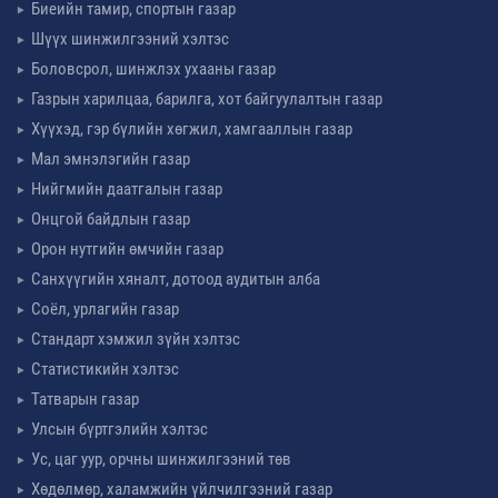
Биеийн тамир, спортын газар
Шүүх шинжилгээний хэлтэс
Боловсрол, шинжлэх ухааны газар
Газрын харилцаа, барилга, хот байгуулалтын газар
Хүүхэд, гэр бүлийн хөгжил, хамгааллын газар
Мал эмнэлэгийн газар
Нийгмийн даатгалын газар
Онцгой байдлын газар
Орон нутгийн өмчийн газар
Санхүүгийн хяналт, дотоод аудитын алба
Соёл, урлагийн газар
Стандарт хэмжил зүйн хэлтэс
Статистикийн хэлтэс
Татварын газар
Улсын бүртгэлийн хэлтэс
Ус, цаг уур, орчны шинжилгээний төв
Хөдөлмөр, халамжийн үйлчилгээний газар