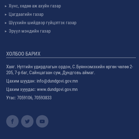
Хүнс, хөдөө аж ахуйн газар
Цагдаагийн газар
Шүүхийн шийдвэр гүйцэтгэх газар
Эрүүл мэндийн газар
ХОЛБОО БАРИХ
Хаяг. Нутгийн удирдлагын ордон, С.Буяннэмэхийн өргөн чөлөө 2-
205, 7-р баг, Сайнцагаан сум, Дундговь аймаг.
Цахим шуудан: info@dundgovi.gov.mn
Цахим хууудас: www.dundgovi.gov.mn
Утас: 7059106, 70593833