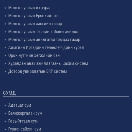
Монгол улсын их хурал
Монгол улсын Ерөнхийлөгч
Монгол улсын засгийн газар
Монгол улсын Төрийн албаны зөвлөл
Монгол улсын авилгатай тэмцэх газар
Аймгийн Иргэдийн төлөөлөгчдийн хурал
Орон нутгийн хөгжлийн сан
Худалдан авах ажиллагааны цахим систем
Дотоод удирдлагын ERP систем
СУМД
Адаацаг сум
Баянжаргалан сум
Говь-Угтаал сум
Гурвансайхан сум