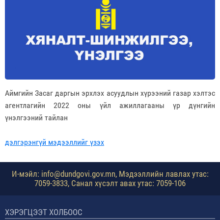
Аймгийн Засаг даргын эрхлэх асуудлын хүрээний газар хэлтэс
агентлагийн 2022 оны үйл ажиллагааны үр дүнгийн
үнэлгээний тайлан
дэлгэрэнгүй мэдээллийг үзэх
И-мэйл: info@dundgovi.gov.mn, Мэдээллийн лавлах утас:
7059-3833, Санал хүсэлт авах утас: 7059-106
ХЭРЭГЦЭЭТ ХОЛБООС