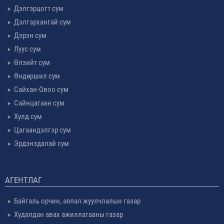
Дэлгэрцогт сум
Дэлгэрхангай сум
Дэрэн сум
Луус сум
Өлзийт сум
Өндөршил сум
Сайхан-Овоо сум
Сайнцагаан сум
Хулд сум
Цагаандэлгэр сум
Эрдэнэдалай сум
АГЕНТЛАГ
Байгаль орчин, аялал жуулчлалын газар
Худалдан авах ажиллагааны газар