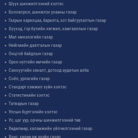
Шүүх шинжилгээний хэлтэс
Боловсрол, шинжлэх ухааны газар
Газрын харилцаа, барилга, хот байгуулалтын газар
Хүүхэд, гэр бүлийн хөгжил, хамгааллын газар
Мал эмнэлэгийн газар
Нийгмийн даатгалын газар
Онцгой байдлын газар
Орон нутгийн өмчийн газар
Санхүүгийн хяналт, дотоод аудитын алба
Соёл, урлагийн газар
Стандарт хэмжил зүйн хэлтэс
Статистикийн хэлтэс
Татварын газар
Улсын бүртгэлийн хэлтэс
Ус, цаг уур, орчны шинжилгээний төв
Хөдөлмөр, халамжийн үйлчилгээний газар
Хүнс, хөдөө аж ахуйн газар