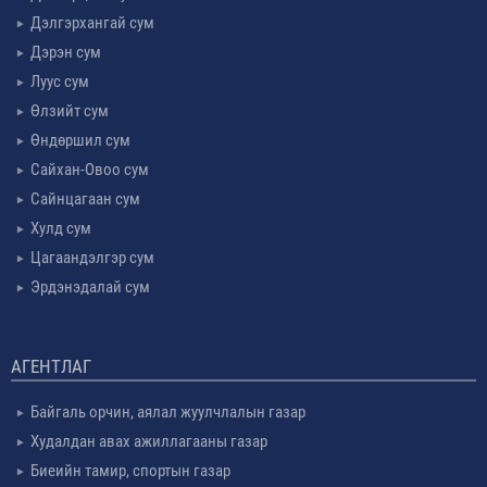
Дэлгэрхангай сум
Дэрэн сум
Луус сум
Өлзийт сум
Өндөршил сум
Сайхан-Овоо сум
Сайнцагаан сум
Хулд сум
Цагаандэлгэр сум
Эрдэнэдалай сум
АГЕНТЛАГ
Байгаль орчин, аялал жуулчлалын газар
Худалдан авах ажиллагааны газар
Биеийн тамир, спортын газар