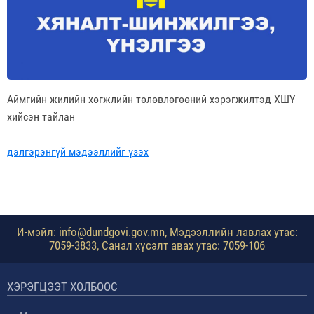
Аймгийн жилийн хөгжлийн төлөвлөгөөний хэрэгжилтэд ХШҮ
хийсэн тайлан
дэлгэрэнгүй мэдээллийг үзэх
И-мэйл: info@dundgovi.gov.mn, Мэдээллийн лавлах утас:
7059-3833, Санал хүсэлт авах утас: 7059-106
ХЭРЭГЦЭЭТ ХОЛБООС