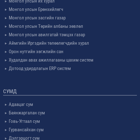
Монгол улсын их хурал
Монгол улсын Ерөнхийлөгч
Монгол улсын засгийн газар
Монгол улсын Төрийн албаны зөвлөл
Монгол улсын авилгатай тэмцэх газар
Аймгийн Иргэдийн төлөөлөгчдийн хурал
Орон нутгийн хөгжлийн сан
Худалдан авах ажиллагааны цахим систем
Дотоод удирдлагын ERP систем
СУМД
Адаацаг сум
Баянжаргалан сум
Говь-Угтаал сум
Гурвансайхан сум
Дэлгэрцогт сум