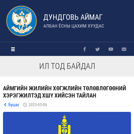
ДУНДГОВЬ АЙМАГ
АЛБАН ЁСНЫ ЦАХИМ ХУУДАС
ИЛ ТОД БАЙДАЛ
АЙМГИЙН ЖИЛИЙН ХӨГЖЛИЙН ТӨЛӨВЛӨГӨӨНИЙ
ХЭРЭГЖИЛТЭД ХШҮ ХИЙСЭН ТАЙЛАН
Буцах
2023-05-09