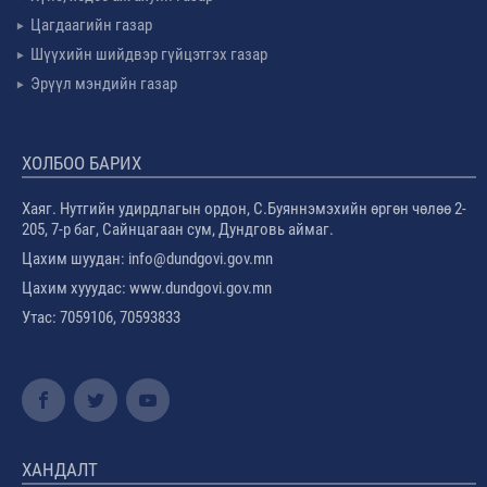
Цагдаагийн газар
Шүүхийн шийдвэр гүйцэтгэх газар
Эрүүл мэндийн газар
ХОЛБОО БАРИХ
Хаяг. Нутгийн удирдлагын ордон, С.Буяннэмэхийн өргөн чөлөө 2-
205, 7-р баг, Сайнцагаан сум, Дундговь аймаг.
Цахим шуудан: info@dundgovi.gov.mn
Цахим хууудас: www.dundgovi.gov.mn
Утас: 7059106, 70593833
ХАНДАЛТ