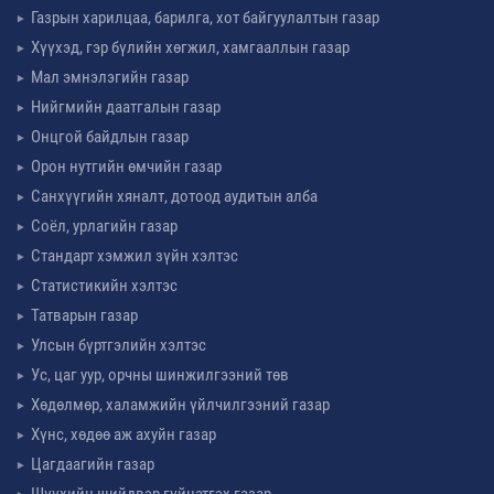
Газрын харилцаа, барилга, хот байгуулалтын газар
Хүүхэд, гэр бүлийн хөгжил, хамгааллын газар
Мал эмнэлэгийн газар
Нийгмийн даатгалын газар
Онцгой байдлын газар
Орон нутгийн өмчийн газар
Санхүүгийн хяналт, дотоод аудитын алба
Соёл, урлагийн газар
Стандарт хэмжил зүйн хэлтэс
Статистикийн хэлтэс
Татварын газар
Улсын бүртгэлийн хэлтэс
Ус, цаг уур, орчны шинжилгээний төв
Хөдөлмөр, халамжийн үйлчилгээний газар
Хүнс, хөдөө аж ахуйн газар
Цагдаагийн газар
Шүүхийн шийдвэр гүйцэтгэх газар