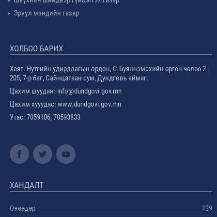
Эрүүл мэндийн газар
ХОЛБОО БАРИХ
Хаяг. Нутгийн удирдлагын ордон, С.Буяннэмэхийн өргөн чөлөө 2-
205, 7-р баг, Сайнцагаан сум, Дундговь аймаг.
Цахим шуудан: info@dundgovi.gov.mn
Цахим хууудас: www.dundgovi.gov.mn
Утас: 7059106, 70593833
ХАНДАЛТ
Өнөөдөр
139