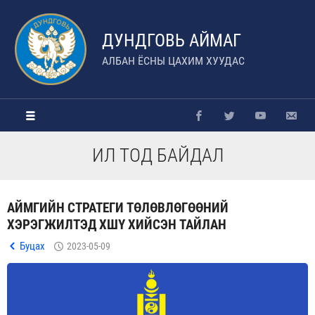
ДУНДГОВЬ АЙМАГ
АЛБАН ЁСНЫ ЦАХИМ ХУУДАС
ИЛ ТОД БАЙДАЛ
АЙМГИЙН СТРАТЕГИ ТӨЛӨВЛӨГӨӨНИЙ
ХЭРЭГЖИЛТЭД ХШҮ ХИЙСЭН ТАЙЛАН
Буцах
2023-05-09