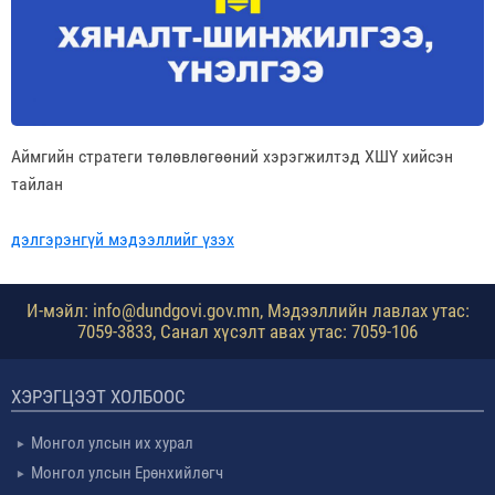
Аймгийн стратеги төлөвлөгөөний хэрэгжилтэд ХШҮ хийсэн
тайлан
дэлгэрэнгүй мэдээллийг үзэх
И-мэйл: info@dundgovi.gov.mn, Мэдээллийн лавлах утас:
7059-3833, Санал хүсэлт авах утас: 7059-106
ХЭРЭГЦЭЭТ ХОЛБООС
Монгол улсын их хурал
Монгол улсын Ерөнхийлөгч