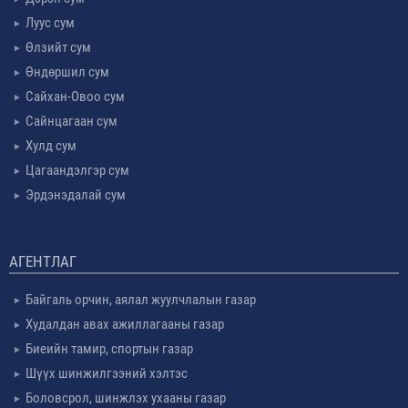
Луус сум
Өлзийт сум
Өндөршил сум
Сайхан-Овоо сум
Сайнцагаан сум
Хулд сум
Цагаандэлгэр сум
Эрдэнэдалай сум
АГЕНТЛАГ
Байгаль орчин, аялал жуулчлалын газар
Худалдан авах ажиллагааны газар
Биеийн тамир, спортын газар
Шүүх шинжилгээний хэлтэс
Боловсрол, шинжлэх ухааны газар