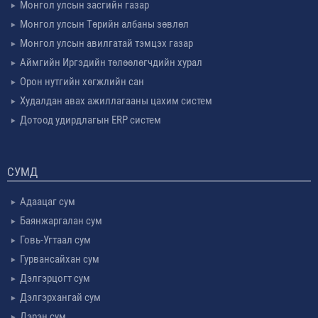
Монгол улсын засгийн газар
Монгол улсын Төрийн албаны зөвлөл
Монгол улсын авилгатай тэмцэх газар
Аймгийн Иргэдийн төлөөлөгчдийн хурал
Орон нутгийн хөгжлийн сан
Худалдан авах ажиллагааны цахим систем
Дотоод удирдлагын ERP систем
СУМД
Адаацаг сум
Баянжаргалан сум
Говь-Угтаал сум
Гурвансайхан сум
Дэлгэрцогт сум
Дэлгэрхангай сум
Дэрэн сум