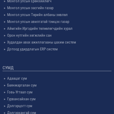
Монгол улсын Ерөнхийлөгч
Монгол улсын засгийн газар
Монгол улсын Төрийн албаны зөвлөл
Монгол улсын авилгатай тэмцэх газар
Аймгийн Иргэдийн төлөөлөгчдийн хурал
Орон нутгийн хөгжлийн сан
Худалдан авах ажиллагааны цахим систем
Дотоод удирдлагын ERP систем
СУМД
Адаацаг сум
Баянжаргалан сум
Говь-Угтаал сум
Гурвансайхан сум
Дэлгэрцогт сум
Дэлгэрхангай сум