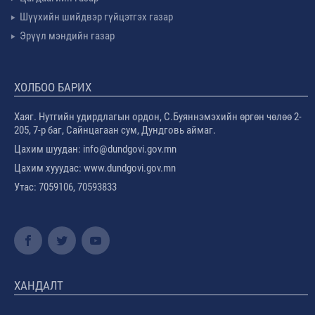
Шүүхийн шийдвэр гүйцэтгэх газар
Эрүүл мэндийн газар
ХОЛБОО БАРИХ
Хаяг. Нутгийн удирдлагын ордон, С.Буяннэмэхийн өргөн чөлөө 2-
205, 7-р баг, Сайнцагаан сум, Дундговь аймаг.
Цахим шуудан: info@dundgovi.gov.mn
Цахим хууудас: www.dundgovi.gov.mn
Утас: 7059106, 70593833
ХАНДАЛТ