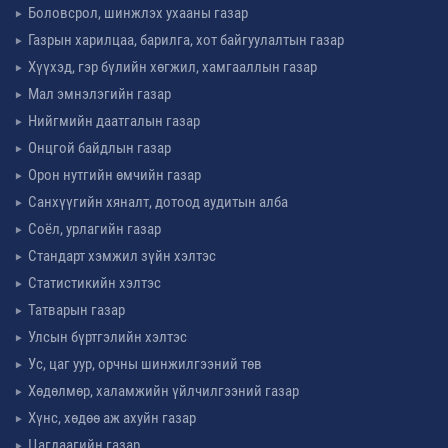
Боловсрол, шинжлэх ухааны газар
Газрын харилцаа, барилга, хот байгуулалтын газар
Хүүхэд, гэр бүлийн хөгжил, хамгааллын газар
Мал эмнэлэгийн газар
Нийгмийн даатгалын газар
Онцгой байдлын газар
Орон нутгийн өмчийн газар
Санхүүгийн хяналт, дотоод аудитын алба
Соёл, урлагийн газар
Стандарт хэмжил зүйн хэлтэс
Статистикийн хэлтэс
Татварын газар
Улсын бүртгэлийн хэлтэс
Ус, цаг уур, орчны шинжилгээний төв
Хөдөлмөр, халамжийн үйлчилгээний газар
Хүнс, хөдөө аж ахуйн газар
Цагдаагийн газар