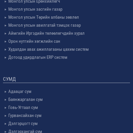
Монгол улсын Ерөнхийлөгч
Монгол улсын засгийн газар
Монгол улсын Төрийн албаны зөвлөл
Монгол улсын авилгатай тэмцэх газар
Аймгийн Иргэдийн төлөөлөгчдийн хурал
Орон нутгийн хөгжлийн сан
Худалдан авах ажиллагааны цахим систем
Дотоод удирдлагын ERP систем
СУМД
Адаацаг сум
Баянжаргалан сум
Говь-Угтаал сум
Гурвансайхан сум
Дэлгэрцогт сум
Дэлгэрхангай сум