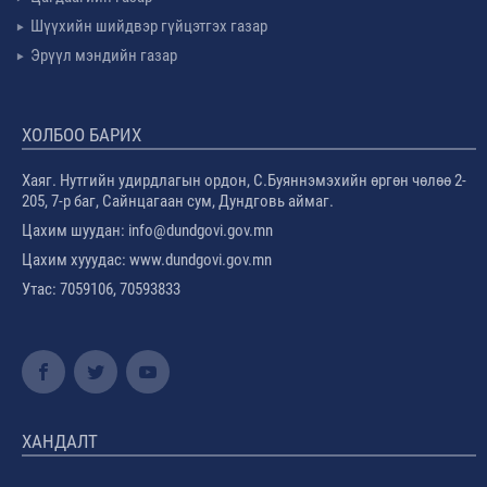
Шүүхийн шийдвэр гүйцэтгэх газар
Эрүүл мэндийн газар
ХОЛБОО БАРИХ
Хаяг. Нутгийн удирдлагын ордон, С.Буяннэмэхийн өргөн чөлөө 2-
205, 7-р баг, Сайнцагаан сум, Дундговь аймаг.
Цахим шуудан: info@dundgovi.gov.mn
Цахим хууудас: www.dundgovi.gov.mn
Утас: 7059106, 70593833
ХАНДАЛТ