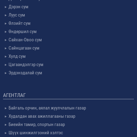
Дэрэн сум
Луус сум
Өлзийт сум
Өндөршил сум
Сайхан-Овоо сум
Сайнцагаан сум
Хулд сум
Цагаандэлгэр сум
Эрдэнэдалай сум
АГЕНТЛАГ
Байгаль орчин, аялал жуулчлалын газар
Худалдан авах ажиллагааны газар
Биеийн тамир, спортын газар
Шүүх шинжилгээний хэлтэс