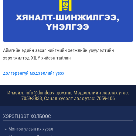
Аймгийн эдийн засаг нийгмийн хөгжлийн үзүүлэлтийн
хэрэгжилтэд ХШҮ хийсэн тайлан
дэлгэрэнгүй мэдээллийг үзэх
И-мэйл: info@dundgovi.gov.mn, Мэдээллийн лавлах утас:
7059-3833, Санал хүсэлт авах утас: 7059-106
ХЭРЭГЦЭЭТ ХОЛБООС
Монгол улсын их хурал